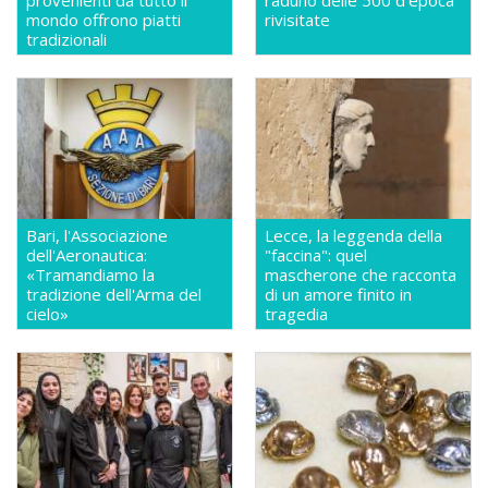
mondo offrono piatti
rivisitate
tradizionali
Bari, l'Associazione
Lecce, la leggenda della
dell'Aeronautica:
"faccina": quel
«Tramandiamo la
mascherone che racconta
tradizione dell'Arma del
di un amore finito in
cielo»
tragedia