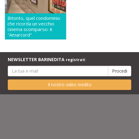
Bitonto, quel condominio
che ricorda un vecchio
cinema scomparso: è
"Amarcord"
NEWSLETTER BARINEDITA
registrati
Il nostro video inedito