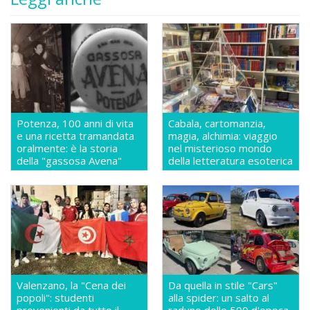
Potenza, 100 anni di vita
Cabala, cartomanzia,
e una ricetta tramandata
magia, alchimia: viaggio
oralmente: è la storia
nel misterioso mondo
della "gassosa Avena"
della letteratura esoterica
Valenzano, la "Cena dei
Da quella in stile "Cars"
popoli": studenti
alla spider: un salto al
provenienti da tutto il
raduno delle 500 d'epoca