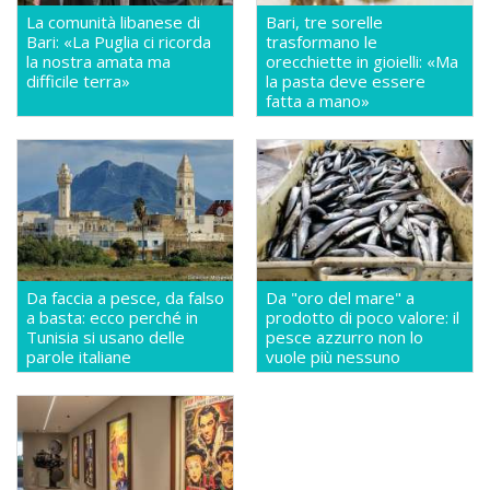
La comunità libanese di
Bari, tre sorelle
Bari: «La Puglia ci ricorda
trasformano le
la nostra amata ma
orecchiette in gioielli: «Ma
difficile terra»
la pasta deve essere
fatta a mano»
Da faccia a pesce, da falso
Da "oro del mare" a
a basta: ecco perché in
prodotto di poco valore: il
Tunisia si usano delle
pesce azzurro non lo
parole italiane
vuole più nessuno