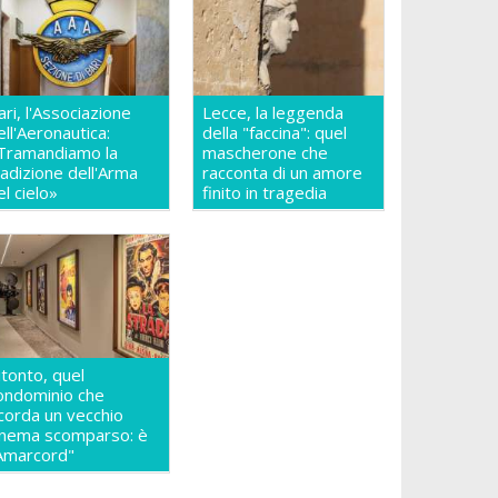
ari, l'Associazione
Lecce, la leggenda
ell'Aeronautica:
della "faccina": quel
Tramandiamo la
mascherone che
radizione dell'Arma
racconta di un amore
el cielo»
finito in tragedia
itonto, quel
ondominio che
icorda un vecchio
inema scomparso: è
Amarcord"