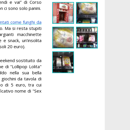
endi e vai” di Corso
n ci sono solo panini.
ntati come funghi da
to. Ma si resta stupiti
argianti macchinette
e e snack, un’insolita
oli 20 euro).
weekend sostituito da
me di "Lollipop Lolita"
do nella sua bella
giochini da tavola di
o di 5 euro, tra cui
ficativo nome di "Sex