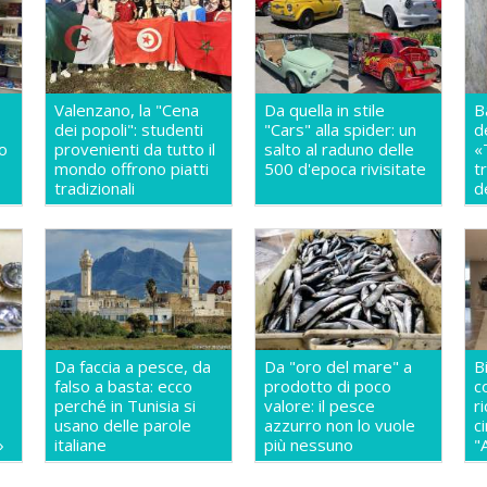
Valenzano, la "Cena
Da quella in stile
B
dei popoli": studenti
"Cars" alla spider: un
d
so
provenienti da tutto il
salto al raduno delle
«
mondo offrono piatti
500 d'epoca rivisitate
t
a
tradizionali
d
Da faccia a pesce, da
Da "oro del mare" a
B
falso a basta: ecco
prodotto di poco
c
perché in Tunisia si
valore: il pesce
r
usano delle parole
azzurro non lo vuole
c
»
italiane
più nessuno
"