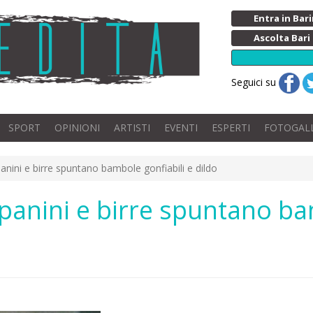
Entra in Ba
Ascolta Bari
Seguici su
SPORT
OPINIONI
ARTISTI
EVENTI
ESPERTI
FOTOGAL
 panini e birre spuntano bambole gonfiabili e dildo
 panini e birre spuntano ba