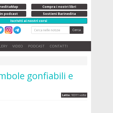
rineditaMap
Compra i nostri libri
 in podcast
Sostieni Barinedita
Iscriviti ai nostri corsi
Cerca
LERY
VIDEO
PODCAST
CONTATTI
mbole gonfiabili e
Letto:
10311 volte