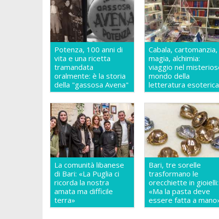
Potenza, 100 anni di
Cabala, cartomanzia,
vita e una ricetta
magia, alchimia:
tramandata
viaggio nel misterio
oralmente: è la storia
mondo della
della "gassosa Avena"
letteratura esoteric
La comunità libanese
Bari, tre sorelle
di Bari: «La Puglia ci
trasformano le
ricorda la nostra
orecchiette in gioielli:
amata ma difficile
«Ma la pasta deve
terra»
essere fatta a mano