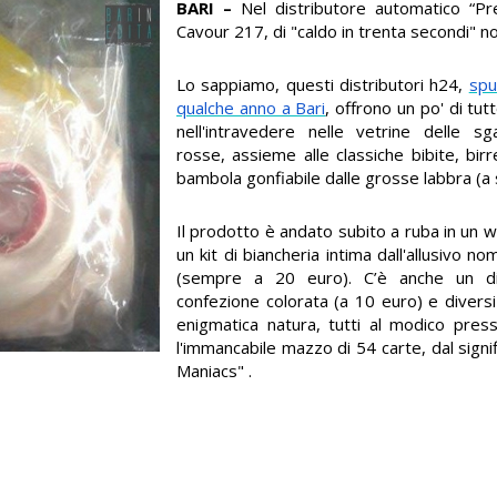
BARI –
Nel distributore automatico “Pr
Cavour 217, di "caldo in trenta secondi" no
Lo sappiamo, questi distributori h24,
spu
qualche anno a Bari
, offrono un po' di tut
nell'intravedere nelle vetrine delle sg
rosse, assieme alle classiche bibite, birr
bambola gonfiabile dalle grosse labbra (a s
Il prodotto è andato subito a ruba in un 
un kit di biancheria intima dall'allusivo no
(sempre a 20 euro). C’è anche un dil
confezione colorata (a 10 euro) e diversi 
enigmatica natura, tutti al modico press
l'immancabile mazzo di 54 carte, dal signi
Maniacs" .