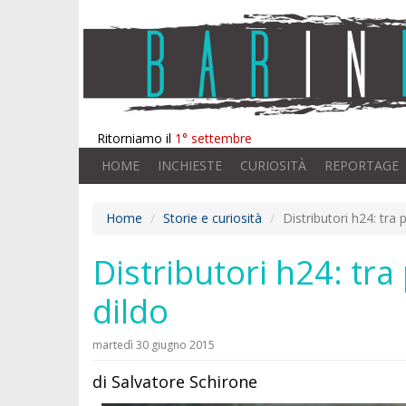
Ritorniamo il
1° settembre
HOME
INCHIESTE
CURIOSITÀ
REPORTAGE
Home
Storie e curiosità
Distributori h24: tra
Distributori h24: tra
dildo
martedì 30 giugno 2015
di Salvatore Schirone