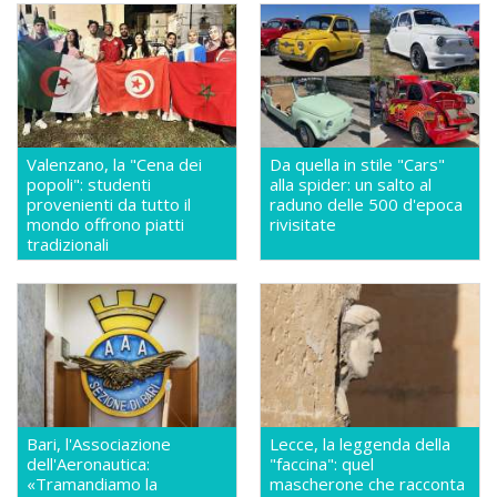
Valenzano, la "Cena dei
Da quella in stile "Cars"
popoli": studenti
alla spider: un salto al
provenienti da tutto il
raduno delle 500 d'epoca
mondo offrono piatti
rivisitate
tradizionali
Bari, l'Associazione
Lecce, la leggenda della
dell'Aeronautica:
"faccina": quel
«Tramandiamo la
mascherone che racconta