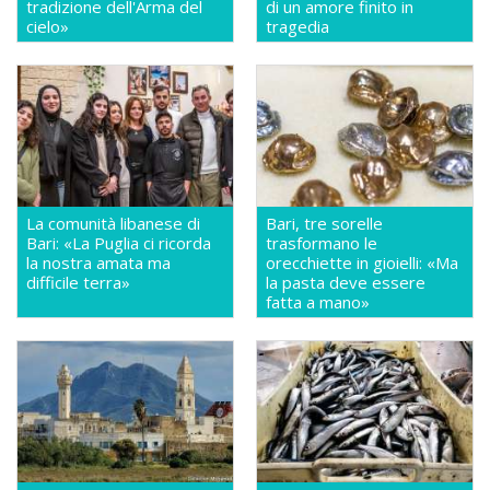
tradizione dell'Arma del
di un amore finito in
cielo»
tragedia
La comunità libanese di
Bari, tre sorelle
Bari: «La Puglia ci ricorda
trasformano le
la nostra amata ma
orecchiette in gioielli: «Ma
difficile terra»
la pasta deve essere
fatta a mano»