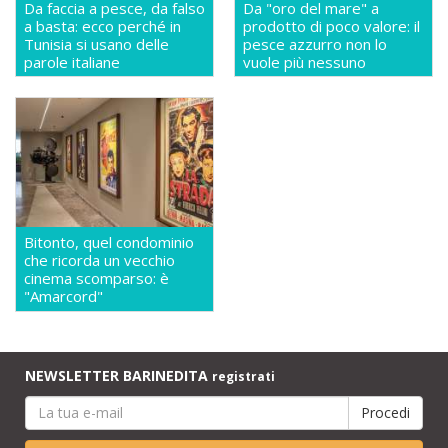
Da faccia a pesce, da falso
Da "oro del mare" a
a basta: ecco perché in
prodotto di poco valore: il
Tunisia si usano delle
pesce azzurro non lo
parole italiane
vuole più nessuno
Bitonto, quel condominio
che ricorda un vecchio
cinema scomparso: è
"Amarcord"
NEWSLETTER BARINEDITA
registrati