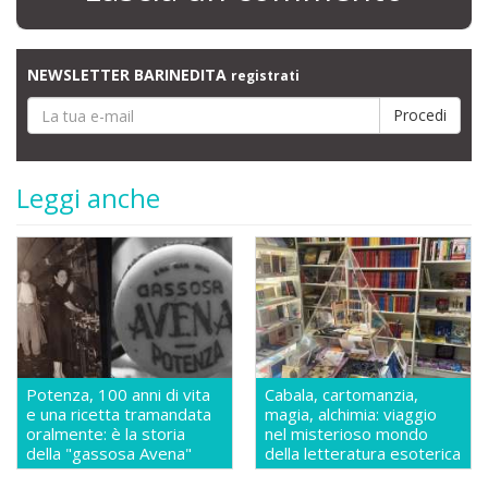
NEWSLETTER BARINEDITA
registrati
Leggi anche
Potenza, 100 anni di vita
Cabala, cartomanzia,
e una ricetta tramandata
magia, alchimia: viaggio
oralmente: è la storia
nel misterioso mondo
della "gassosa Avena"
della letteratura esoterica