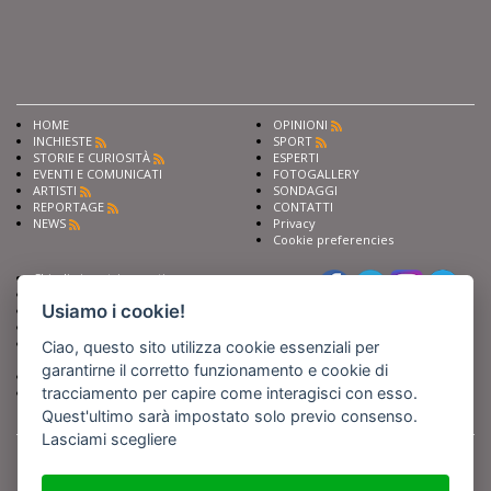
HOME
OPINIONI
INCHIESTE
SPORT
STORIE E CURIOSITÀ
ESPERTI
EVENTI E COMUNICATI
FOTOGALLERY
ARTISTI
SONDAGGI
REPORTAGE
CONTATTI
NEWS
Privacy
Cookie preferencies
Chiedi ai nostri esperti
Seguici su
Scrivi alla redazione
Usiamo i cookie!
Fai pubblicità con noi
Sostieni Barinedita
Iscriviti al nostro corso di
Ciao, questo sito utilizza cookie essenziali per
giornalismo
garantirne il corretto funzionamento e cookie di
Compra i nostri libri
tracciamento per capire come interagisci con esso.
Entra in Barinedita Map
Quest'ultimo sarà impostato solo previo consenso.
Lasciami scegliere
BARIREPORT s.a.s.
, Partita IVA 07355350724
Powered by
Netboom
Copyright BARIREPORT s.a.s. All rights reserved - Tutte le fotografie recanti il
logo di Barinedita sono state commissionate da BARIREPORT s.a.s. che ne