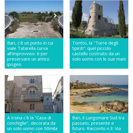
Bari, c'è un punto in cui
Toritto, la "Torre degli
viale Tatarella curva
Spiriti": quel piccolo
all'improvviso: è per
castello costruito da un
preservare un antico
solo uomo con le sue mani
ipogeo
A Irsina c'è la "Casa di
Bari, il Lungomare Sud tra
conchiglie", decorata da
passato, presente e
un solo uomo con 50mila
futuro. Racconto n.3: Via