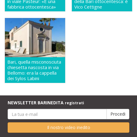
in viale Pasteur: «É una
della Bari ottocentesca: è
fabbrica ottocentesca»
Vico Cettigne
Bari, quella misconosciuta
chiesetta nascosta in via
Bellomo: era la cappella
dei Sylos Labini
NEWSLETTER BARINEDITA
registrati
Il nostro video inedito