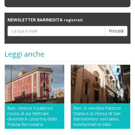
NEWSLETTER BARINEDITA
registrati
Leggi anche
Bari, rinasce il palazzo
Bari, in vendita Palazzo
rosso di via Beltrani:
Diana e la chiesa di San
diventerà caserma della
Bartolomeo: verranno
Polizia ferroviaria
trasformati in b&b