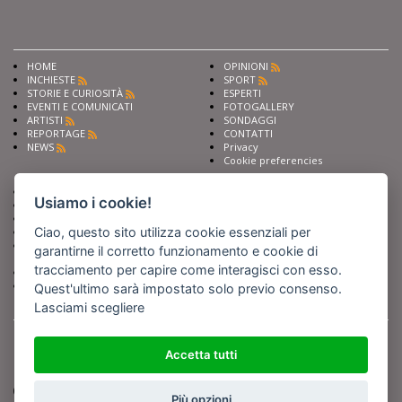
HOME
OPINIONI
INCHIESTE
SPORT
STORIE E CURIOSITÀ
ESPERTI
EVENTI E COMUNICATI
FOTOGALLERY
ARTISTI
SONDAGGI
REPORTAGE
CONTATTI
NEWS
Privacy
Cookie preferencies
Chiedi ai nostri esperti
Seguici su
Usiamo i cookie!
Scrivi alla redazione
Fai pubblicità con noi
Ciao, questo sito utilizza cookie essenziali per
Sostieni Barinedita
Iscriviti al nostro corso di
garantirne il corretto funzionamento e cookie di
giornalismo
tracciamento per capire come interagisci con esso.
Compra i nostri libri
Entra in Barinedita Map
Quest'ultimo sarà impostato solo previo consenso.
Lasciami scegliere
BARIREPORT s.a.s.
, Partita IVA 07355350724
Powered by
Netboom
Copyright BARIREPORT s.a.s. All rights reserved - Tutte le fotografie recanti il
Accetta tutti
logo di Barinedita sono state commissionate da BARIREPORT s.a.s. che ne
detiene i Diritti d'Autore e sono state prodotte nell'anno 2012 e seguenti
(tranne che non vi sia uno specifico anno di scatto riportato)
Più opzioni