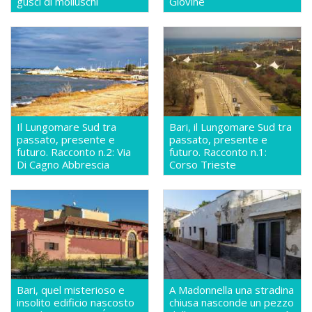
gusci di molluschi
Giovine
Il Lungomare Sud tra
Bari, il Lungomare Sud tra
passato, presente e
passato, presente e
futuro. Racconto n.2: Via
futuro. Racconto n.1:
Di Cagno Abbrescia
Corso Trieste
Bari, quel misterioso e
A Madonnella una stradina
insolito edificio nascosto
chiusa nasconde un pezzo