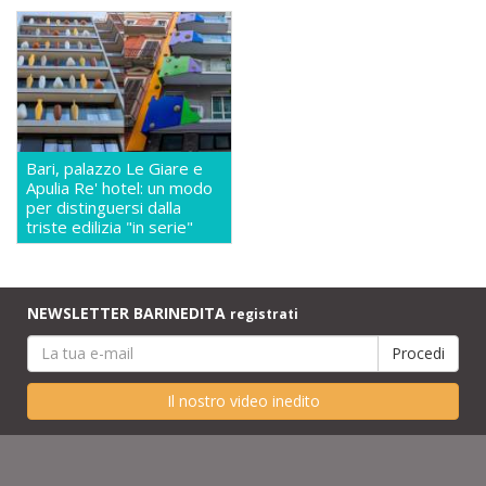
Bari, palazzo Le Giare e
Apulia Re' hotel: un modo
per distinguersi dalla
triste edilizia "in serie"
NEWSLETTER BARINEDITA
registrati
Il nostro video inedito