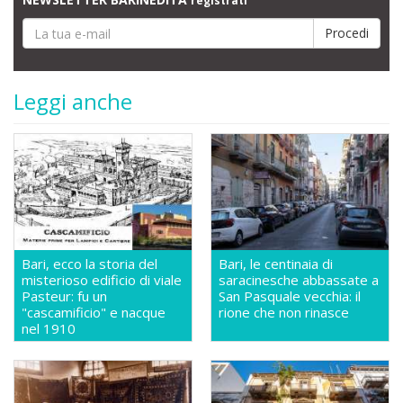
registrati
Leggi anche
Bari, ecco la storia del
Bari, le centinaia di
misterioso edificio di viale
saracinesche abbassate a
Pasteur: fu un
San Pasquale vecchia: il
"cascamificio" e nacque
rione che non rinasce
nel 1910