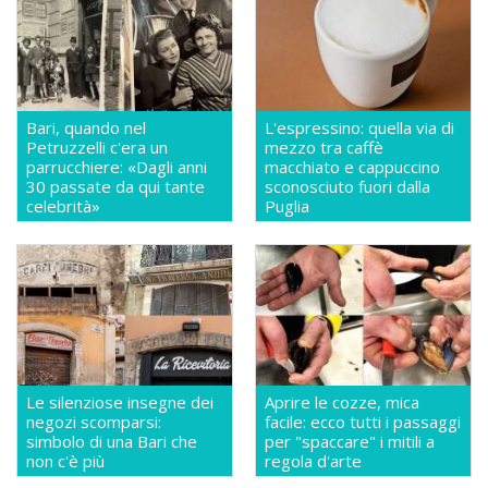
Bari, quando nel
L'espressino: quella via di
Petruzzelli c'era un
mezzo tra caffè
parrucchiere: «Dagli anni
macchiato e cappuccino
30 passate da qui tante
sconosciuto fuori dalla
celebrità»
Puglia
Le silenziose insegne dei
Aprire le cozze, mica
negozi scomparsi:
facile: ecco tutti i passaggi
simbolo di una Bari che
per "spaccare" i mitili a
non c'è più
regola d'arte