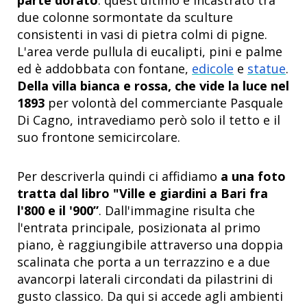
parte dorato
: quest'ultimo è incastrato tra
due colonne sormontate da sculture
consistenti in vasi di pietra colmi di pigne.
L'area verde pullula di eucalipti, pini e palme
ed è addobbata con fontane,
edicole
e
statue
.
Della villa bianca e rossa, che vide la luce nel
1893
per volontà del commerciante Pasquale
Di Cagno, intravediamo però solo il tetto e il
suo frontone semicircolare.
Per descriverla quindi ci affidiamo
a una foto
tratta dal libro "Ville e giardini a Bari fra
l'800 e il '900”
. Dall'immagine risulta che
l'entrata principale, posizionata al primo
piano, è raggiungibile attraverso una doppia
scalinata che porta a un terrazzino e a due
avancorpi laterali circondati da pilastrini di
gusto classico. Da qui si accede agli ambienti