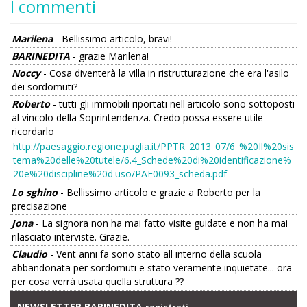
I commenti
Marilena
- Bellissimo articolo, bravi!
BARINEDITA
- grazie Marilena!
Noccy
- Cosa diventerà la villa in ristrutturazione che era l'asilo
dei sordomuti?
Roberto
- tutti gli immobili riportati nell'articolo sono sottoposti
al vincolo della Soprintendenza. Credo possa essere utile
ricordarlo
http://paesaggio.regione.puglia.it/PPTR_2013_07/6_%20Il%20sis
tema%20delle%20tutele/6.4_Schede%20di%20identificazione%
20e%20discipline%20d'uso/PAE0093_scheda.pdf
Lo sghino
- Bellissimo articolo e grazie a Roberto per la
precisazione
Jona
- La signora non ha mai fatto visite guidate e non ha mai
rilasciato interviste. Grazie.
Claudio
- Vent anni fa sono stato all interno della scuola
abbandonata per sordomuti e stato veramente inquietate... ora
per cosa verrà usata quella struttura ??
NEWSLETTER BARINEDITA