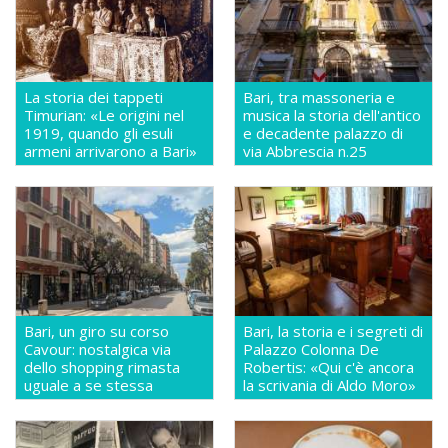
La storia dei tappeti
Bari, tra massoneria e
Timurian: «Le origini nel
musica la storia dell'antico
1919, quando gli esuli
e decadente palazzo di
armeni arrivarono a Bari»
via Abbrescia n.25
Bari, un giro su corso
Bari, la storia e i segreti di
Cavour: nostalgica via
Palazzo Colonna De
dello shopping rimasta
Robertis: «Qui c'è ancora
uguale a se stessa
la scrivania di Aldo Moro»