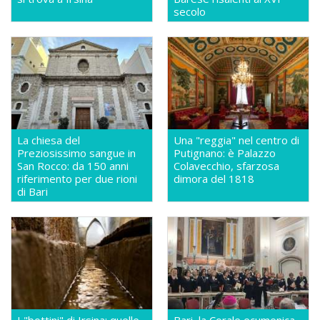
secolo
La chiesa del
Una "reggia" nel centro di
Preziosissimo sangue in
Putignano: è Palazzo
San Rocco: da 150 anni
Colavecchio, sfarzosa
riferimento per due rioni
dimora del 1818
di Bari
I "bottini" di Irsina: quelle
Bari, la Corale ecumenica