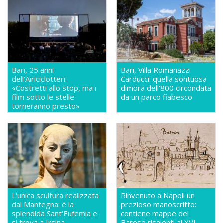
Bari, 25 anni
Bari, Villa Romanazzi
dell'Airiciclotteri:
Carducci: quella sontuosa
«Costretti allo stop, ma i
dimora dell'800 circondata
film sotto le stelle
da un parco fiabesco
torneranno presto»
L'unica scultura realizzata
Rinvenuto a Napoli un
dal Mantegna: è la
prezioso manoscritto:
splendida Sant'Eufemia e
contiene mappe del
si trova a Irsina
Barese risalenti al XVI