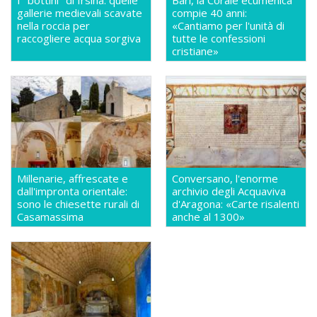
gallerie medievali scavate
compie 40 anni:
nella roccia per
«Cantiamo per l'unità di
raccogliere acqua sorgiva
tutte le confessioni
cristiane»
Millenarie, affrescate e
Conversano, l'enorme
dall'impronta orientale:
archivio degli Acquaviva
sono le chiesette rurali di
d'Aragona: «Carte risalenti
Casamassima
anche al 1300»