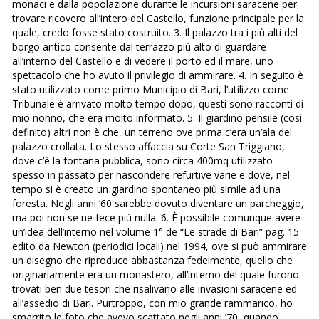
monaci e dalla popolazione durante le incursioni saracene per
trovare ricovero all’intero del Castello, funzione principale per la
quale, credo fosse stato costruito. 3. Il palazzo tra i più alti del
borgo antico consente dal terrazzo più alto di guardare
all’interno del Castello e di vedere il porto ed il mare, uno
spettacolo che ho avuto il privilegio di ammirare. 4. In seguito è
stato utilizzato come primo Municipio di Bari, l’utilizzo come
Tribunale è arrivato molto tempo dopo, questi sono racconti di
mio nonno, che era molto informato. 5. Il giardino pensile (così
definito) altri non è che, un terreno ove prima c’era un’ala del
palazzo crollata. Lo stesso affaccia su Corte San Triggiano,
dove c’è la fontana pubblica, sono circa 400mq utilizzato
spesso in passato per nascondere refurtive varie e dove, nel
tempo si è creato un giardino spontaneo più simile ad una
foresta. Negli anni ’60 sarebbe dovuto diventare un parcheggio,
ma poi non se ne fece più nulla. 6. È possibile comunque avere
un’idea dell’interno nel volume 1° de “Le strade di Bari” pag. 15
edito da Newton (periodici locali) nel 1994, ove si può ammirare
un disegno che riproduce abbastanza fedelmente, quello che
originariamente era un monastero, all’interno del quale furono
trovati ben due tesori che risalivano alle invasioni saracene ed
all’assedio di Bari. Purtroppo, con mio grande rammarico, ho
smarrito le foto che avevo scattato negli anni ’70, quando