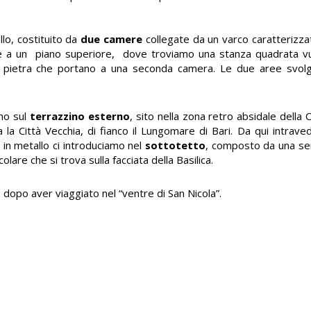
llo, costituito da
due camere
collegate da un varco caratterizza
re a un piano superiore, dove troviamo una stanza quadrata vu
in pietra che portano a una seconda camera. Le due aree svol
amo sul
terrazzino esterno
, sito nella zona retro absidale della C
a la Città Vecchia, di fianco il Lungomare di Bari. Da qui intrave
a in metallo ci introduciamo nel
sottotetto
, composto da una seri
colare che si trova sulla facciata della Basilica.
 dopo aver viaggiato nel “ventre di San Nicola”.