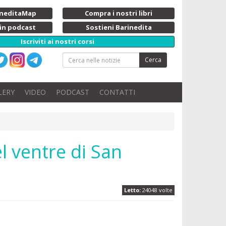
rineditaMap
Compra i nostri libri
 in podcast
Sostieni Barinedita
Iscriviti ai nostri corsi
Cerca
LERY
VIDEO
PODCAST
CONTATTI
l ventre di San
Letto:
24048 volte