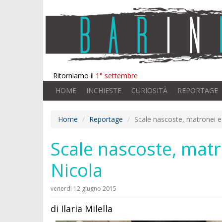
Ritorniamo il
1° settembre
HOME
INCHIESTE
CURIOSITÀ
REPORTAGE
Home
Reportage
Scale nascoste, matronei e 
Scale nascoste, matro
Nicola
venerdì 12 giugno 2015
di Ilaria Milella