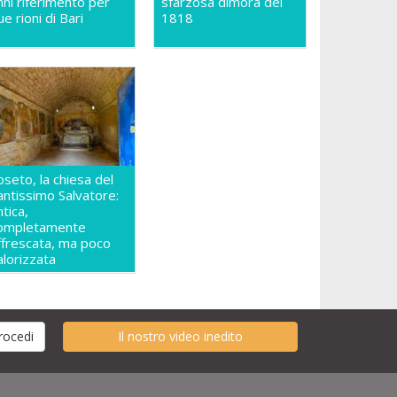
nni riferimento per
sfarzosa dimora del
ue rioni di Bari
1818
oseto, la chiesa del
antissimo Salvatore:
ntica,
ompletamente
ffrescata, ma poco
alorizzata
Il nostro video inedito