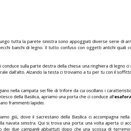
lungo tutta la parete sinistra sono appoggiati diverse serie di ar
 vecchi banchi di legno. Il tutto confuso con oggetti antichi quali c
i conduce sulla parte destra della chiesa: una ringhiera di legno ci 
e dall’alto. Alzando la testa ci troviamo a tu per tu con il soffit
ano nella campata sei file di trifore da cui oscillano i caratteristic
ntesco della Basilica, apriamo una porta che ci conduce all’
esafora
ovano frammenti lapidei.
niamo giù, dove il sacrestano della Basilica ci accompagna nell
lla navata sinistra. Qui si trova una porta: una volta aperta ci ac
uno dei due campanili abbattuti dopo che una scossa di terremo