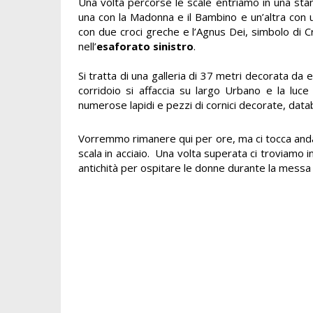
Una volta percorse le scale entriamo in una stanz
una con la Madonna e il Bambino e un’altra con 
con due croci greche e l’Agnus Dei, simbolo di C
nell’
esaforato sinistro
.
Si tratta di una galleria di 37 metri decorata da 
corridoio si affaccia su largo Urbano e la luce
numerose lapidi e pezzi di cornici decorate, databil
Vorremmo rimanere qui per ore, ma ci tocca anda
scala in acciaio. Una volta superata ci troviamo in
antichità per ospitare le donne durante la messa