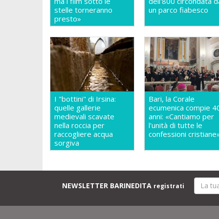
ma i film sotto le
dell'800 circondata d
stelle torneranno
un parco fiabesco
presto»
I "bottini" di Irsina:
Bari, la Corale
quelle gallerie
ecumenica compie 4
medievali scavate
anni: «Cantiamo per
nella roccia per
l'unità di tutte le
raccogliere acqua
confessioni cristiane
sorgiva
NEWSLETTER BARINEDITA
registrati