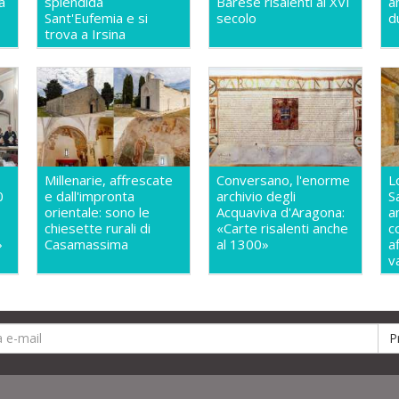
a
splendida
Barese risalenti al XVI
a
Sant'Eufemia e si
secolo
d
trova a Irsina
Millenarie, affrescate
Conversano, l'enorme
L
0
e dall'impronta
archivio degli
S
orientale: sono le
Acquaviva d'Aragona:
a
chiesette rurali di
«Carte risalenti anche
c
»
Casamassima
al 1300»
a
v