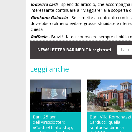
lodovica carli
- splendido articolo, che accompagna no
interessante continuare a " viaggiare" alla scoperta 
Girolamo Galuccio
- Se si mette a confronto con le a
dovrebbero almeno evitare grosse stupidate e riferi
chiesa.
Raffaele
- Bravi !!! fateci conoscere sempre di più la 
NEWSLETTER BARINEDITA
registrati
Leggi anche
Bari, 25 anni
Bari, Villa Romanazzi
dell'Airiciclotteri:
Carducci: quella
«Costretti allo stop,
sontuosa dimora