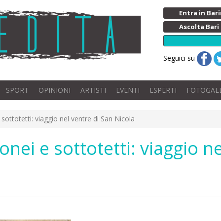
Entra in Ba
Ascolta Bari
Seguici su
SPORT
OPINIONI
ARTISTI
EVENTI
ESPERTI
FOTOGAL
sottotetti: viaggio nel ventre di San Nicola
nei e sottotetti: viaggio ne