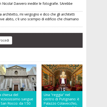
n Nicola! Davvero inedite le fotografie. SArebbe
 architetto, mi vergogno e dico che gli architetti
ve abito, c'è uno scempio di edificio che chiamano
a chiesa del
Una "reggia" nel
reziosissimo sangue
centro di Putignano: è
n San Rocco: da 150
Palazzo Colavecchio,