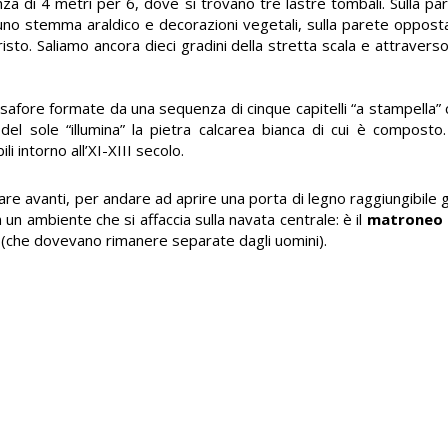
a di 4 metri per 6, dove si trovano tre lastre tombali. Sulla pare
uno stemma araldico e decorazioni vegetali, sulla parete oppos
risto. Saliamo ancora dieci gradini della stretta scala e attraver
esafore formate da una sequenza di cinque capitelli “a stampella” c
 del sole “illumina” la pietra calcarea bianca di cui è compost
i intorno all’XI-XIII secolo.
re avanti, per andare ad aprire una porta di legno raggiungibile
 un ambiente che si affaccia sulla navata centrale: è il
matroneo 
 (che dovevano rimanere separate dagli uomini).