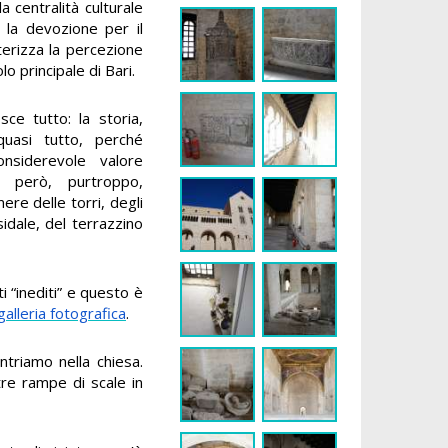
a centralità culturale
, la devozione per il
erizza la percezione
lo principale di Bari.
sce tutto: la storia,
 quasi tutto, perché
nsiderevole valore
o però, purtroppo,
mere delle torri, degli
sidale, del terrazzino
i “inediti” e questo è
alleria fotografica
.
ntriamo nella chiesa.
tre rampe di scale in