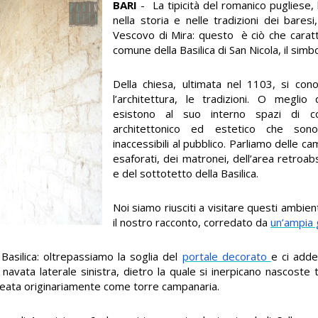
BARI
- La tipicità del romanico pugliese, l
nella storia e nelle tradizioni dei baresi
Vescovo di Mira: questo è ciò che caratt
comune della Basilica di San Nicola, il simbo
Della chiesa, ultimata nel 1103, si cono
l’architettura, le tradizioni. O meglio
esistono al suo interno spazi di co
architettonico ed estetico che son
inaccessibili al pubblico. Parliamo delle ca
esaforati, dei matronei, dell’area retroab
e del sottotetto della Basilica.
Noi siamo riusciti a visitare questi ambient
il nostro racconto, corredato da
un’ampia g
 Basilica: oltrepassiamo la soglia del
portale decorato
e ci adde
 navata laterale sinistra, dietro la quale si inerpicano nascoste 
ideata originariamente come torre campanaria.