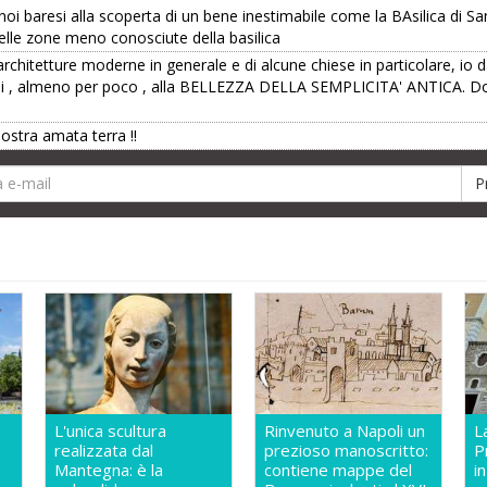
i baresi alla scoperta di un bene inestimabile come la BAsilica di Sa
delle zone meno conosciute della basilica
rchitetture moderne in generale e di alcune chiese in particolare, io da
rsi , almeno per poco , alla BELLEZZA DELLA SEMPLICITA' ANTICA. Do
nostra amata terra !!
L'unica scultura
Rinvenuto a Napoli un
L
realizzata dal
prezioso manoscritto:
P
Mantegna: è la
contiene mappe del
i