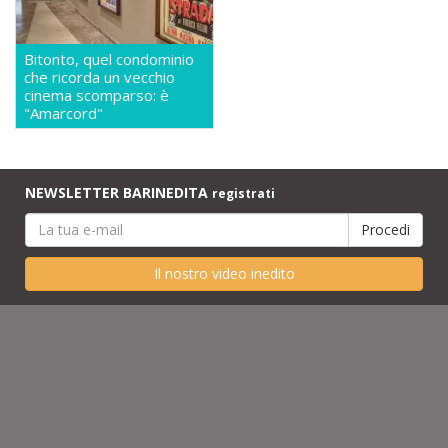
Bitonto, quel condominio
che ricorda un vecchio
cinema scomparso: è
"Amarcord"
NEWSLETTER BARINEDITA
registrati
Il nostro video inedito