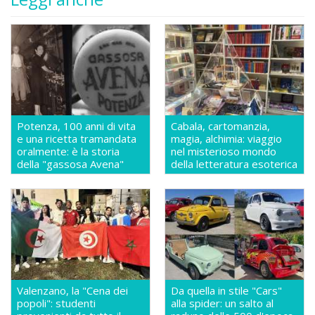
Potenza, 100 anni di vita
Cabala, cartomanzia,
e una ricetta tramandata
magia, alchimia: viaggio
oralmente: è la storia
nel misterioso mondo
della "gassosa Avena"
della letteratura esoterica
Valenzano, la "Cena dei
Da quella in stile "Cars"
popoli": studenti
alla spider: un salto al