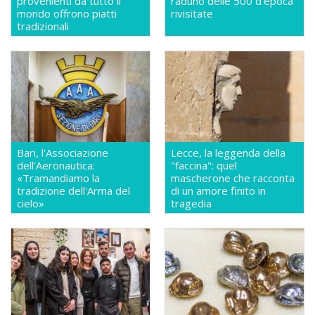
provenienti da tutto il
raduno delle 500 d'epoca
mondo offrono piatti
rivisitate
tradizionali
Bari, l'Associazione
Lecce, la leggenda della
dell'Aeronautica:
"faccina": quel
«Tramandiamo la
mascherone che racconta
tradizione dell'Arma del
di un amore finito in
cielo»
tragedia