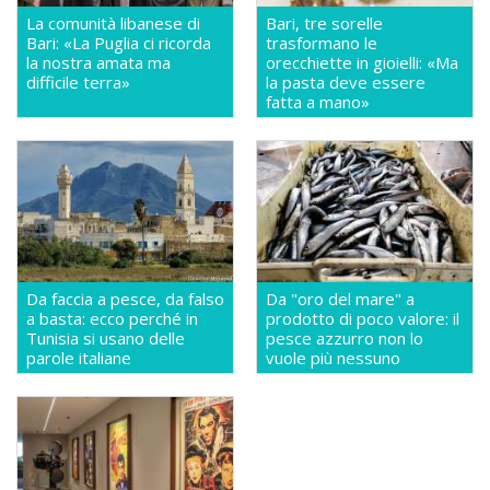
La comunità libanese di
Bari, tre sorelle
Bari: «La Puglia ci ricorda
trasformano le
la nostra amata ma
orecchiette in gioielli: «Ma
difficile terra»
la pasta deve essere
fatta a mano»
Da faccia a pesce, da falso
Da "oro del mare" a
a basta: ecco perché in
prodotto di poco valore: il
Tunisia si usano delle
pesce azzurro non lo
parole italiane
vuole più nessuno