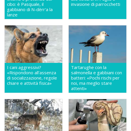
cibo: è Pasquale, il
invasione di parrocchetti
gabbiano di N-dèrr'a la
lanze
I cani aggressivi?
Tartarughe con la
«Rispondono all'assenza
salmonella e gabbiani con
di socializzazione, regole
batteri: «Pochi rischi per
chiare e attività fisica»
noi, ma meglio stare
attenti»