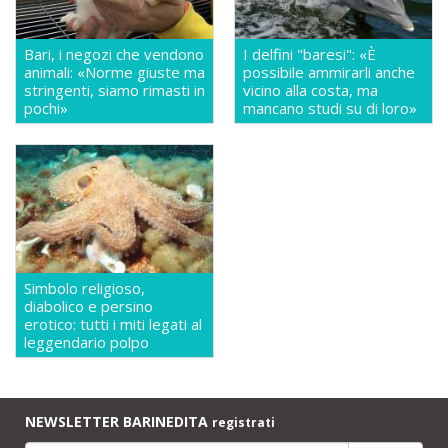
Bari, i negozi che vendono
I delfini "baresi": «È
animali: «Norme giuste ma
possibile ammirarli anche
stringenti, siamo rimasti in
vicino alla costa, ma
pochi»
mancano studi su di loro»
Simbolo religioso,
diabolico e persino
erotico: tutti i miti legati al
leggendario polpo
NEWSLETTER BARINEDITA
registrati