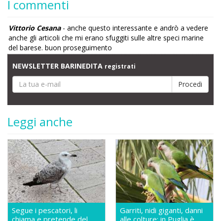
I commenti
Vittorio Cesana
- anche questo interessante e andrò a vedere
anche gli articoli che mi erano sfuggiti sulle altre speci marine
del barese. buon proseguimento
NEWSLETTER BARINEDITA
registrati
Leggi anche
Segue i pescatori, li
Garriti, nidi giganti, danni
chiama e pretende del
alle colture: in Puglia è