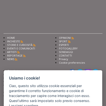
HOME
OPINIONI
INCHIESTE
SPORT
STORIE E CURIOSITÀ
ESPERTI
EVENTI E COMUNICATI
FOTOGALLERY
ARTISTI
SONDAGGI
REPORTAGE
CONTATTI
NEWS
Privacy
Cookie preferencies
Chiedi ai nostri esperti
Seguici su
Scrivi alla redazione
Usiamo i cookie!
Fai pubblicità con noi
Sostieni Barinedita
Iscriviti al nostro corso di
Ciao, questo sito utilizza cookie essenziali per
giornalismo
garantirne il corretto funzionamento e cookie di
Compra i nostri libri
tracciamento per capire come interagisci con esso.
Entra in Barinedita Map
Quest'ultimo sarà impostato solo previo consenso.
Lasciami scegliere