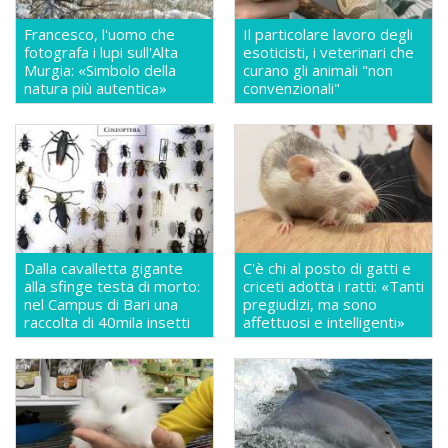
Francesco, l'uomo che
Il particolare lavoro degli
fotografa i lupi sull'Alta
esoticisti, i veterinari che
Murgia: «Simbolo della
curano gli animali "non
natura più autentica»
convenzionali"
Dalla cavalletta gigante
C'è chi al posto di gatti e
alla sfinge testa di morto:
criceti adotta i ratti: «Tanti
nel Campus di Bari una
pregiudizi, ma sono
raccolta di 40mila insetti
affettuosi e intelligenti»