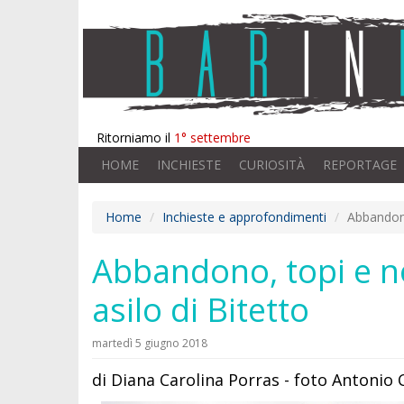
Ritorniamo il
1° settembre
HOME
INCHIESTE
CURIOSITÀ
REPORTAGE
Home
Inchieste e approfondimenti
Abbandono
Abbandono, topi e no
asilo di Bitetto
martedì 5 giugno 2018
di Diana Carolina Porras - foto Antonio