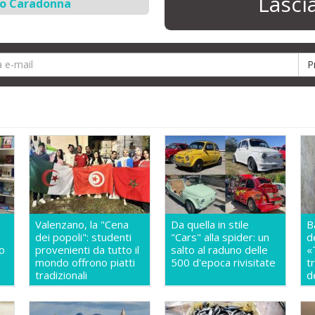
Lasc
io Caradonna
Valenzano, la "Cena
Da quella in stile
B
dei popoli": studenti
"Cars" alla spider: un
d
so
provenienti da tutto il
salto al raduno delle
«
mondo offrono piatti
500 d'epoca rivisitate
t
a
tradizionali
d