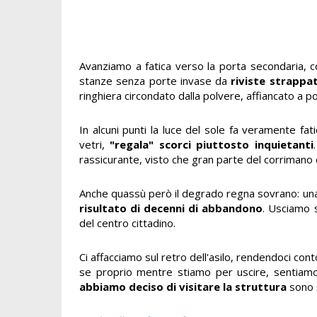
Avanziamo a fatica verso la porta secondaria, col
stanze senza porte invase da
riviste strappat
ringhiera circondato dalla polvere, affiancato a 
In alcuni punti la luce del sole fa veramente fa
vetri,
"regala" scorci piuttosto inquietanti
rassicurante, visto che gran parte del corrimano 
Anche quassù però il degrado regna sovrano: una 
risultato di decenni di abbandono
. Usciamo s
del centro cittadino.
Ci affacciamo sul retro dell'asilo, rendendoci co
se proprio mentre stiamo per uscire, sentiamo
abbiamo deciso di visitare la struttura
sono s