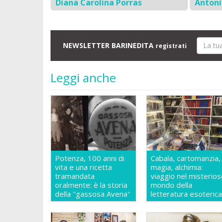
Diana Carolina Porras
Anton
NEWSLETTER BARINEDITA
registrati
Leggi anche
Potenza, 100 anni di
Cabala, cartomanzia,
vita e una ricetta
magia, alchimia:
tramandata
viaggio nel misterio
oralmente: è la storia
mondo della
della "gassosa Avena"
letteratura esoteric