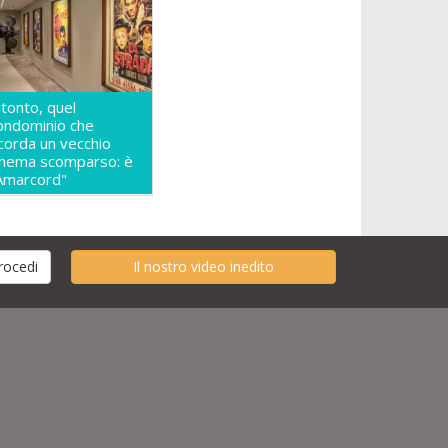
itonto, quel
ondominio che
icorda un vecchio
inema scomparso: è
Amarcord"
Il nostro video inedito