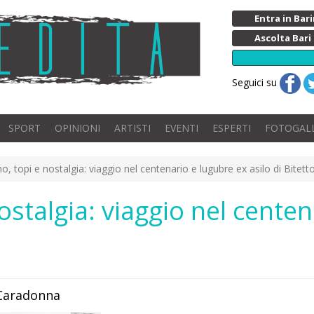
Entra in Ba
Ascolta Bari
Seguici su
SPORT
OPINIONI
ARTISTI
EVENTI
ESPERTI
FOTOGAL
, topi e nostalgia: viaggio nel centenario e lugubre ex asilo di Bitett
stalgia: viaggio nel centen
 Caradonna