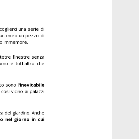
oglierci una serie di
 un muro un pezzo di
empo immemore.
 tetre finestre senza
iamo è tutt'altro che
itto sono
l'inevitabile
osì vicino ai palazzi
a del giardino. Anche
o nel giorno in cui