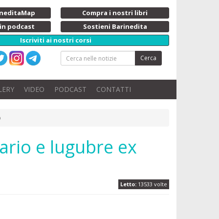
rineditaMap
Compra i nostri libri
 in podcast
Sostieni Barinedita
Iscriviti ai nostri corsi
Cerca
LERY
VIDEO
PODCAST
CONTATTI
o
ario e lugubre ex
Letto:
13533 volte