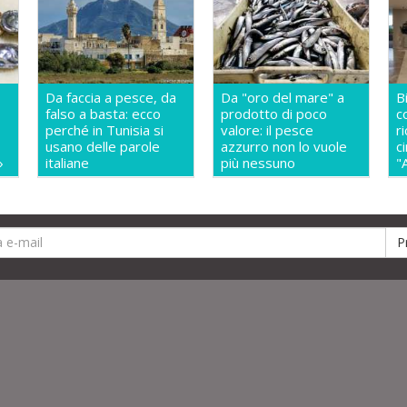
Da faccia a pesce, da
Da "oro del mare" a
B
falso a basta: ecco
prodotto di poco
c
perché in Tunisia si
valore: il pesce
r
usano delle parole
azzurro non lo vuole
c
»
italiane
più nessuno
"