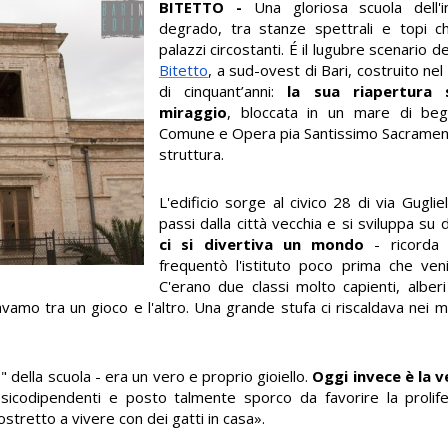
BITETTO -
Una gloriosa scuola dell'i
degrado, tra stanze spettrali e topi c
palazzi circostanti. É il lugubre scenario de
Bitetto
, a sud-ovest di Bari, costruito ne
di cinquant’anni:
la sua riapertura
miraggio
, bloccata in un mare di beg
Comune e Opera pia Santissimo Sacramento
struttura.
L'edificio sorge al civico 28 di via Gugli
passi dalla città vecchia e si sviluppa su du
ci si divertiva un mondo
- ricorda
frequentò l'istituto poco prima che ve
C'erano due classi molto capienti, alber
vamo tra un gioco e l'altro. Una grande stufa ci riscaldava nei m
 della scuola - era un vero e proprio gioiello.
Oggi invece è la v
ssicodipendenti e posto talmente sporco da favorire la prolife
costretto a vivere con dei gatti in casa».