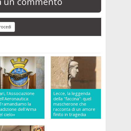
ia un commento
ari, l'Associazione
Lecce, la leggenda
ell'Aeronautica:
della "faccina": quel
Tramandiamo la
mascherone che
radizione dell'Arma
racconta di un amore
el cielo»
finito in tragedia