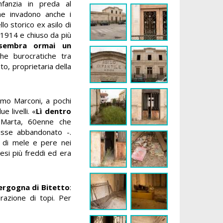
nfanzia in preda al
he invadono anche i
llo storico ex asilo di
l 1914 e chiuso da più
 sembra ormai un
he burocratiche tra
, proprietaria della
elmo Marconi, a pochi
e livelli. «
Lì dentro
 Marta, 60enne che
nisse abbandonato -.
i di mele e pere nei
esi più freddi ed era
ergogna di Bitetto
:
razione di topi. Per