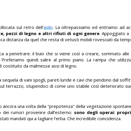
locata sul retro dell'
asilo
. La oltrepassiamo ed entriamo: ad acc
e, pezzi di legno e altri rifiuti di ogni genere
. Appoggiato a
poca distanza da quel che resta di vetusti mobili rovesciati da t
tica a penetrare: il buio che si viene così a creare, sommato alle
. Preferiamo quindi salire al primo piano. La rampa che utilizz
è costituito da malmesse assi di legno.
sequela di vani spogli, pareti luride e cavi che pendono dal soff
ul terrazzo, stupendoci di come uno stabile così deteriorato sia c
nto ancora una volta della "prepotenza" della vegetazione spontane
 dei rumori provenire dall’esterno:
sono degli operai: propri
tati mandati qui a tagliare l’erba. Che incredibile coincidenza.