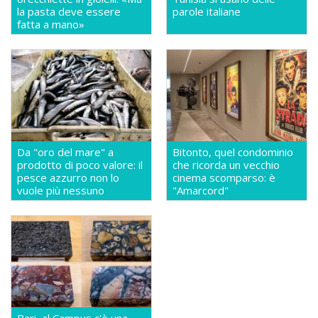
la pasta deve essere
parole italiane
fatta a mano»
Da "oro del mare" a
Bitonto, quel condominio
prodotto di poco valore: il
che ricorda un vecchio
pesce azzurro non lo
cinema scomparso: è
vuole più nessuno
"Amarcord"
Bari, al Campus c'è una