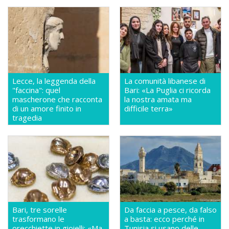
Lecce, la leggenda della
La comunità libanese di
"faccina": quel
Bari: «La Puglia ci ricorda
mascherone che racconta
la nostra amata ma
di un amore finito in
difficile terra»
tragedia
Bari, tre sorelle
Da faccia a pesce, da falso
trasformano le
a basta: ecco perché in
orecchiette in gioielli: «Ma
Tunisia si usano delle