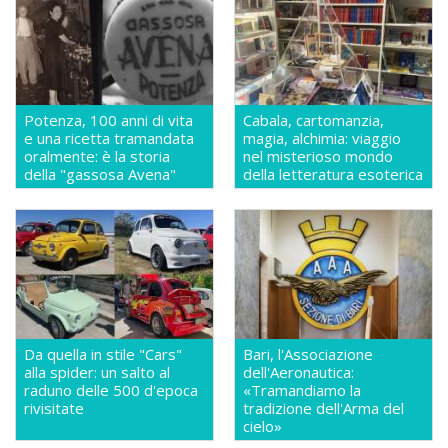
Potenza, 100 anni di vita
Cabala, cartomanzia,
e una ricetta tramandata
magia, alchimia: viaggio
oralmente: è la storia
nel misterioso mondo
della "gassosa Avena"
della letteratura esoterica
Da quella in stile "Cars"
Bari, l'Associazione
alla spider: un salto al
dell'Aeronautica:
raduno delle 500 d'epoca
«Tramandiamo la
rivisitate
tradizione dell'Arma del
cielo»