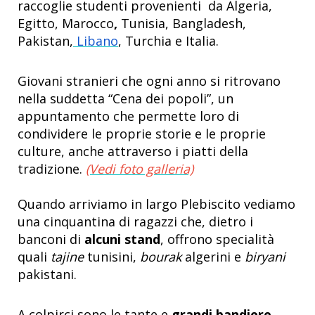
raccoglie studenti provenienti da Algeria,
Egitto, Marocco
,
Tunisia, Bangladesh,
Pakistan,
Libano
, Turchia e Italia.
Giovani stranieri che ogni anno si ritrovano
nella suddetta “Cena dei popoli”, un
appuntamento che permette loro di
condividere le proprie storie e le proprie
culture, anche attraverso i piatti della
tradizione.
(Vedi foto galleria)
Quando arriviamo in largo Plebiscito vediamo
una cinquantina di ragazzi che, dietro i
banconi di
alcuni stand
, offrono specialità
quali
tajine
tunisini,
bourak
algerini e
biryani
pakistani.
A colpirci sono le tante e
grandi bandiere