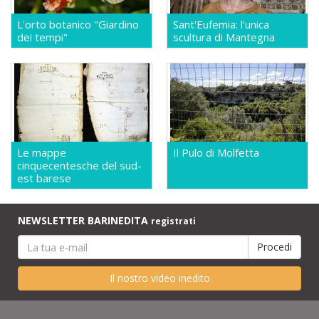
L'orto botanico "Giardino
Sant'Eufemia: l'unica
dei tempi"
scultura di Mantegna
Le mappe
Il Pulo di Molfetta
cinquecentesche del sud-
est barese
NEWSLETTER BARINEDITA
registrati
Il nostro video inedito