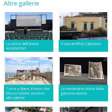
Altre gallerie
La storia dell'arena
Il cascamificio Capitanio
Airiciclotteri
Torre a Mare, il muro che
La centenaria storia della
blocca l'ultimo accesso
gassosa Avena
alle calette