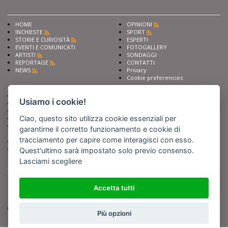
HOME
OPINIONI
INCHIESTE
SPORT
STORIE E CURIOSITÀ
ESPERTI
EVENTI E COMUNICATI
FOTOGALLERY
ARTISTI
SONDAGGI
REPORTAGE
CONTATTI
NEWS
Privacy
Cookie preferencies
Chiedi ai nostri esperti
Seguici su
Usiamo i cookie!
Scrivi alla redazione
Fai pubblicità con noi
Ciao, questo sito utilizza cookie essenziali per
Sostieni Barinedita
Iscriviti al nostro corso di
garantirne il corretto funzionamento e cookie di
giornalismo
tracciamento per capire come interagisci con esso.
Compra i nostri libri
Entra in Barinedita Map
Quest'ultimo sarà impostato solo previo consenso.
Lasciami scegliere
BARIREPORT s.a.s.
, Partita IVA 07355350724
Powered by
Netboom
Copyright BARIREPORT s.a.s. All rights reserved - Tutte le fotografie recanti il
Accetta tutti
logo di Barinedita sono state commissionate da BARIREPORT s.a.s. che ne
detiene i Diritti d'Autore e sono state prodotte nell'anno 2012 e seguenti
(tranne che non vi sia uno specifico anno di scatto riportato)
Più opzioni