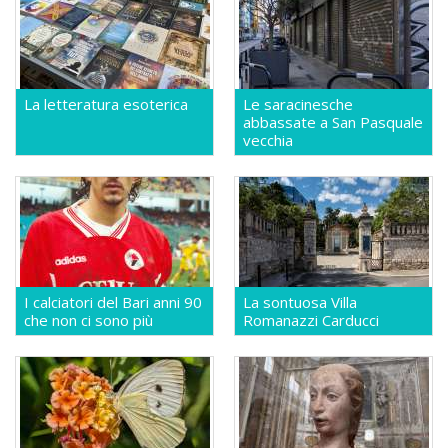
La letteratura esoterica
Le saracinesche
abbassate a San Pasquale
vecchia
I calciatori del Bari anni 90
La sontuosa Villa
che non ci sono più
Romanazzi Carducci