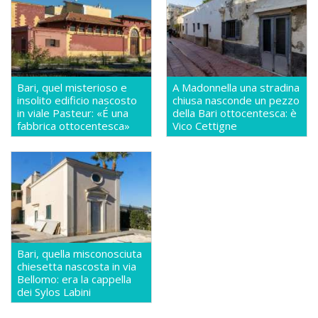
Bari, quel misterioso e
A Madonnella una stradina
insolito edificio nascosto
chiusa nasconde un pezzo
in viale Pasteur: «É una
della Bari ottocentesca: è
fabbrica ottocentesca»
Vico Cettigne
Bari, quella misconosciuta
chiesetta nascosta in via
Bellomo: era la cappella
dei Sylos Labini