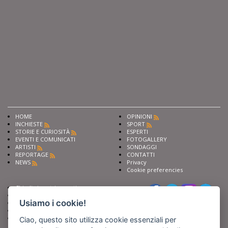
HOME
OPINIONI
INCHIESTE
SPORT
STORIE E CURIOSITÀ
ESPERTI
EVENTI E COMUNICATI
FOTOGALLERY
ARTISTI
SONDAGGI
REPORTAGE
CONTATTI
NEWS
Privacy
Cookie preferencies
Chiedi ai nostri esperti
Seguici su
Scrivi alla redazione
Usiamo i cookie!
Fai pubblicità con noi
Sostieni Barinedita
Iscriviti al nostro corso di
Ciao, questo sito utilizza cookie essenziali per
giornalismo