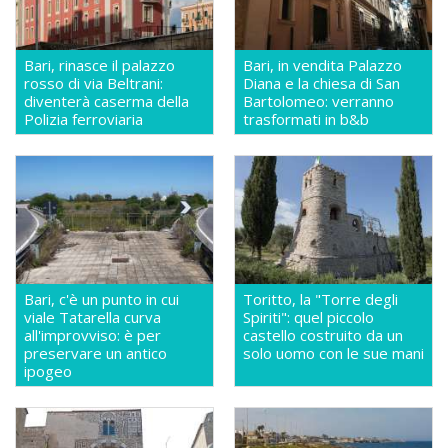
Bari, rinasce il palazzo
Bari, in vendita Palazzo
rosso di via Beltrani:
Diana e la chiesa di San
diventerà caserma della
Bartolomeo: verranno
Polizia ferroviaria
trasformati in b&b
Bari, c'è un punto in cui
Toritto, la "Torre degli
viale Tatarella curva
Spiriti": quel piccolo
all'improvviso: è per
castello costruito da un
preservare un antico
solo uomo con le sue mani
ipogeo