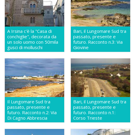
A Irsina c'è la "Casa di
Bari, il Lungomare Sud tra
conchiglie", decorata da
passato, presente e
un solo uomo con 50mila
futuro. Racconto n.3: Via
gusci di molluschi
Giovine
Il Lungomare Sud tra
Bari, il Lungomare Sud tra
passato, presente e
passato, presente e
futuro. Racconto n.2: Via
futuro. Racconto n.1:
Di Cagno Abbrescia
Corso Trieste