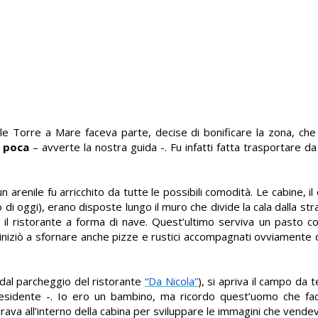
ale Torre a Mare faceva parte, decise di bonificare la zona, che 
a poca
– avverte la nostra guida -. Fu infatti fatta trasportare 
n arenile fu arricchito da tutte le possibili comodità. Le cabine, il c
di oggi), erano disposte lungo il muro che divide la cala dalla str
 e il ristorante a forma di nave. Quest’ultimo serviva un pasto 
 iniziò a sfornare anche pizze e rustici accompagnati ovviamente 
 dal parcheggio del ristorante
“Da Nicola”
), si apriva il campo da t
residente -. Io ero un bambino, ma ricordo quest’uomo che fa
irava all’interno della cabina per sviluppare le immagini che vendev