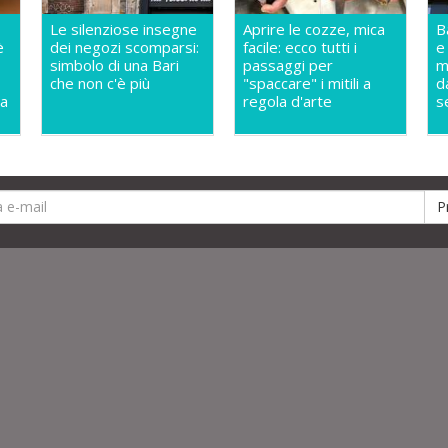
Le silenziose insegne
Aprire le cozze, mica
B
è
dei negozi scomparsi:
facile: ecco tutti i
e
simbolo di una Bari
passaggi per
m
che non c'è più
"spaccare" i mitili a
da
la
regola d'arte
s