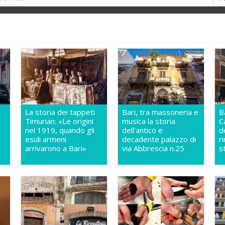
La storia dei tappeti
Bari, tra massoneria e
B
Timurian: «Le origini
musica la storia
C
nel 1919, quando gli
dell'antico e
d
esuli armeni
decadente palazzo di
r
e
arrivarono a Bari»
via Abbrescia n.25
s