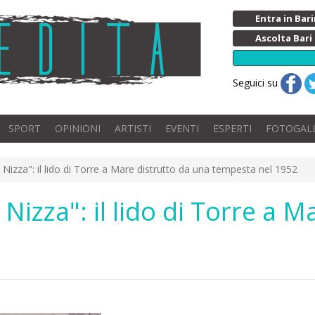
Entra in Ba
Ascolta Bari
Seguici su
SPORT
OPINIONI
ARTISTI
EVENTI
ESPERTI
FOTOGAL
a Nizza": il lido di Torre a Mare distrutto da una tempesta nel 1952
 Nizza": il lido di Torre a 