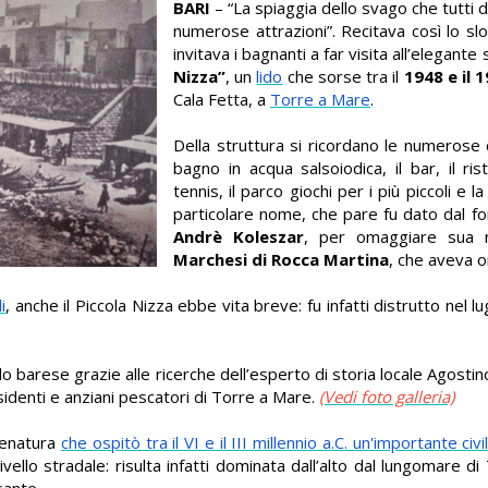
BARI
– “La spiaggia dello svago che tutti 
numerose attrazioni”. Recitava così lo slo
invitava i bagnanti a far visita all’elegant
Nizza”
, un
lido
che sorse tra il
1948 e il 
Cala Fetta, a
Torre a Mare
.
Della struttura si ricordano le numerose c
bagno in acqua salsoiodica, il bar, il ri
tennis, il parco giochi per i più piccoli e la
particolare nome, che pare fu dato dal f
Andrè
Koleszar
, per omaggiare sua
Marchesi di Rocca Martina
, che aveva or
i
, anche il Piccola Nizza ebbe vita breve:
fu infatti distrutto nel 
lo barese grazie alle ricerche dell’esperto di storia locale
Agostin
sidenti e anziani pescatori di Torre a Mare.
(Vedi foto galleria)
nsenatura
che ospitò tra il VI e il III millennio a.C. un'importante civi
ivello stradale: risulta infatti dominata dall’alto dal lungomare d
sante.