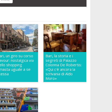
ari, un giro su corso
Bari, la storia e i
avour: nostalgica via
segreti di Palazzo
ello shopping
Colonna De Robertis:
imasta uguale a se
«Qui c'è ancora la
tessa
scrivania di Aldo
Moro»