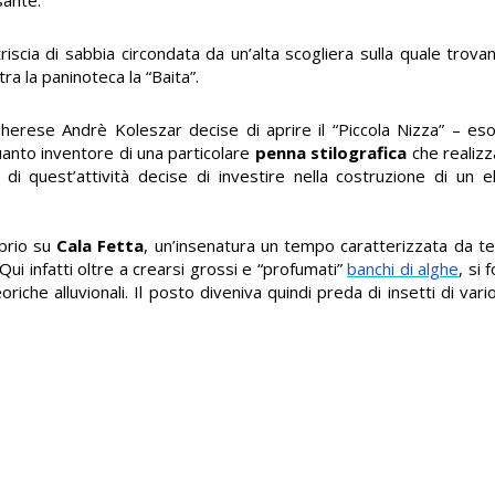
iscia di sabbia circondata da un’alta scogliera sulla quale trovan
ra la paninoteca la “Baita”.
ngherese Andrè
Koleszar
decise di aprire il “Piccola Nizza” – e
uanto inventore di una particolare
penna stilografica
che realizz
i di quest’attività decise di investire nella costruzione di un 
oprio su
Cala Fetta
, un’insenatura un tempo caratterizzata da t
 Qui infatti oltre a crearsi grossi e “profumati”
banchi di alghe
, si
iche alluvionali. Il posto diveniva quindi preda di insetti di var