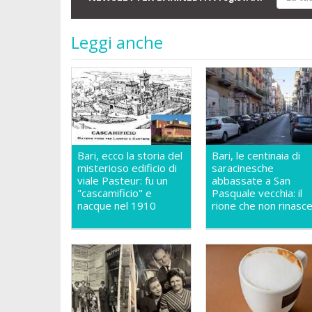
Leggi anche
Bari, ecco la storia del
Bari, le centinaia di
misterioso edificio di
saracinesche
viale Pasteur: fu un
abbassate a San
"cascamificio" e
Pasquale vecchia: il
nacque nel 1910
rione che non rinasc