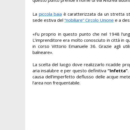
La
piccola baia
è caratterizzata da un stretta str
sede estiva del
“nobiliare” Circolo Unione
e a dest
«Fu proprio in questo punto che nel 1948
l’u
L’imprenditore era molto conosciuto in città in q
in corso Vittorio Emanuele 36. Grazie agli util
balneare».
La scelta del luogo dove realizzarlo ricadde pr
aria insalubre e per questo definitiva
“Infetta”
.
causa dell’imperfetto deflusso delle acque meteor
l’area non frequentabile.