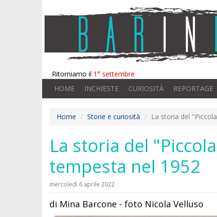
Ritorniamo il
1° settembre
HOME
INCHIESTE
CURIOSITÀ
REPORTAGE
Home
Storie e curiosità
La storia del "Piccol
La storia del "Piccola
tempesta nel 1952
mercoledì 6 aprile 2022
di Mina Barcone - foto Nicola Velluso