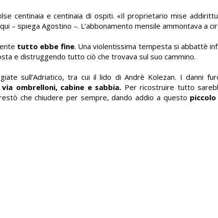
olse centinaia e centinaia di ospiti. «Il proprietario mise addirit
i qui – spiega Agostino –. L’abbonamento mensile ammontava a cir
mente
tutto ebbe fine
. Una violentissima tempesta si abbattè inf
 costa e distruggendo tutto ciò che trovava sul suo cammino.
ate sull’Adriatico, tra cui il lido di Andrè Kolezan. I danni f
via ombrelloni, cabine e sabbia.
Per ricostruire tutto sare
n restò che chiudere per sempre, dando addio a questo
piccolo