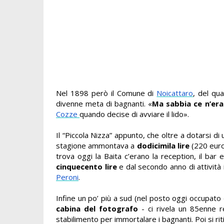
Nel 1898 però il Comune di
Noicattaro
, del qu
divenne meta di bagnanti. «
Ma sabbia ce n’er
Cozze
quando decise di avviare il lido».
Il “Piccola Nizza” appunto, che oltre a dotarsi di u
stagione ammontava a
dodicimila lire
(220 euro 
trova oggi la Baita c’erano la reception, il bar
cinquecento lire
e dal secondo anno di attività
Peroni
.
Infine un po’ più a sud (nel posto oggi occupato
cabina del fotografo
- ci rivela un 85enne 
stabilimento per immortalare i bagnanti. Poi si rit