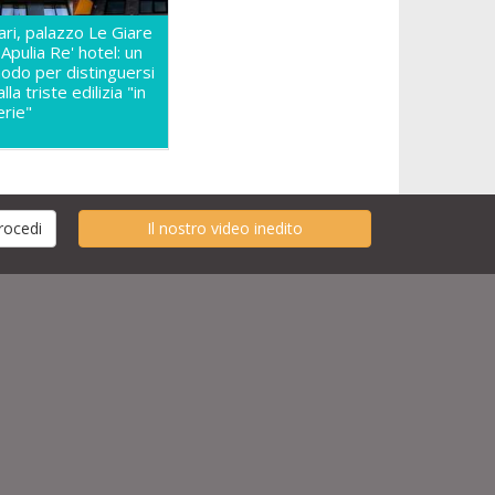
ari, palazzo Le Giare
 Apulia Re' hotel: un
odo per distinguersi
lla triste edilizia "in
erie"
Il nostro video inedito