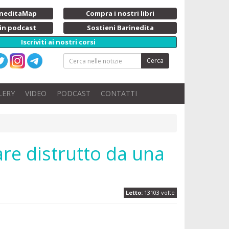
rineditaMap
Compra i nostri libri
 in podcast
Sostieni Barinedita
Iscriviti ai nostri corsi
Cerca
LERY
VIDEO
PODCAST
CONTATTI
Mare distrutto da una
Letto:
13103 volte