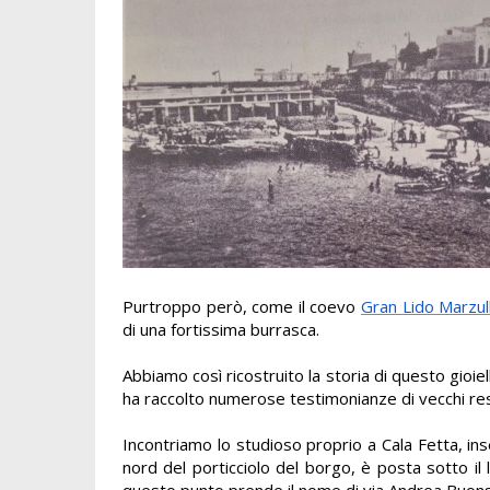
Purtroppo però, come il coevo
Gran Lido Marzull
di una fortissima burrasca.
Abbiamo così ricostruito la storia di questo gioiel
ha raccolto numerose testimonianze di
vecchi re
Incontriamo lo studioso proprio a Cala Fetta, i
nord del porticciolo del borgo, è posta sotto il l
questo punto prende il nome di via Andrea Buon