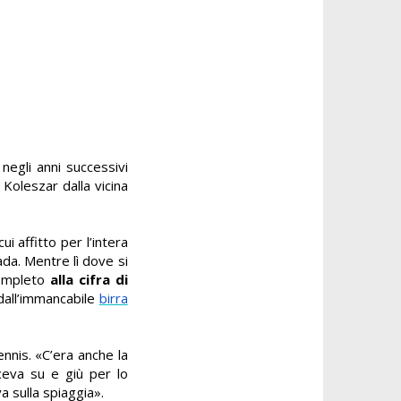
negli anni successivi
da Koleszar
dalla vicina
ui affitto per l’intera
ada. Mentre lì dove si
completo
alla cifra di
dall’immancabile
birra
ennis. «C’era anche la
ceva su e giù per lo
a sulla spiaggia».