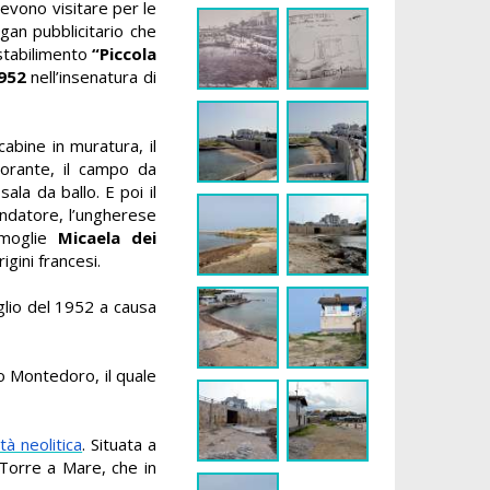
devono visitare per le
gan pubblicitario che
e stabilimento
“Piccola
1952
nell’insenatura di
abine in muratura, il
storante, il campo da
 sala da ballo. E poi il
ondatore,
l’ungherese
 moglie
Micaela dei
igini francesi.
luglio del 1952 a causa
o Montedoro, il quale
ltà neolitica
.
Situata a
i Torre a Mare, che in