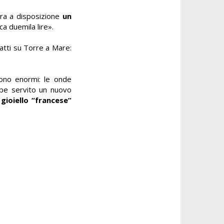
tura a disposizione
un
ca duemila lire».
atti su Torre a Mare:
urono enormi: le onde
bbe servito un nuovo
 gioiello “francese”