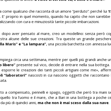
 fa come qualcuno che racconta di un amore “perduto”: perché lui
1
. E’ proprio in quel momento, quando ha capito che non sarebbe
ealizzando con cura e minuziosità tante piccole imbarcazioni.
dopo aver pensato al mare, creo un modellino: senza però copia
mostra alcune delle sue creazioni. Tra queste un grande peschere
ella Maris” e “La lampara”
, una piccola barchetta con annessa lu
li impiega circa una settimana, mentre per quelli più grandi anche
o libero”
presente sul vico, decide di entrare nella sua bottega
sporre le creazioni dei tanti piccoli artigiani come me», affer
oli “laboratori”
nascosti in cui nascono oggetti che raccontano la
sata.
 posto a compensato, pennelli e spago, oggetti che però tra mani s
 quello tra l’uomo e il mare, che a Bari in una bottega a poche ce
da più di quindici anni,
ma che non è mai sceso dalla sua nave