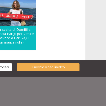
a scelta di Domitille:
ascia Parigi per venire
 vivere a Bari. «Qui
on manca nulla»
Il nostro video inedito