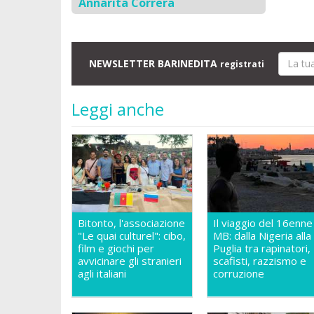
Annarita Correra
NEWSLETTER BARINEDITA
registrati
Leggi anche
Bitonto, l'associazione
Il viaggio del 16enne
"Le quai culturel": cibo,
MB: dalla Nigeria alla
film e giochi per
Puglia tra rapinatori,
avvicinare gli stranieri
scafisti, razzismo e
agli italiani
corruzione