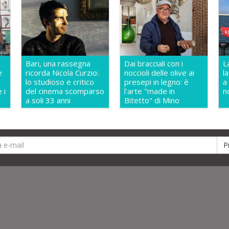
Bari, una rassegna
Dai bracciali con i
L
e
ricorda Nicola Curzio:
noccioli delle olive ai
l
lo studioso e critico
presepi in legno: è
a
 i
del cinema scomparso
l'arte "made in
n
a soli 33 anni
Bitetto" di Mino