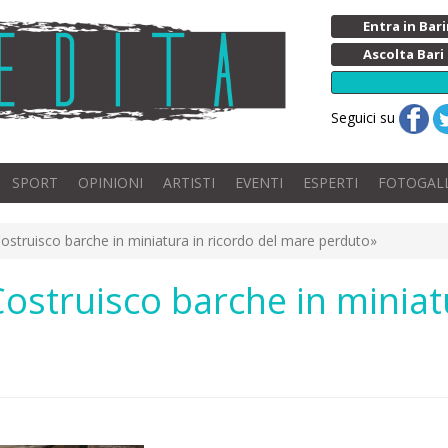
Entra in Ba
Ascolta Bari
Seguici su
SPORT
OPINIONI
ARTISTI
EVENTI
ESPERTI
FOTOGAL
Costruisco barche in miniatura in ricordo del mare perduto»
Costruisco barche in miniat