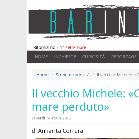
Ritorniamo il
1° settembre
HOME
INCHIESTE
CURIOSITÀ
REPORTAGE
Home
Storie e curiosità
Il vecchio Michele: «
Il vecchio Michele: «
mare perduto»
venerdì 14 aprile 2017
di Annarita Correra