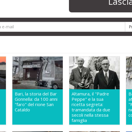
Lasc
Bari, la storia del Bar
Altamura, il "Padre
B
Gonnella: da 100 anni
Peppe" e la sua
a
"faro" del rione San
ricetta segreta:
"
Cataldo
tramandata da due
n
secoli nella stessa
c
famiglia