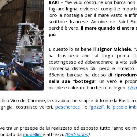
BARI –
“Se vuoi costruire una barca non
tagliare legna, dividere i compiti e impart
loro la nostalgia per il mare vasto e infin
scrittore francese Antoine de Saint-Exup
perché è vero,
il mare quando ti entra 
più
.
E questo lo sa bene
il signor Michele
, 
ha trascorso anni al largo prima c
costringesse ad abbandonare la vita sull
l’immensa distesa blu però è rimasto i
66enne barese ha deciso di
riprodur
nella sua “bottega”
un vero e propr
piccole e colorate barchette di legno.
(Vedi
ristico Vico del Carmine, la stradina che si apre di fronte la Basilica 
grigia, costruisce velieri,
pescherecci
e
“gozzi”, le piccole im
, dove tra un presepe da lui realizzato ed esposto tutto l’anno ed i
ircondato da
modellini
e attrezzi.
(Vedi video)