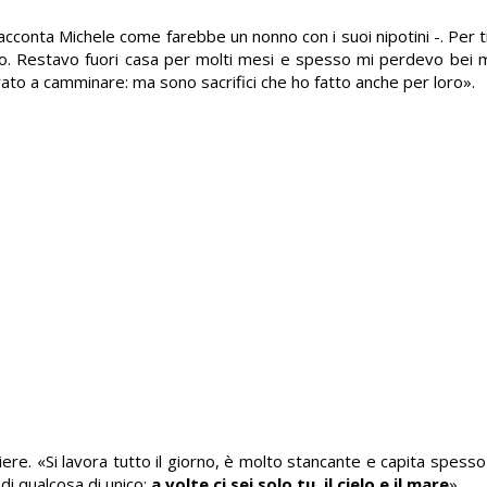
racconta Michele come farebbe un nonno con i suoi nipotini -. Per 
ico. Restavo fuori casa per molti mesi e spesso mi perdevo bei 
ato a camminare: ma sono sacrifici che ho fatto anche per loro».
re. «Si lavora tutto il giorno, è molto stancante e capita spesso 
di qualcosa di unico:
a volte ci sei solo tu, il cielo e il mare
».