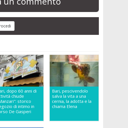
ia un commento
ari, dopo 60 anni di
Bari, pescivendolo
ttività chiude
salva la vita a una
Manzari": storico
cernia, la adotta e la
egozio di intimo in
chiama Elena
orso De Gasperi