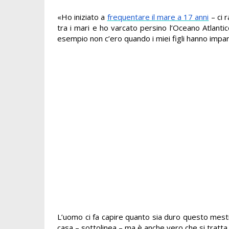
«Ho iniziato a
frequentare il mare a 17 anni
– ci 
tra i mari e ho varcato persino l’Oceano Atlant
esempio non c’ero quando i miei figli hanno impar
L’uomo ci fa capire quanto sia duro questo mestie
casa – sottolinea – ma è anche vero che si tratta 