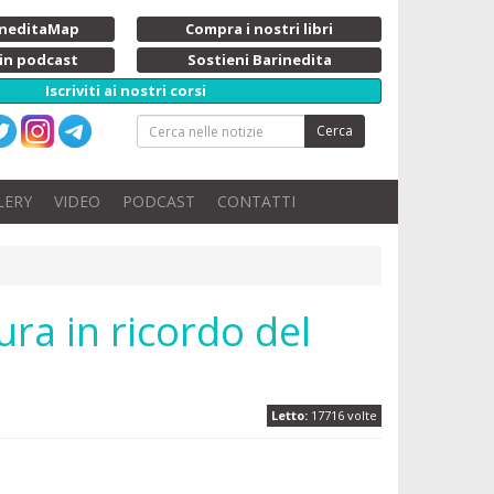
rineditaMap
Compra i nostri libri
 in podcast
Sostieni Barinedita
Iscriviti ai nostri corsi
Cerca
LERY
VIDEO
PODCAST
CONTATTI
ura in ricordo del
Letto:
17716 volte