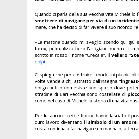
Quando ci parla della sua vecchia vita Michele lo
smettere di navigare per via di un incidente
mare, che ha deciso di far vivere il suo ricordo r
«La mattina quando mi sveglio scendo qui giù e 
foto», puntualizza fiero l’artigiano mentre ci 
scritto in rosso il nome “Grecale”,
il veliero “St
polpi
.
Ci spiega che per costruire i modellini più picco
volte vende a chi, attratto dall’insegna
“ingress
borgo antico non esiste uno spazio dove poter e
stradine di Bari vecchia sono costellate di
picc
come nel caso di Michele la storia di una vita pas
Per lui ancore, reti e fiocine hanno lasciato il
duro lavoro diventano
il simbolo di un amore
,
costa continua a far navigare un marinaio, a terra 