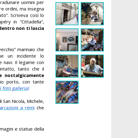
 radunare uomini per
ire ordini, ma insegna
ito”. Scriveva così lo
éry in “Cittadella”,
dentro non ti lascia
“vecchio” marinaio che
he un incidente lo
e navi. Il legame con
ntatto, tanto che il
re nostalgicamente
io porto, con tante
 foto galleria)
di San Nicola, Michele,
barcazioni a remi
che
mmagini e statue della