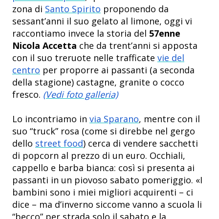
zona di
Santo Spirito
proponendo da
sessant’anni il suo gelato al limone, oggi vi
raccontiamo invece la storia del
57enne
Nicola Accetta
che da trent’anni si apposta
con il suo treruote nelle trafficate
vie del
centro
per proporre ai passanti (a seconda
della stagione) castagne, granite o cocco
fresco.
(Vedi foto galleria)
Lo incontriamo in
via Sparano
, mentre con il
suo “truck” rosa (come si direbbe nel gergo
dello
street food
) cerca di vendere sacchetti
di popcorn al prezzo di un euro. Occhiali,
cappello e barba bianca: così si presenta ai
passanti in un piovoso sabato pomeriggio. «I
bambini sono i miei migliori acquirenti – ci
dice – ma d’inverno siccome vanno a scuola li
“becco” per strada solo il sabato e la