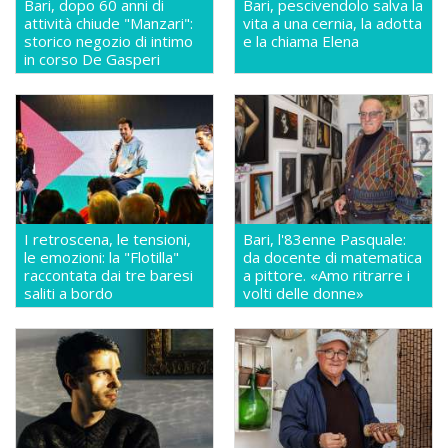
Bari, dopo 60 anni di
Bari, pescivendolo salva la
attività chiude "Manzari":
vita a una cernia, la adotta
storico negozio di intimo
e la chiama Elena
in corso De Gasperi
I retroscena, le tensioni,
Bari, l'83enne Pasquale:
le emozioni: la "Flotilla"
da docente di matematica
raccontata dai tre baresi
a pittore. «Amo ritrarre i
saliti a bordo
volti delle donne»