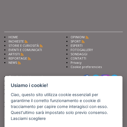
HOME
OPINIONI
INCHIESTE
SPORT
STORIE E CURIOSITÀ
ESPERTI
EVENTI E COMUNICATI
FOTOGALLERY
ARTISTI
SONDAGGI
REPORTAGE
CONTATTI
NEWS
Privacy
Cookie preferencies
Chiedi ai nostri esperti
Seguici su
Scrivi alla redazione
Usiamo i cookie!
Fai pubblicità con noi
Sostieni Barinedita
Iscriviti al nostro corso di
Ciao, questo sito utilizza cookie essenziali per
giornalismo
garantirne il corretto funzionamento e cookie di
Compra i nostri libri
tracciamento per capire come interagisci con esso.
Entra in Barinedita Map
Quest'ultimo sarà impostato solo previo consenso.
Lasciami scegliere
BARIREPORT s.a.s.
, Partita IVA 07355350724
Powered by
Netboom
Copyright BARIREPORT s.a.s. All rights reserved - Tutte le fotografie recanti il