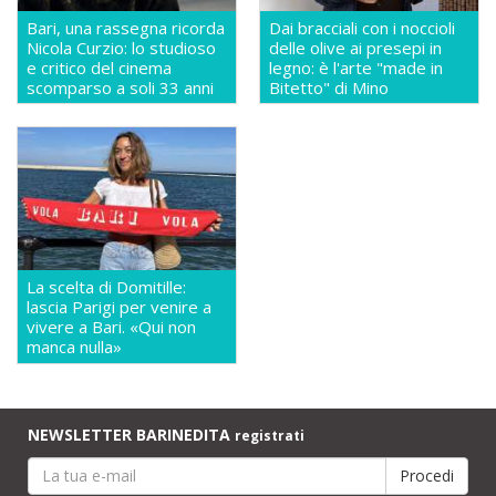
Bari, una rassegna ricorda
Dai bracciali con i noccioli
Nicola Curzio: lo studioso
delle olive ai presepi in
e critico del cinema
legno: è l'arte "made in
scomparso a soli 33 anni
Bitetto" di Mino
La scelta di Domitille:
lascia Parigi per venire a
vivere a Bari. «Qui non
manca nulla»
NEWSLETTER BARINEDITA
registrati