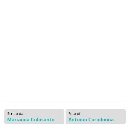
Scritto da
Foto di
Marianna Colasanto
Antonio Caradonna