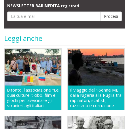
NEWSLETTER BARINEDITA
registrati
Leggi anche
Bitonto, l'associazione "Le
Il viaggio del 16enne MB:
quai culturel": cibo, film e
dalla Nigeria alla Puglia tra
giochi per avvicinare gli
rapinatori, scafisti,
stranieri agli italiani
razzismo e corruzione