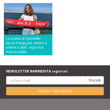
La scelta di Domitille:
lascia Parigi per venire a
vivere a Bari. «Qui non
manca nulla»
NEWSLETTER BARINEDITA
registrati
Il nostro video inedito