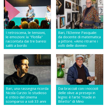
I retroscena, le tensioni,
Bari, l'83enne Pasquale:
le emozioni: la "Flotilla"
da docente di matematica
raccontata dai tre baresi
a pittore. «Amo ritrarre i
saliti a bordo
volti delle donne»
Bari, una rassegna ricorda
Dai bracciali con i noccioli
Nicola Curzio: lo studioso
delle olive ai presepi in
e critico del cinema
legno: è l'arte "made in
scomparso a soli 33 anni
Bitetto" di Mino