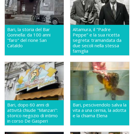
Bari, la storia del Bar
Altamura, il "Padre
Gonnella: da 100 anni
Peppe" e la sua ricetta
"faro" del rione San
segreta: tramandata da
Cataldo
due secoli nella stessa
famiglia
Bari, dopo 60 anni di
Bari, pescivendolo salva la
attività chiude "Manzari":
vita a una cernia, la adotta
storico negozio di intimo
e la chiama Elena
in corso De Gasperi