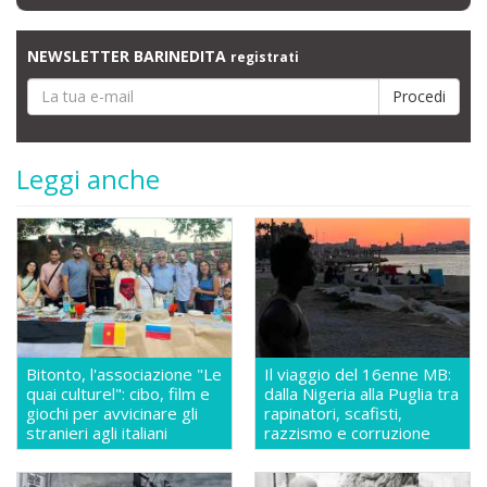
NEWSLETTER BARINEDITA
registrati
Leggi anche
Bitonto, l'associazione "Le
Il viaggio del 16enne MB:
quai culturel": cibo, film e
dalla Nigeria alla Puglia tra
giochi per avvicinare gli
rapinatori, scafisti,
stranieri agli italiani
razzismo e corruzione