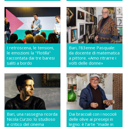
I retroscena, le tensioni,
Bari, l'83enne Pasquale:
le emozioni: la "Flotilla"
da docente di matematica
raccontata dai tre baresi
a pittore. «Amo ritrarre i
saliti a bordo
volti delle donne»
Bari, una rassegna ricorda
Dai bracciali con i noccioli
Nicola Curzio: lo studioso
delle olive ai presepi in
e critico del cinema
legno: è l'arte "made in