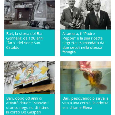
Bari, la storia del Bar
Altamura, il "Padre
Gonnella: da 100 anni
Peppe" e la sua ricetta
"faro" del rione San
segreta: tramandata da
Cataldo
due secoli nella stessa
famiglia
Bari, dopo 60 anni di
Bari, pescivendolo salva la
attività chiude "Manzari":
vita a una cernia, la adotta
storico negozio di intimo
e la chiama Elena
in corso De Gasperi