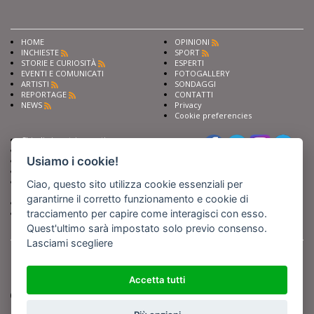
HOME
OPINIONI
INCHIESTE
SPORT
STORIE E CURIOSITÀ
ESPERTI
EVENTI E COMUNICATI
FOTOGALLERY
ARTISTI
SONDAGGI
REPORTAGE
CONTATTI
NEWS
Privacy
Cookie preferencies
Chiedi ai nostri esperti
Seguici su
Scrivi alla redazione
Usiamo i cookie!
Fai pubblicità con noi
Sostieni Barinedita
Iscriviti al nostro corso di
Ciao, questo sito utilizza cookie essenziali per
giornalismo
garantirne il corretto funzionamento e cookie di
Compra i nostri libri
tracciamento per capire come interagisci con esso.
Entra in Barinedita Map
Quest'ultimo sarà impostato solo previo consenso.
Lasciami scegliere
BARIREPORT s.a.s.
, Partita IVA 07355350724
Powered by
Netboom
Copyright BARIREPORT s.a.s. All rights reserved - Tutte le fotografie recanti il
logo di Barinedita sono state commissionate da BARIREPORT s.a.s. che ne
Accetta tutti
detiene i Diritti d'Autore e sono state prodotte nell'anno 2012 e seguenti
(tranne che non vi sia uno specifico anno di scatto riportato)