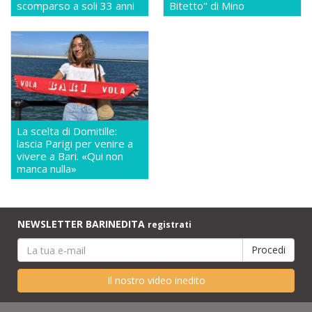
scomparso a soli 33 anni
Bitetto" di Mino
La scelta di Domitille:
lascia Parigi per venire a
vivere a Bari. «Qui non
manca nulla»
NEWSLETTER BARINEDITA
registrati
Il nostro video inedito