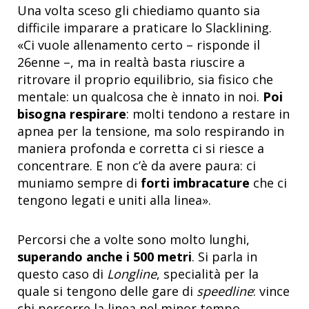
Una volta sceso gli chiediamo quanto sia
difficile imparare a praticare lo Slacklining.
«Ci vuole allenamento certo – risponde il
26enne –, ma in realtà basta riuscire a
ritrovare il proprio equilibrio, sia fisico che
mentale: un qualcosa che è innato in noi.
Poi
bisogna respirare
: molti tendono a restare in
apnea per la tensione, ma solo respirando in
maniera profonda e corretta ci si riesce a
concentrare. E non c’è da avere paura: ci
muniamo sempre di
forti imbracature
che ci
tengono legati e uniti alla linea».
Percorsi che a volte sono molto lunghi,
superando anche i 500 metri
. Si parla in
questo caso di
Longline
, specialità per la
quale si tengono delle gare di
speedline
: vince
chi percorre la linea nel minor tempo