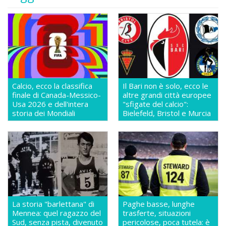
Calcio, ecco la classifica
Il Bari non è solo, ecco le
finale di Canada-Messico-
altre grandi città europee
Usa 2026 e dell'intera
"sfigate del calcio":
storia dei Mondiali
Bielefeld, Bristol e Murcia
La storia "barlettana" di
Paghe basse, lunghe
Mennea: quel ragazzo del
trasferte, situazioni
Sud, senza pista, divenuto
pericolose, poca tutela: è