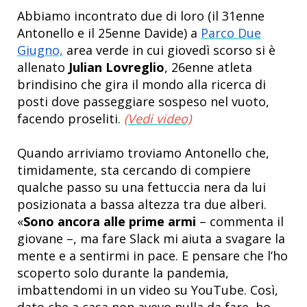
Abbiamo incontrato due di loro (il 31enne
Antonello e il 25enne Davide) a
Parco Due
Giugno,
area verde in cui giovedì scorso si è
allenato
Julian Lovreglio
, 26enne atleta
brindisino che gira il mondo alla ricerca di
posti dove passeggiare sospeso nel vuoto,
facendo proseliti.
(Vedi video)
Quando arriviamo troviamo Antonello che,
timidamente, sta cercando di compiere
qualche passo su una fettuccia nera da lui
posizionata a bassa altezza tra due alberi.
«
Sono ancora alle prime armi
– commenta il
giovane –, ma fare Slack mi aiuta a svagare la
mente e a sentirmi in pace. E pensare che l’ho
scoperto solo durante la pandemia,
imbattendomi in un video su YouTube. Così,
dato che a casa non avevo nulla da fare, ho