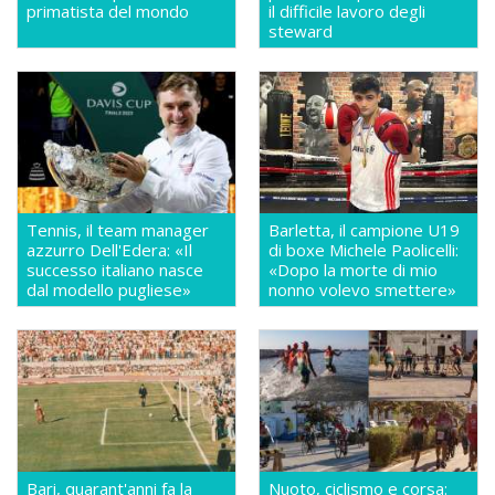
primatista del mondo
il difficile lavoro degli
steward
Tennis, il team manager
Barletta, il campione U19
azzurro Dell'Edera: «Il
di boxe Michele Paolicelli:
successo italiano nasce
«Dopo la morte di mio
dal modello pugliese»
nonno volevo smettere»
Bari, quarant'anni fa la
Nuoto, ciclismo e corsa: