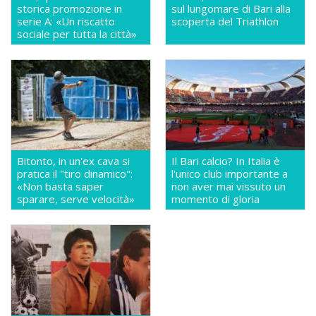
storica promozione in
sul lungomare di Bari alla
serie A: «Un riscatto
scoperta del Triathlon
sociale per tutta la città»
Bitonto, in un'ex cava si
Il Bari calcio? In Italia è
pratica il "tiro dinamico":
l'unico club importante a
«Non basta saper
non aver mai vissuto un
sparare, serve velocità»
momento di gloria