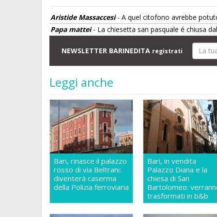
Aristide Massaccesi
- A quel citofono avrebbe potut
Papa mattei
- La chiesetta san pasquale é chiusa dall
NEWSLETTER BARINEDITA
registrati
Leggi anche
Bari, rinasce il palazzo
Bari, in vendita
rosso di via Beltrani:
Palazzo Diana e la
diventerà caserma
chiesa di San
della Polizia ferroviaria
Bartolomeo: verrann
trasformati in b&b