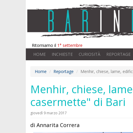
Ritorniamo il
1° settembre
HOME
INCHIESTE
CURIOSITÀ
REPORTAGE
Home
Reportage
Menhir, chiese, lame, edific
Menhir, chiese, lame, 
casermette" di Bari
giovedì 9 marzo 2017
di Annarita Correra