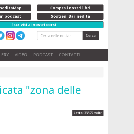
rineditaMap
Compra i nostri libri
 in podcast
Sostieni Barinedita
Iscriviti ai nostri corsi
Cerca
LERY
VIDEO
PODCAST
CONTATTI
ticata "zona delle
Letto:
33379 volte