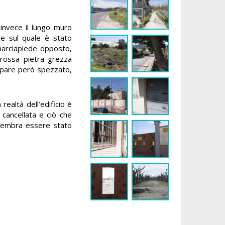
o invece il lungo muro
le sul quale è stato
 marciapiede opposto,
grossa pietra grezza
pare però spezzato,
n realtà dell’edificio è
 cancellata e ciò che
a sembra essere stato