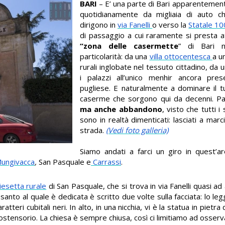
BARI
– E’ una parte di Bari apparentemen
quotidianamente da migliaia di auto 
dirigono in
via Fanelli
o verso la
Statale 10
di passaggio a cui raramente si presta 
“zona delle casermette
” di Bari 
particolarità: da una
villa ottocentesca
a u
rurali inglobate nel tessuto cittadino, da
i palazzi all’unico menhir ancora pre
pugliese. E naturalmente a dominare il t
caserme che sorgono qui da decenni. Par
ma anche abbandono
, visto che tutti i 
sono in realtà dimenticati: lasciati a mar
strada.
(Vedi foto galleria)
Siamo andati a farci un giro in quest’ar
ungivacca
,
San Pasquale e
Carrassi
.
iesetta rurale
di San Pasquale, che si trova in via Fanelli quasi ad
 santo al quale è dedicata è scritto due volte sulla facciata: lo l
atteri cubitali neri. In alto, in una nicchia, vi è la statua in pietra
’ostensorio. La chiesa è sempre chiusa, così ci limitiamo ad osserva