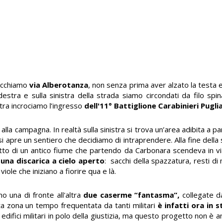
bocchiamo
via Alberotanza
, non senza prima aver alzato la testa 
 destra e sulla sinistra della strada siamo circondati da filo spi
istra incrociamo l’ingresso
dell'11° Battiglione Carabinieri Pugli
lla campagna. In realtà sulla sinistra si trova un’area adibita a 
si apre un sentiero che decidiamo di intraprendere. Alla fine della 
letto di un antico fiume che partendo da Carbonara scendeva in via
una discarica a cielo aperto
: sacchi della spazzatura, resti di mo
le che iniziano a fiorire qua e là.
 una di fronte all'altra
due caserme “fantasma”,
collegate 
a zona un tempo frequentata da tanti militari
è infatti ora in
edifici militari in polo della giustizia, ma questo progetto non è 