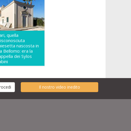
ari, quella
isconosciuta
hiesetta nascosta in
ia Bellomo: era la
appella dei Sylos
abini
Il nostro video inedito