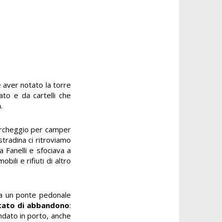
e aver notato la torre
nato e da cartelli che
a
.
parcheggio per camper
stradina ci ritroviamo
 Fanelli e sfociava a
bili e rifiuti di altro
da un ponte pedonale
 stato di abbandono
:
andato in porto, anche