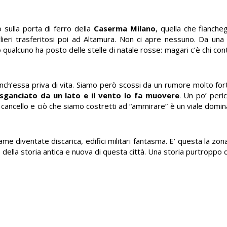
sulla porta di ferro della
Caserma Milano
, quella che fianche
ieri trasferitosi poi ad Altamura. Non ci apre nessuno. Da una
qualcuno ha posto delle stelle di natale rosse: magari c’è chi cont
anch’essa priva di vita. Siamo però scossi da un rumore molto for
sganciato da un lato e il vento lo fa muovere
. Un po’ peric
cancello e ciò che siamo costretti ad “ammirare” è un viale domina
ame diventate discarica, edifici militari fantasma. E’ questa la zo
della storia antica e nuova di questa città. Una storia purtroppo 