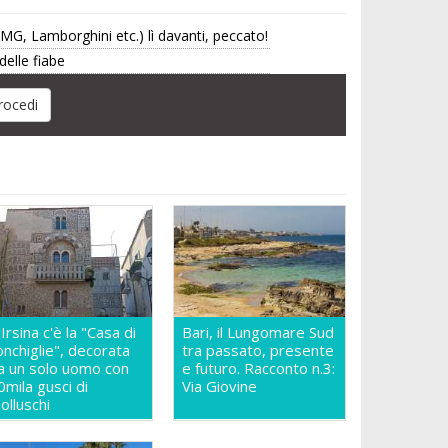
G, Lamborghini etc.) lì davanti, peccato!
delle fiabe
 Irsina c'è la "Casa di
Bari, il Lungomare Sud
onchiglie", decorata
tra passato, presente
a un solo uomo con
e futuro. Racconto n.3:
0mila gusci di
Via Giovine
olluschi