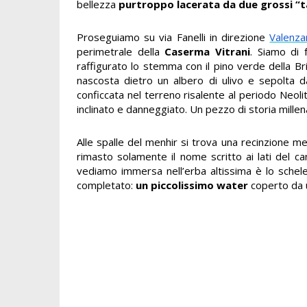
bellezza
purtroppo lacerata da due grossi “ta
Proseguiamo su via Fanelli in direzione
Valenza
perimetrale della
Caserma Vitrani
. Siamo di 
raffigurato lo stemma con il pino verde della B
nascosta dietro un albero di ulivo e sepolta da
conficcata nel terreno risalente al periodo Neoli
inclinato e danneggiato. Un pezzo di storia millena
Alle spalle del menhir si trova una recinzione me
rimasto solamente il nome scritto ai lati del can
vediamo immersa nell’erba altissima è lo schele
completato:
un piccolissimo water
coperto da u