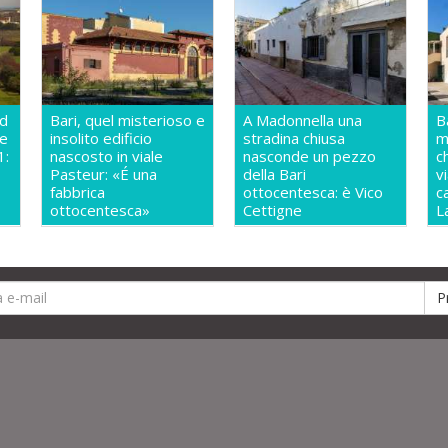
ud
Bari, quel misterioso e
A Madonnella una
B
te
insolito edificio
stradina chiusa
m
1:
nascosto in viale
nasconde un pezzo
c
Pasteur: «É una
della Bari
v
fabbrica
ottocentesca: è Vico
c
ottocentesca»
Cettigne
L