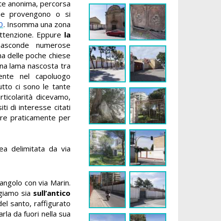
te anonima, percorsa
che provengono o si
0
. Insomma una zona
attenzione. Eppure
la
nasconde numerose
na delle poche chiese
 una lama nascosta tra
sente nel capoluogo
utto ci sono le tante
ticolarità dicevamo,
siti di interesse citati
cire praticamente per
ea delimitata da via
 angolo con via Marin.
eggiamo sia
sull’antico
 del santo, raffigurato
rla da fuori nella sua