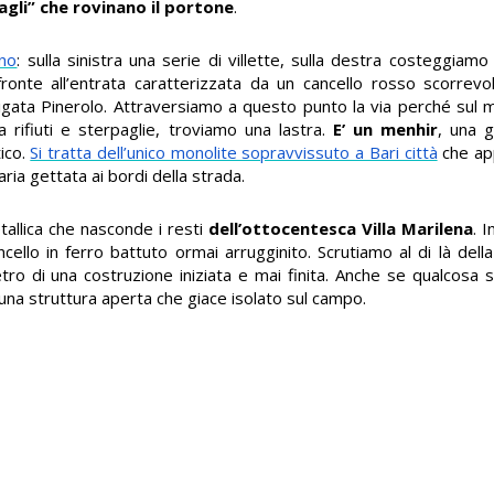
gli” che rovinano il portone
.
no
: sulla sinistra una serie di villette, sulla destra costeggiam
fronte all’entrata caratterizzata da un cancello rosso scorrevo
rigata Pinerolo. Attraversiamo a questo punto la via perché sul
 rifiuti e sterpaglie, troviamo una lastra.
E’ un menhir
, una 
tico.
Si tratta dell’unico monolite sopravvissuto a Bari città
che ap
ria gettata ai bordi della strada.
tallica che nasconde i resti
dell’ottocentesca Villa Marilena
. I
cello in ferro battuto ormai arrugginito. Scrutiamo al di là della
tro di una costruzione iniziata e mai finita. Anche se qualcos
na struttura aperta che giace isolato sul campo.