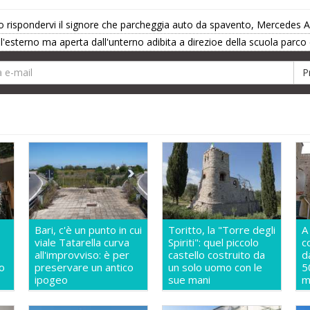
o rispondervi il signore che parcheggia auto da spavento, Mercedes AM
'esterno ma aperta dall'unterno adibita a direzioe della scuola parco 
Bari, c'è un punto in cui
Toritto, la "Torre degli
A
viale Tatarella curva
Spiriti": quel piccolo
c
all'improvviso: è per
castello costruito da
d
o
preservare un antico
un solo uomo con le
5
ipogeo
sue mani
m