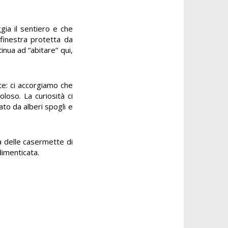
ggia il sentiero e che
 finestra protetta da
inua ad “abitare” qui,
te: ci accorgiamo che
oloso. La curiosità ci
to da alberi spogli e
na delle casermette di
dimenticata.