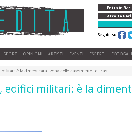
Entra in Ba
Ascolta Bari
Seguici su
SPORT
OPINIONI
ARTISTI
EVENTI
ESPERTI
FOTOGAL
i militari: è la dimenticata "zona delle casermette" di Bari
edifici militari: è la dimen