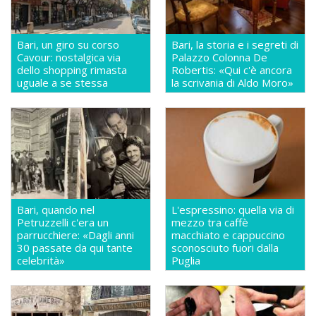
Bari, un giro su corso
Bari, la storia e i segreti di
Cavour: nostalgica via
Palazzo Colonna De
dello shopping rimasta
Robertis: «Qui c'è ancora
uguale a se stessa
la scrivania di Aldo Moro»
Bari, quando nel
L'espressino: quella via di
Petruzzelli c'era un
mezzo tra caffè
parrucchiere: «Dagli anni
macchiato e cappuccino
30 passate da qui tante
sconosciuto fuori dalla
celebrità»
Puglia