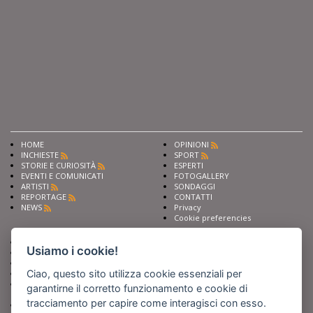
HOME
OPINIONI
INCHIESTE
SPORT
STORIE E CURIOSITÀ
ESPERTI
EVENTI E COMUNICATI
FOTOGALLERY
ARTISTI
SONDAGGI
REPORTAGE
CONTATTI
NEWS
Privacy
Cookie preferencies
Chiedi ai nostri esperti
Seguici su
Usiamo i cookie!
Scrivi alla redazione
Fai pubblicità con noi
Ciao, questo sito utilizza cookie essenziali per
Sostieni Barinedita
Iscriviti al nostro corso di
garantirne il corretto funzionamento e cookie di
giornalismo
tracciamento per capire come interagisci con esso.
Compra i nostri libri