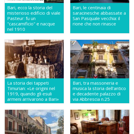
Bari, ecco la storia del
Bari, le centinaia di
misterioso edificio di viale
saracinesche abbassate a
Pasteur: fu un
San Pasquale vecchia: il
"cascamificio" e nacque
rione che non rinasce
nel 1910
La storia dei tappeti
Bari, tra massoneria e
Timurian: «Le origini nel
musica la storia dell'antico
1919, quando gli esuli
e decadente palazzo di
armeni arrivarono a Bari»
via Abbrescia n.25