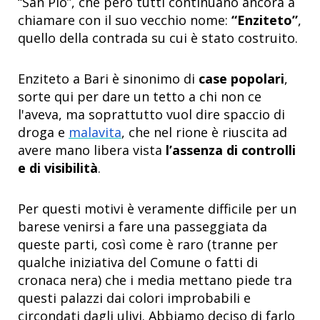
“San Pio”, che però tutti continuano ancora a
chiamare con il suo vecchio nome:
“Enziteto”
,
quello della contrada su cui è stato costruito.
Enziteto a Bari è sinonimo di
case popolari
,
sorte qui per dare un tetto a chi non ce
l'aveva, ma soprattutto vuol dire spaccio di
droga e
malavita
, che nel rione è riuscita ad
avere mano libera vista
l’assenza di controlli
e di visibilità
.
Per questi motivi è veramente difficile per un
barese venirsi a fare una passeggiata da
queste parti, così come è raro (tranne per
qualche iniziativa del Comune o fatti di
cronaca nera) che i media mettano piede tra
questi palazzi dai colori improbabili e
circondati dagli ulivi. Abbiamo deciso di farlo