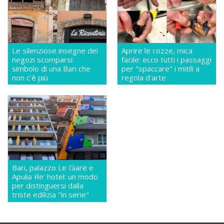
Le silenziose insegne dei
Aprire le cozze, mica
negozi scomparsi:
facile: ecco tutti i passaggi
simbolo di una Bari che
per "spaccare" i mitili a
non c'è più
regola d'arte
Bari, palazzo Le Giare e
Apulia Re' hotel: un modo
per distinguersi dalla
triste edilizia "in serie"