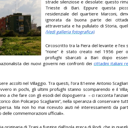
strade silenziose e desolate: questo rima
Trieste di Bari. Eppure questa picc
residenziale del quartiere Marconi, dim
ignorata da buona parte dei cittadi
attraversata e ha pullulato di Storia, que
(Vedi galleria fotografica)
.
Circoscritto tra la Fiera del levante e l’ex s
“rione” è stato creato nel 1956 per os
profughi sbarcati a Bari dopo essere 
azionalista dei nuovi governi nei confronti dei
cittadini italiani 
sere accolti nel Villaggio. Tra questi, l’ora 81enne Antonio Scagliar
vero in pochi, gli ultimi profughi stanno scomparendo e il Vill
anno a che fare con gli esodi del dopoguerra – ci racconta l’anzia
to storico don Policarpo Scagliarini”, nella speranza di conservare t
ersa. Ma non ho mai ricevuto aiuti né interessamenti da parte d
 o delle commemorazioni ufficiali».
ia originaria di Trani a fuggire dall’isola greca di Rodi, che in quegl