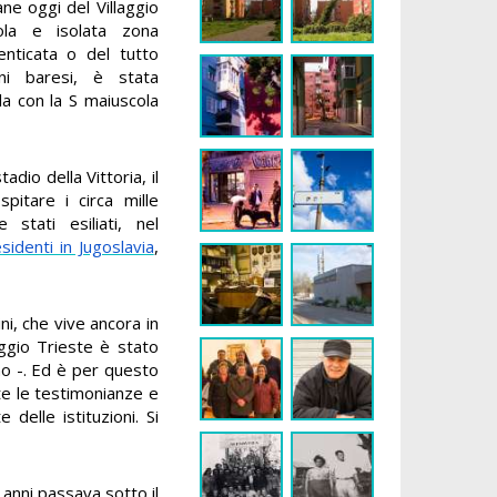
ne oggi del Villaggio
ola e isolata zona
enticata o del tutto
ni baresi, è stata
lla con la S maiuscola
tadio della Vittoria, il
pitare i circa mille
stati esiliati, nel
residenti in Jugoslavia
,
ini, che vive ancora in
aggio Trieste è stato
no -. Ed è per questo
utte le testimonianze e
elle istituzioni. Si
i anni passava sotto il