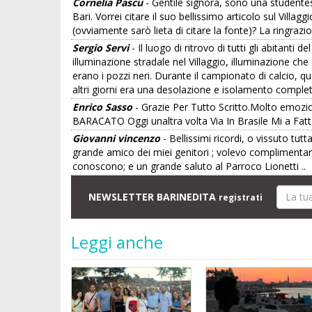
Cornelia Pascu
- Gentile signora, sono una studentess
Bari. Vorrei citare il suo bellissimo articolo sul Villa
(ovviamente sarò lieta di citare la fonte)? La ringrazio
Sergio Servi
- Il luogo di ritrovo di tutti gli abitanti
illuminazione stradale nel Villaggio, illuminazione che 
erano i pozzi neri. Durante il campionato di calcio, quan
altri giorni era una desolazione e isolamento comple
Enrico Sasso
- Grazie Per Tutto Scritto.Molto emozi
BARACATO Oggi unaltra volta Via In Brasile Mi a Fatto 
Giovanni vincenzo
- Bellissimi ricordi, o vissuto tut
grande amico dei miei genitori ; volevo complimentar
conoscono; e un grande saluto al Parroco Lionetti ..
NEWSLETTER BARINEDITA
registrati
Leggi anche