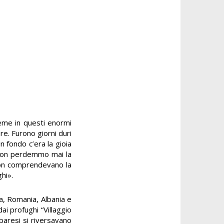
ieme in questi enormi
re. Furono giorni duri
n fondo c’era la gioia
 non perdemmo mai la
é non comprendevano la
hi».
ia, Romania, Albania e
dai profughi “Villaggio
 baresi si riversavano