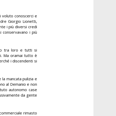
i voluto conoscerci e
adre Giorgio Lionetti,
e i più diversi credi
si conservavano i più
 tra loro e tutti si
li. Ma oramai tutto è
rché i discendenti si
e la mancata pulizia e
gono al Demanio e non
tituto autonomo case
abusivamente da gente
io commerciale rimasto