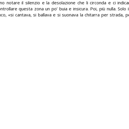
no notare il silenzio e la desolazione che li circonda e ci indi
rollare questa zona un po’ buia e insicura. Poi, più nulla. Solo i
o, «si cantava, si ballava e si suonava la chitarra per strada, pe