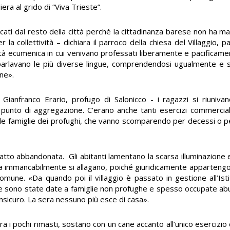
iera al grido di “Viva Trieste”.
cati dal resto della città perché la cittadinanza barese non ha ma
a collettività – dichiara il parroco della chiesa del Villaggio, p
tà ecumenica in cui venivano professati liberamente e pacificament
 parlavano le più diverse lingue, comprendendosi ugualmente e 
one».
anfranco Erario, profugo di Salonicco - i ragazzi si riunivano
e punto di aggregazione. C’erano anche tanti esercizi commercia
 le famiglie dei profughi, che vanno scomparendo per decessi o pe
fatto abbandonata. Gli abitanti lamentano la scarsa illuminazione 
ia immancabilmente si allagano, poiché giuridicamente apparten
omune. «Da quando poi il villaggio è passato in gestione all’Is
ase sono state date a famiglie non profughe e spesso occupate 
sicuro. La sera nessuno più esce di casa».
tra i pochi rimasti, sostano con un cane accanto all’unico eserciz