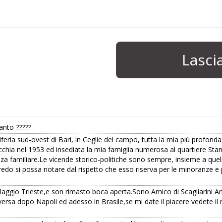
Lasc
ranto ?????
feria sud-ovest di Bari, in Ceglie del campo, tutta la mia più profon
ecchia nel 1953 ed insediata la mia famiglia numerosa al quartiere Stan
nza familiare.Le vicende storico-politiche sono sempre, insieme a que
credo si possa notare dal rispetto che esso riserva per le minoranze e pe
Villaggio Trieste,e son rimasto boca aperta.Sono Amico di Scagliarini A
versa dopo Napoli ed adesso in Brasile,se mi date il piacere vedete il