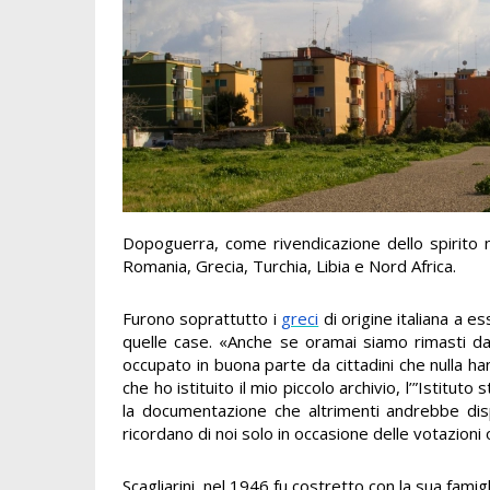
Dopoguerra, come rivendicazione dello spirito n
Romania, Grecia, Turchia, Libia e Nord Africa.
Furono soprattutto i
greci
di origine italiana a es
quelle case. «Anche se oramai siamo rimasti dav
occupato in buona parte da cittadini che nulla h
che ho istituito il mio piccolo archivio, l’”Istitu
la documentazione che altrimenti andrebbe disp
ricordano di noi solo in occasione delle votazioni
Scagliarini, nel 1946 fu costretto con la sua famigl