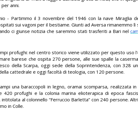
a per anni.
nio - Partimmo il 3 novembre del 1946 con la nave Miraglia de
pitati sui vagoni per il bestiame. Giunti ad Aversa rimanemmo lì s
ando ci giunse notizia che saremmo stati trasferiti a Bari nel
cam
ampi profughi: nel centro storico viene utilizzato per questo uso 
omare barese che ospita 270 persone, alle sue spalle la caserm
cesco della Scarpa, oggi sede della Soprintendenza, con 328 un
della cattedrale e oggi facoltà di teologia, con 120 persone.
ampi una baraccopoli in legno, oramai scomparsa, realizzata in v
te 420 profughi e la colonia marina elioterapica di epoca fascis
ntitolata al colonnello “Ferruccio Barletta” con 240 persone. Altr
mo in Colle.