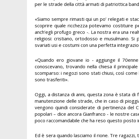
per le strade della città armati di patriottica band
«Siamo sempre rimasti qui un po’ relegati e stac
scoprire quale ricchezza potevamo costituire per l
anch’egli profugo greco -. La nostra era una real
religiosi: cristiano, ortodosso e musulmano. Si
svariati usi e costumi con una perfetta integrazi
«Quando ero giovane io - aggiunge il 70enne Gi
conoscevano, trovando nella chiesa il principal
scomparso: i negozi sono stati chiusi, così come
sono trasferiti».
Oggi, a distanza di anni, questa zona è stata di 
manutenzione delle strade, che in caso di piogg
vengono quindi considerate di pertinenza del C
popolari – dice ancora Gianfranco - le nostre c
poco raccomandabile che ha reso questo posto in
Ed è sera quando lasciamo il rione. Tre ragazzi, 