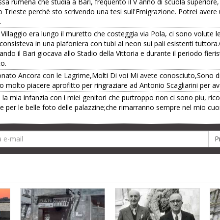
a rumena che studia a Bari, frequento il V anno di scuola superiore, s
ggio Trieste perchè sto scrivendo una tesi sull'Emigrazione. Potrei avere
.
 del Villaggio era lungo il muretto che costeggia via Pola, ci sono volute
consisteva in una plafoniera con tubi al neon sui pali esistenti tuttora.
do il Bari giocava allo Stadio della Vittoria e durante il periodo fieristi
to.
onato Ancora con le Lagrime,Molti Di voi Mi avete conosciuto,Sono di
molto piacere aprofitto per ringraziare ad Antonio Scagliarini per aver 
ta la mia infanzia con i miei genitori che purtroppo non ci sono piu, ri
e per le belle foto delle palazzine;che rimarranno sempre nel mio cuo