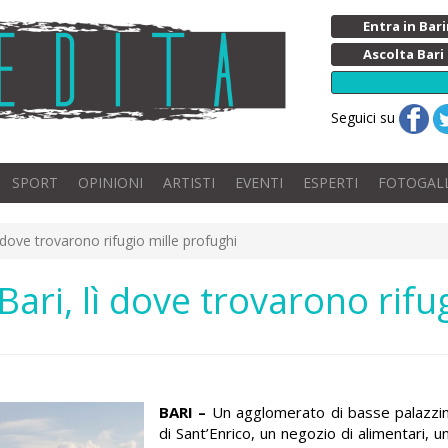
Entra in Ba
Ascolta Bari
Seguici su
SPORT
OPINIONI
ARTISTI
EVENTI
ESPERTI
FOTOGAL
 lì dove trovarono rifugio mille profughi
i Bari, lì dove trovarono rif
BARI –
Un agglomerato di basse palazzine
di Sant’Enrico, un negozio di alimentari, 