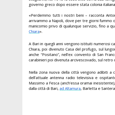
governo greco dopo essere stata colonia italian
«Perdemmo tutti i nostri beni – racconta Anto
arrivammo a Napoli, dove per tre giorni fummo os
manicomio privo di qualunque servizio, fino a qu
Chiara
».
A Bari in quegli anni vengono istituiti numerosi c
Chiara, poi divenuto Casa del profugo, sul lung
anche “Positano”, nell'ex convento di San Fran
carabinieri poi divenuta arcivescovado, sul retro 
Nella zona nuova della città vengono adibiti a c
dell’attuale antenna radio televisiva e ospitan
Massimo a Fesca (anch’essa oramai inesistente), i
dalla città di Bari,
ad Altamura
, Barletta e Santera