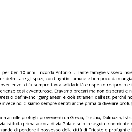
er ben 10 anni – ricorda Antonio -. Tante famiglie vissero ins
per delimitare gli spazi, con bagni in comune e ben poco da mangia
provenienze, ci fu sempre tanta solidarietà e rispetto reciproco e i
sperienze così avventurose. Eravamo precari ma non disperati e
aresi ci definivano “giargianesi” e cioè stranieri dell’est, perch
e invece noi ci siamo sempre sentiti anche prima di divenire profug
ina ai mille profughi provenienti da Grecia, Turchia, Dalmazia, Istr
 via istituita prima ancora di via Pola e solo in seguito rinominate 
chiando di perdere il possesso della città di Trieste e profughi e