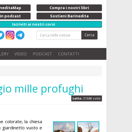
rineditaMap
Compra i nostri libri
 in podcast
Sostieni Barinedita
Iscriviti ai nostri corsi
Cerca
LERY
VIDEO
PODCAST
CONTATTI
ugio mille profughi
Letto:
31648 volte
 colorate, la chiesa
un giardinetto vuoto e