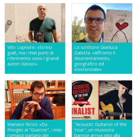
Vito Lopriore: «Scrivo
Lo scrittore Gianluca
gialli, ma i miei punti di
Galotta: «Affronto il
riferimento sono i grandi
disorientamento,
autori classici»
geografico ed
esistenziale»
Mariano Rizzo: «Da
"Acoustic Guitarist of the
Finoglio al "Guercio", i miei
Year", un musicista
romanzi parlano dei
barese arriva sino alla