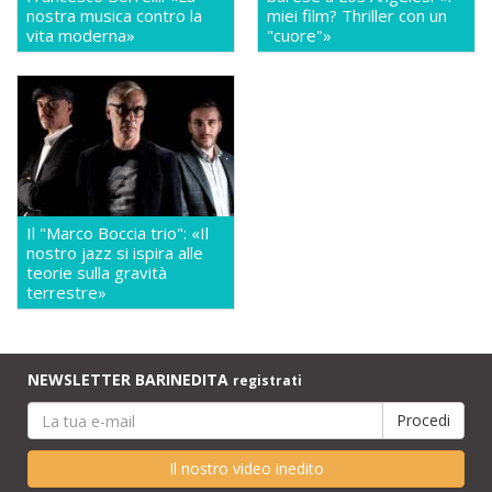
nostra musica contro la
miei film? Thriller con un
vita moderna»
"cuore"»
Il "Marco Boccia trio": «Il
nostro jazz si ispira alle
teorie sulla gravità
terrestre»
NEWSLETTER BARINEDITA
registrati
Il nostro video inedito