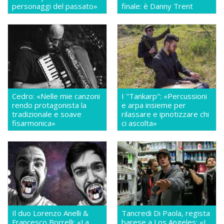
personaggi del passato»
finale: è Danny Trent
Cedro: «Nelle mie canzoni
I "Tankarp": «Percussioni
rendo protagonista la
e arpa insieme per
tradizionale e soave
rilassare e ipnotizzare chi
fisarmonica»
ci ascolta»
Il duo Lorenzo Anelli &
Tancredi Di Paola, regista
Francesco Borrelli: «La
barese a Los Angeles: «I