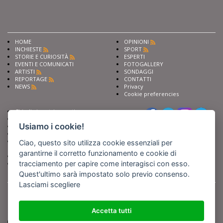
HOME
OPINIONI
INCHIESTE
SPORT
STORIE E CURIOSITÀ
ESPERTI
EVENTI E COMUNICATI
FOTOGALLERY
ARTISTI
SONDAGGI
REPORTAGE
CONTATTI
NEWS
Privacy
Cookie preferencies
Chiedi ai nostri esperti
Seguici su
Scrivi alla redazione
Usiamo i cookie!
Fai pubblicità con noi
Sostieni Barinedita
Iscriviti al nostro corso di
Ciao, questo sito utilizza cookie essenziali per
giornalismo
garantirne il corretto funzionamento e cookie di
Compra i nostri libri
tracciamento per capire come interagisci con esso.
Entra in Barinedita Map
Quest'ultimo sarà impostato solo previo consenso.
Lasciami scegliere
BARIREPORT s.a.s.
, Partita IVA 07355350724
Powered by
Netboom
Copyright BARIREPORT s.a.s. All rights reserved - Tutte le fotografie recanti il
logo di Barinedita sono state commissionate da BARIREPORT s.a.s. che ne
Accetta tutti
detiene i Diritti d'Autore e sono state prodotte nell'anno 2012 e seguenti
(tranne che non vi sia uno specifico anno di scatto riportato)