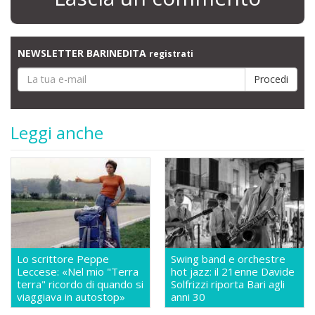
NEWSLETTER BARINEDITA
registrati
Leggi anche
Lo scrittore Peppe
Swing band e orchestre
Leccese: «Nel mio "Terra
hot jazz: il 21enne Davide
terra" ricordo di quando si
Solfrizzi riporta Bari agli
viaggiava in autostop»
anni 30