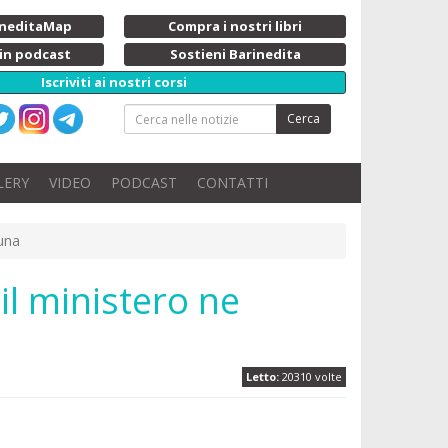
rineditaMap
Compra i nostri libri
 in podcast
Sostieni Barinedita
Iscriviti ai nostri corsi
Cerca
LERY
VIDEO
PODCAST
CONTATTI
 una
 il ministero ne
Letto:
20310 volte