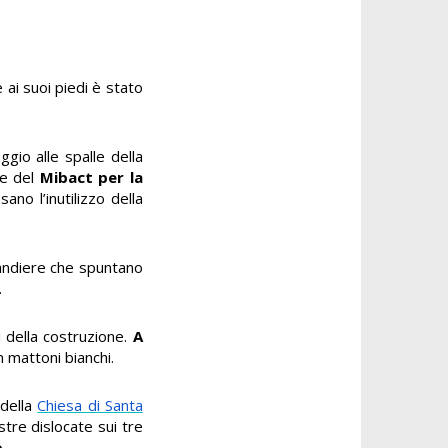
e ai suoi piedi è stato
gio alle spalle della
le del
Mibact per la
ano l’inutilizzo della
 bandiere che spuntano
.
ti della costruzione.
A
 mattoni bianchi.
 della
Chiesa di Santa
stre dislocate sui tre
o
.