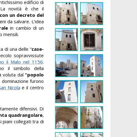
tichissimo edificio di
La novità è che il
con un decreto del
beni da salvare. L’idea
rale
in cambio di un
 mensili.
a di una delle “
case-
I secolo sopravvissute
mo il Malo nel 1156
.
no il simbolo della
à voluta dal
“popolo
ro dominazione furono
San Nicola
e il centro
ttamente difensivi. Di
anta quadrangolare
,
piani collegati tra di