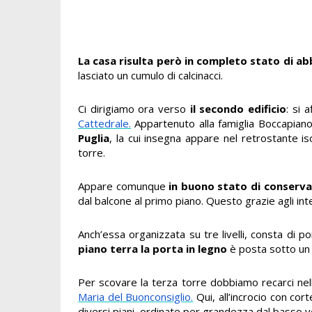
La casa risulta però in completo stato di 
lasciato un cumulo di calcinacci.
Ci dirigiamo ora verso
il secondo edificio
: si 
Cattedrale.
Appartenuto alla famiglia Boccapian
Puglia
, la cui insegna appare nel retrostante is
torre.
Appare comunque
in buono stato di conserva
dal balcone al primo piano. Questo grazie agli inte
Anch’essa organizzata su tre livelli, consta di por
piano terra la porta in legno
è posta sotto un 
Per scovare la terza torre dobbiamo recarci nel
Maria del Buonconsiglio.
Qui, all’incrocio con cor
diversi piani, ordinate per grandezza dal basso v