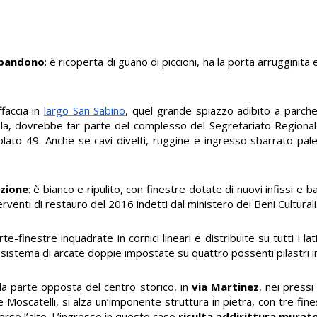
abbandono
: è ricoperta di guano di piccioni, ha la porta arrugginita 
affaccia in
largo San Sabino
, quel grande spiazzo adibito a parcheg
ola, dovrebbe far parte del complesso del Segretariato Regiona
olato 49. Anche se cavi divelti, ruggine e ingresso sbarrato pales
zione
: è bianco e ripulito, con finestre dotate di nuovi infissi e
rventi di restauro del 2016 indetti dal ministero dei Beni Culturali
te-finestre inquadrate in cornici lineari e distribuite su tutti i la
sistema di arcate doppie impostate su quattro possenti pilastri in
la parte opposta del centro storico, in
via Martinez
, nei pressi
te Moscatelli, si alza un’imponente struttura in pietra, con tre fine
erso l’alto. L’ingresso in questo caso
risulta addirittura murat