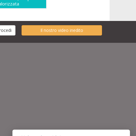
alorizzata
Il nostro video inedito