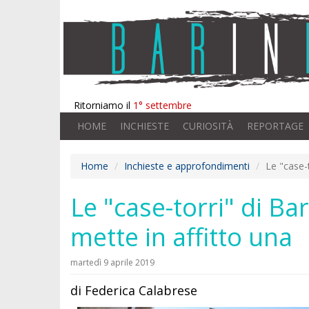
Ritorniamo il
1° settembre
HOME
INCHIESTE
CURIOSITÀ
REPORTAGE
Home
Inchieste e approfondimenti
Le "case-t
Le "case-torri" di Bar
mette in affitto una
martedì 9 aprile 2019
di Federica Calabrese