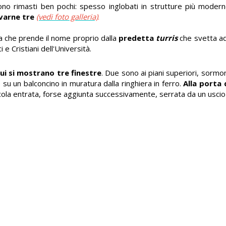
sono rimasti ben pochi: spesso inglobati in strutture più modern
ovarne tre
(vedi foto galleria)
.
via che prende il nome proprio dalla
predetta
turris
che svetta a
i e Cristiani dell'Università.
cui si mostrano tre finestre
. Due sono ai piani superiori, sormon
su un balconcino in muratura dalla ringhiera in ferro.
Alla porta 
iccola entrata, forse aggiunta successivamente, serrata da un uscio