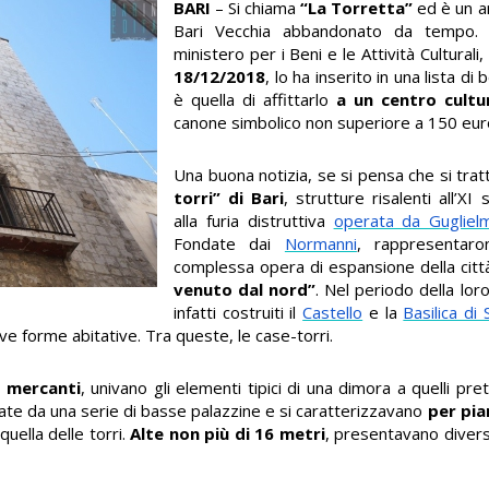
BARI
– Si chiama
“La Torretta”
ed è un an
Bari Vecchia abbandonato da tempo. 
ministero per i Beni e le Attività Culturali,
18/12/2018
, lo ha inserito in una lista di 
è quella di affittarlo
a un centro cultu
canone simbolico non superiore a 150 euro
Una buona notizia, se si pensa che si tratt
torri” di Bari
, strutture risalenti all’X
alla furia distruttiva
operata da Gugliel
Fondate dai
Normanni
, rappresentaro
complessa opera di espansione della citt
venuto dal nord”
. Nel periodo della lo
infatti costruiti il
Castello
e la
Basilica di 
ove forme abitative. Tra queste, le case-torri.
hi mercanti
, univano gli elementi tipici di una dimora a quelli pre
ndate da una serie di basse palazzine e si caratterizzavano
per pi
uella delle torri.
Alte non più di 16 metri
, presentavano diversi 