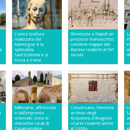
L'unica scultura
Rinvenuto a Napoli un
L
realizzata dal
prezioso manoscritto:
P
Mantegna: è la
contiene mappe del
i
a
splendida
Barese risalenti al XVI
a
Sant'Eufemia e si
secolo
d
trova a Irsina
Millenarie, affrescate
Conversano, l'enorme
L
0
e dall'impronta
archivio degli
S
orientale: sono le
Acquaviva d'Aragona:
a
chiesette rurali di
«Carte risalenti anche
c
»
Casamassima
al 1300»
a