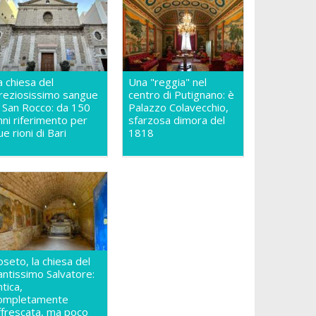
a chiesa del
Una "reggia" nel
reziosissimo sangue
centro di Putignano: è
n San Rocco: da 150
Palazzo Colavecchio,
nni riferimento per
sfarzosa dimora del
ue rioni di Bari
1818
oseto, la chiesa del
antissimo Salvatore:
ntica,
ompletamente
ffrescata, ma poco