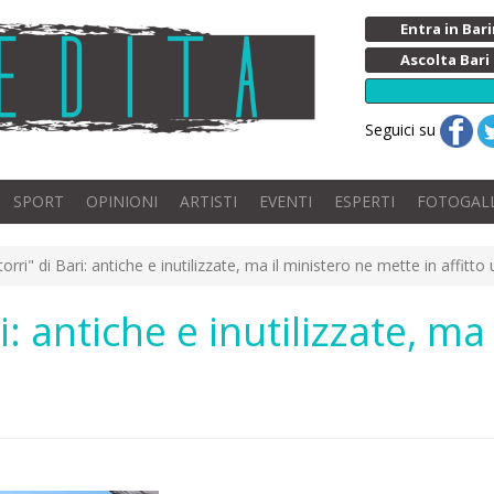
Entra in Ba
Ascolta Bari
Seguici su
SPORT
OPINIONI
ARTISTI
EVENTI
ESPERTI
FOTOGAL
orri" di Bari: antiche e inutilizzate, ma il ministero ne mette in affitto
i: antiche e inutilizzate, ma