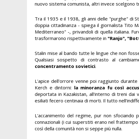
nuovo sistema comunista, altri invece scelgono tra 
Tra il 1935 e il 1938, gli anni delle "purghe" di St
doppia cittadinanza - spiega il giornalista Tito 
Mediterraneo" -, privandoli di quella italiana. 
trasformarono rispettivamente in
"Ranjo", "Bot
Stalin mise al bando tutte le lingue che non fosse
Qualsiasi sospetto di contrasto al cambia
concentramento sovietici
.
L'apice dell'orrore venne poi raggiunto durante
Kerch e dintorni:
la minoranza fu così accu
deportata in Kazakistan, all'interno di treni dai
esiliati fecero centinaia di morti. Il tutto nell'indif
L'accanimento del regime, pur non sfociando p
connazionali (i cui superstiti erano nel frattempo
così della comunità non si seppe più nulla.