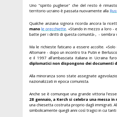
Uno "spirito pugliese" che del resto è rimasto 
territorio ucraino è passata nuovamente alla
Rus
Qualche anziana signora ricorda ancora la ricet
mano
le orecchiette
. «Stando in mezzo a loro - 
batte per i diritti di questa comunità-, - sembra
Ma le richieste faticano a essere accolte. «Solo 
Altomare - dopo un incontro tra Putin e Berluscon
e il 1997 all'ambasciata italiana in Ucraina fu
diplomatici non dispongono dei documenti d
Alla minoranza sono state assegnate agevolazioni
nazionalizzati in epoca comunista.
Anche se è comunque una grande vittoria l’essere 
28 gennaio,
a Kerch si celebra una messa in
una chiesetta costruita proprio dagli immigrati. Al
simbolicamente quegli anni così tragici in cui tanti