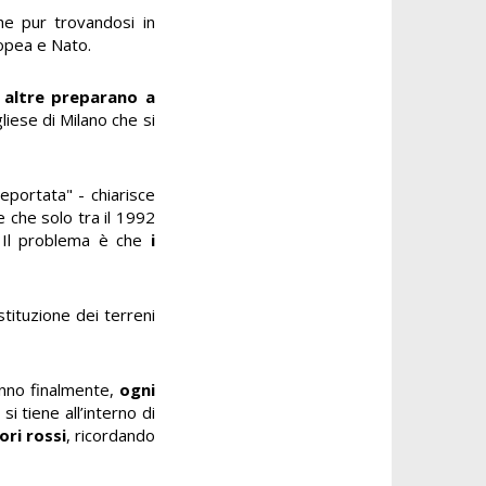
che pur trovandosi in
opea e Nato.
,
altre preparano a
iese di Milano che si
eportata" - chiarisce
e che solo tra il 1992
s. Il problema è che
i
tituzione dei terreni
 anno finalmente,
ogni
i tiene all’interno di
ori rossi
, ricordando