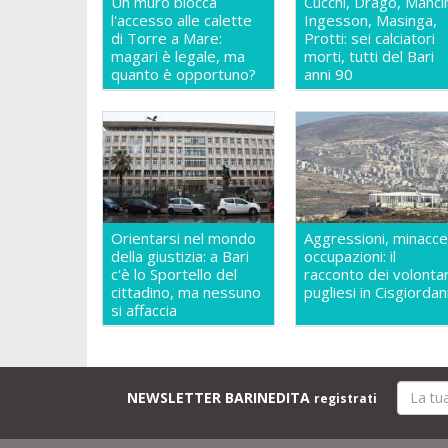
Un muro blocca
Cucchi, Drago, Mancin
l'accesso alle calette
Ingesson, Masinga,
di Torre a Mare:
Protti: sei calciatori
magari è legale, ma
morti, tutti del Bari
quanto è opportuno?
anni 90
Orientarsi nel mondo
Aggressioni, minacce
della giustizia: a Bari
occupazioni: il
c'è lo Sportello del
racconto dei volontar
cittadino, ma nessuno
pugliesi in Cisgiordan
si affaccia
NEWSLETTER BARINEDITA
registrati