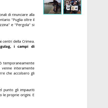
nali di rinunciare alla
ario "Puglia oltre il
zzina" e "Pergola" si
i centri della Crimea.
gulag, i campi di
upò temporaneamente
2 venne interamente
erre che accolsero gli
l punto gli impauriti
 le proprie origini. E