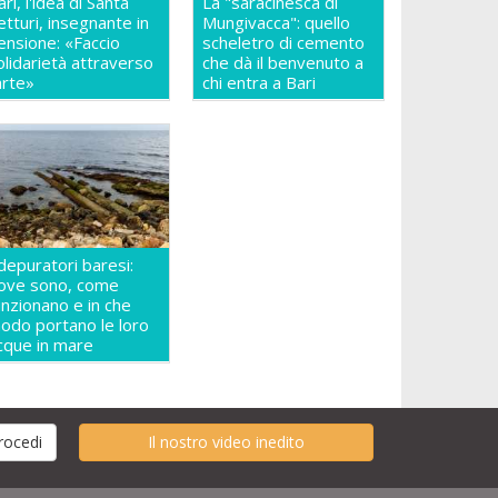
ari, l'idea di Santa
La "saracinesca di
etturi, insegnante in
Mungivacca": quello
ensione: «Faccio
scheletro di cemento
olidarietà attraverso
che dà il benvenuto a
'arte»
chi entra a Bari
 depuratori baresi:
ove sono, come
unzionano e in che
odo portano le loro
cque in mare
Il nostro video inedito