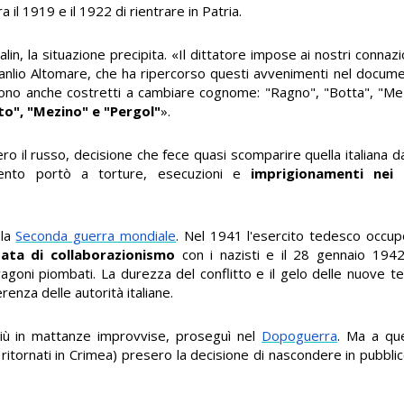
il 1919 e il 1922 di rientrare in Patria.
alin, la situazione precipita. «Il dittatore impose ai nostri connazio
Manlio Altomare, che ha ripercorso questi avvenimenti nel document
Furono anche costretti a cambiare cognome: "Ragno", "Botta", "Me
to", "Mezino" e "Pergol"
».
ro il russo, decisione che fece quasi scomparire quella italiana da
mento portò a torture, esecuzioni e
imprigionamenti nei 
 la
Seconda guerra mondiale
. Nel 1941 l'esercito tedesco occ
sata di collaborazionismo
con i nazisti e il 28 gennaio 194
 vagoni piombati. La durezza del conflitto e il gelo delle nuove t
ferenza delle autorità italiane.
iù in mattanze improvvise, proseguì nel
Dopoguerra
. Ma a que
 ritornati in Crimea) presero la decisione di nascondere in pubblico