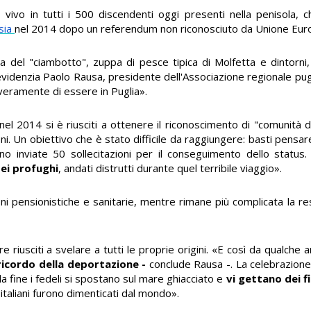
vivo in tutti i 500 discendenti oggi presenti nella penisola, 
sia
nel 2014 dopo un referendum non riconosciuto da Unione Eur
ta del "ciambotto", zuppa di pesce tipica di Molfetta e dintorni
evidenzia Paolo Rausa, presidente dell'Associazione regionale pugl
 veramente di essere in Puglia».
nel 2014 si è riusciti a ottenere il riconoscimento di "comunità d
i. Un obiettivo che è stato difficile da raggiungere: basti pensar
rono inviate 50 sollecitazioni per il conseguimento dello statu
ei profughi
, andati distrutti durante quel terribile viaggio».
 pensionistiche e sanitarie, mentre rimane più complicata la res
riusciti a svelare a tutti le proprie origini. «E così da qualche
 ricordo della deportazione -
conclude Rausa -. La celebrazione s
la fine i fedeli si spostano sul mare ghiacciato e
vi gettano dei fi
 italiani furono dimenticati dal mondo».