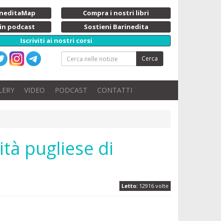
rineditaMap
Compra i nostri libri
 in podcast
Sostieni Barinedita
Iscriviti ai nostri corsi
Cerca
LERY
VIDEO
PODCAST
CONTATTI
ità pugliese di
Letto:
12916 volte