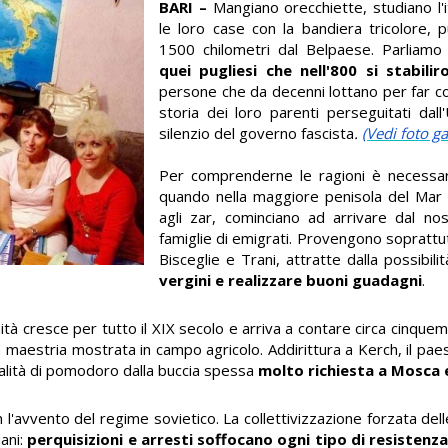
BARI –
Mangiano orecchiette, studiano l
le loro case con la bandiera tricolore, 
1500 chilometri dal Belpaese. Parliamo
quei pugliesi che nell'800 si stabili
persone che da decenni lottano per far c
storia dei loro parenti perseguitati dall
silenzio del governo fascista
.
(Vedi foto ga
Per comprenderne le ragioni è necessar
quando nella maggiore penisola del Mar 
agli zar, cominciano ad arrivare dal n
famiglie di emigrati. Provengono sopratt
Bisceglie e Trani, attratte dalla possibili
vergini e realizzare buoni guadagni
.
nità cresce per tutto il XIX secolo e arriva a contare circa cinqu
la maestria mostrata in campo agricolo. Addirittura a Kerch, il pa
ualità di pomodoro dalla buccia spessa
molto richiesta a Mosca 
l'avvento del regime sovietico. La collettivizzazione forzata d
iani:
perquisizioni e arresti soffocano ogni tipo di resistenz