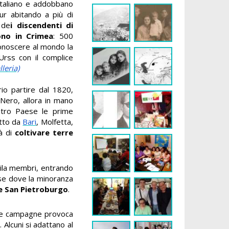
'italiano e addobbano
pur abitando a più di
 de
i discendenti di
rono in Crimea
: 500
onoscere al mondo la
'Urss con il complice
lleria)
io partire dal 1820,
Nero, allora in mano
ostro Paese le prime
utto da
Bari
, Molfetta,
tà di
coltivare terre
emila membri, entrando
ese dove la minoranza
e San Pietroburgo
.
elle campagne provoca
a
. Alcuni si adattano al