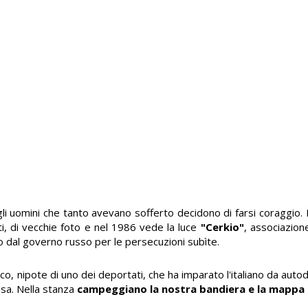
uegli uomini che tanto avevano sofferto decidono di farsi coraggio. 
nti, di vecchie foto e nel 1986 vede la luce
"Cerkio"
, associazion
nto dal governo russo per le persecuzioni subìte.
, nipote di uno dei deportati, che ha imparato l'italiano da autod
casa. Nella stanza
campeggiano la nostra bandiera e la mappa d