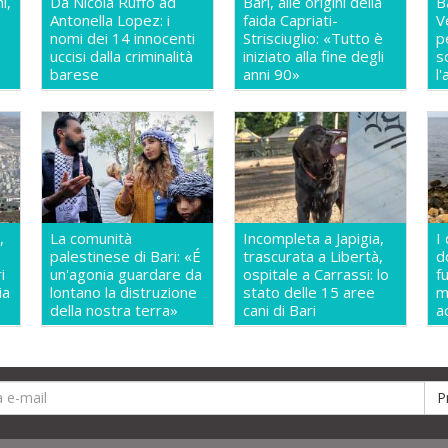
i,
Da Nicola Ruffo ad
Bari, alle origini della
B
Antonella Lopez: i
faida Capriati-
V
nomi dei 14 innocenti
Strisciuglio: «Tutto è
p
uccisi dalla criminalità
iniziato alla fine degli
s
barese
anni 90»
l
,
La comunità
Incompleta a Japigia,
I
palestinese di Bari: «É
trascurata a Libertà,
d
i
un'agonia guardare da
ospitale a Carrassi: lo
f
ia
lontano la distruzione
stato delle 15 aree
m
della nostra terra»
cani di Bari
a