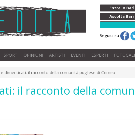
Entra in Ba
Ascolta Bari
Seguici su
SPORT
OPINIONI
ARTISTI
EVENTI
ESPERTI
FOTOGAL
 e dimenticati: il racconto della comunità pugliese di Crimea
ti: il racconto della comun