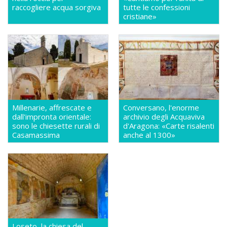
raccogliere acqua sorgiva
tutte le confessioni
cristiane»
Millenarie, affrescate e
Conversano, l'enorme
dall'impronta orientale:
archivio degli Acquaviva
sono le chiesette rurali di
d'Aragona: «Carte risalenti
Casamassima
anche al 1300»
Loseto, la chiesa del