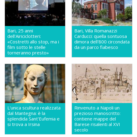
Bari, 25 anni
Bari, Villa Romanazzi
dell'Airiciclotteri:
Carducci: quella sontuosa
«Costretti allo stop, ma i
dimora dell'800 circondata
film sotto le stelle
da un parco fiabesco
torneranno presto»
L'unica scultura realizzata
Rinvenuto a Napoli un
dal Mantegna: è la
prezioso manoscritto:
splendida Sant'Eufemia e
contiene mappe del
si trova a Irsina
Barese risalenti al XVI
secolo