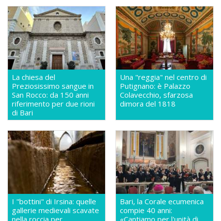
La chiesa del
Una "reggia" nel centro di
Preziosissimo sangue in
Putignano: è Palazzo
San Rocco: da 150 anni
Colavecchio, sfarzosa
riferimento per due rioni
dimora del 1818
di Bari
I "bottini" di Irsina: quelle
Bari, la Corale ecumenica
gallerie medievali scavate
compie 40 anni:
nella roccia per
«Cantiamo per l'unità di