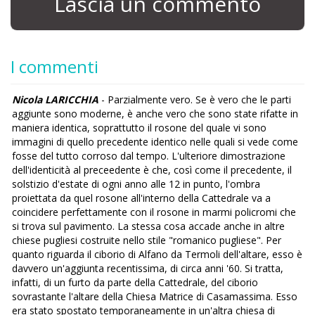
Lascia un commento
I commenti
Nicola LARICCHIA
- Parzialmente vero. Se è vero che le parti
aggiunte sono moderne, è anche vero che sono state rifatte in
maniera identica, soprattutto il rosone del quale vi sono
immagini di quello precedente identico nelle quali si vede come
fosse del tutto corroso dal tempo. L'ulteriore dimostrazione
dell'identicità al preceedente è che, così come il precedente, il
solstizio d'estate di ogni anno alle 12 in punto, l'ombra
proiettata da quel rosone all'interno della Cattedrale va a
coincidere perfettamente con il rosone in marmi policromi che
si trova sul pavimento. La stessa cosa accade anche in altre
chiese pugliesi costruite nello stile "romanico pugliese". Per
quanto riguarda il ciborio di Alfano da Termoli dell'altare, esso è
davvero un'aggiunta recentissima, di circa anni '60. Si tratta,
infatti, di un furto da parte della Cattedrale, del ciborio
sovrastante l'altare della Chiesa Matrice di Casamassima. Esso
era stato spostato temporaneamente in un'altra chiesa di