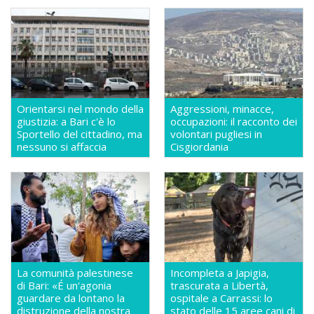
Orientarsi nel mondo della
Aggressioni, minacce,
giustizia: a Bari c'è lo
occupazioni: il racconto dei
Sportello del cittadino, ma
volontari pugliesi in
nessuno si affaccia
Cisgiordania
La comunità palestinese
Incompleta a Japigia,
di Bari: «É un'agonia
trascurata a Libertà,
guardare da lontano la
ospitale a Carrassi: lo
distruzione della nostra
stato delle 15 aree cani di