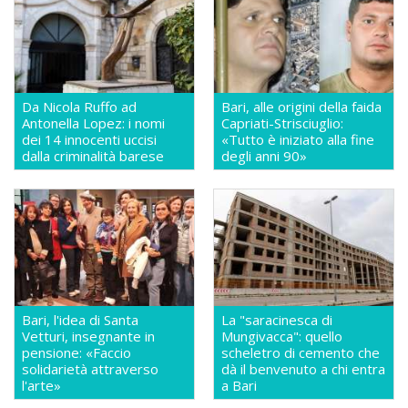
Da Nicola Ruffo ad
Bari, alle origini della faida
Antonella Lopez: i nomi
Capriati-Strisciuglio:
dei 14 innocenti uccisi
«Tutto è iniziato alla fine
dalla criminalità barese
degli anni 90»
Bari, l'idea di Santa
La "saracinesca di
Vetturi, insegnante in
Mungivacca": quello
pensione: «Faccio
scheletro di cemento che
solidarietà attraverso
dà il benvenuto a chi entra
l'arte»
a Bari