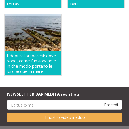
terra»
Bari
I depuratori baresi: dove
sono, come funzionano e
in che modo portano le
loro acque in mare
NEWSLETTER BARINEDITA
registrati
Il nostro video inedito