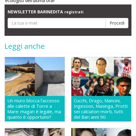
ecologisti dell'ultima ora!!
NEWSLETTER BARINEDITA
registrati
Leggi anche
Un muro blocca l'accesso
Cucchi, Drago, Mancini,
alle calette di Torre a
Ingesson, Masinga, Protti:
Mare: magari è legale, ma
sei calciatori morti, tutti
quanto è opportuno?
del Bari anni 90