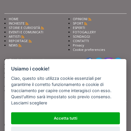
HOME
OPINIONI
INCHIESTE
SPORT
STORIE E CURIOSITÀ
ESPERTI
EVENTI E COMUNICATI
FOTOGALLERY
ARTISTI
SONDAGGI
REPORTAGE
CONTATTI
NEWS
Privacy
Cookie preferencies
Chiedi ai nostri esperti
Seguici su
Scrivi alla redazione
Usiamo i cookie!
Fai pubblicità con noi
Sostieni Barinedita
Iscriviti al nostro corso di
Ciao, questo sito utilizza cookie essenziali per
giornalismo
garantirne il corretto funzionamento e cookie di
Compra i nostri libri
tracciamento per capire come interagisci con esso.
Entra in Barinedita Map
Quest'ultimo sarà impostato solo previo consenso.
Lasciami scegliere
BARIREPORT s.a.s.
, Partita IVA 07355350724
Powered by
Netboom
Copyright BARIREPORT s.a.s. All rights reserved - Tutte le fotografie recanti il
logo di Barinedita sono state commissionate da BARIREPORT s.a.s. che ne
Accetta tutti
detiene i Diritti d'Autore e sono state prodotte nell'anno 2012 e seguenti
(tranne che non vi sia uno specifico anno di scatto riportato)