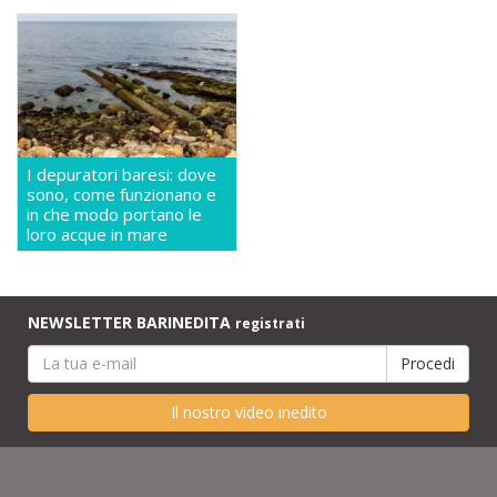
I depuratori baresi: dove
sono, come funzionano e
in che modo portano le
loro acque in mare
NEWSLETTER BARINEDITA
registrati
Il nostro video inedito