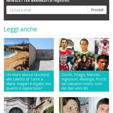
NEWSLETTER BARINEDITA
registrati
Leggi anche
Un muro blocca l'accesso
Cucchi, Drago, Mancini,
alle calette di Torre a
Ingesson, Masinga, Protti:
Mare: magari è legale, ma
sei calciatori morti, tutti
quanto è opportuno?
del Bari anni 90