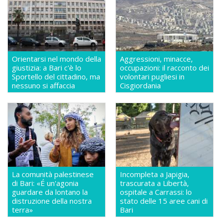
Orientarsi nel mondo della
Aggressioni, minacce,
giustizia: a Bari c'è lo
occupazioni: il racconto dei
Sportello del cittadino, ma
volontari pugliesi in
nessuno si affaccia
Cisgiordania
La comunità palestinese
Incompleta a Japigia,
di Bari: «É un'agonia
trascurata a Libertà,
guardare da lontano la
ospitale a Carrassi: lo
distruzione della nostra
stato delle 15 aree cani di
terra»
Bari