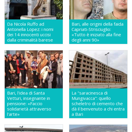
Da Nicola Ruffo ad
Bari, alle origini della faida
Antonella Lopez: i nomi
Capriati-Strisciuglio:
dei 14 innocenti uccisi
«Tutto è iniziato alla fine
dalla criminalità barese
degli anni 90»
Bari, l'idea di Santa
La "saracinesca di
Vetturi, insegnante in
Mungivacca": quello
pensione: «Faccio
scheletro di cemento che
solidarietà attraverso
dà il benvenuto a chi entra
l'arte»
a Bari