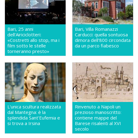
Bari, 25 anni
Bari, Villa Romanazzi
dell'Airiciclotteri:
Carducci: quella sontuosa
«Costretti allo stop, ma i
dimora dell'800 circondata
film sotto le stelle
da un parco fiabesco
torneranno presto»
L'unica scultura realizzata
Rinvenuto a Napoli un
dal Mantegna: è la
prezioso manoscritto:
splendida Sant'Eufemia e
contiene mappe del
si trova a Irsina
Barese risalenti al XVI
secolo