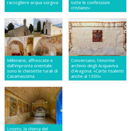
raccogliere acqua sorgiva
tutte le confessioni
cristiane»
Millenarie, affrescate e
Conversano, l'enorme
dall'impronta orientale:
archivio degli Acquaviva
sono le chiesette rurali di
d'Aragona: «Carte risalenti
Casamassima
anche al 1300»
Loseto, la chiesa del