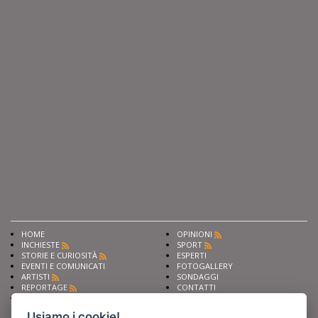
HOME
OPINIONI
INCHIESTE
SPORT
STORIE E CURIOSITÀ
ESPERTI
EVENTI E COMUNICATI
FOTOGALLERY
ARTISTI
SONDAGGI
REPORTAGE
CONTATTI
NEWS
Privacy
Cookie preferencies
Usiamo i cookie!