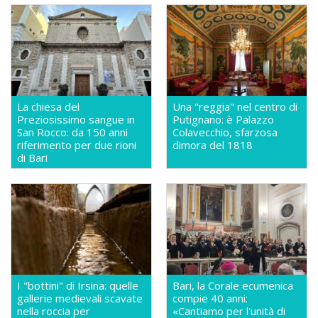
La chiesa del
Una "reggia" nel centro di
Preziosissimo sangue in
Putignano: è Palazzo
San Rocco: da 150 anni
Colavecchio, sfarzosa
riferimento per due rioni
dimora del 1818
di Bari
I "bottini" di Irsina: quelle
Bari, la Corale ecumenica
gallerie medievali scavate
compie 40 anni:
nella roccia per
«Cantiamo per l'unità di