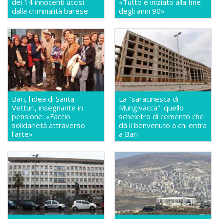
dei 14 innocenti uccisi
«Tutto è iniziato alla fine
dalla criminalità barese
degli anni 90»
Bari, l'idea di Santa
La "saracinesca di
Vetturi, insegnante in
Mungivacca": quello
pensione: «Faccio
scheletro di cemento che
solidarietà attraverso
dà il benvenuto a chi entra
l'arte»
a Bari