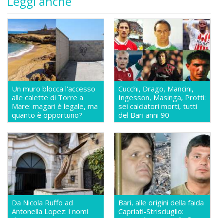
Leggi anche
Un muro blocca l'accesso
Cucchi, Drago, Mancini,
alle calette di Torre a
Ingesson, Masinga, Protti:
Mare: magari è legale, ma
sei calciatori morti, tutti
quanto è opportuno?
del Bari anni 90
Da Nicola Ruffo ad
Bari, alle origini della faida
Antonella Lopez: i nomi
Capriati-Strisciuglio: