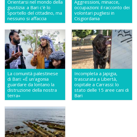
Orientarsi nel mondo della
Aggressioni, minacce,
giustizia: a Bari c'è lo
occupazioni: il racconto dei
Sportello del cittadino, ma
volontari pugliesi in
nessuno si affaccia
Cisgiordania
La comunità palestinese
Incompleta a Japigia,
di Bari: «É un'agonia
trascurata a Libertà,
guardare da lontano la
ospitale a Carrassi: lo
distruzione della nostra
stato delle 15 aree cani di
terra»
Bari