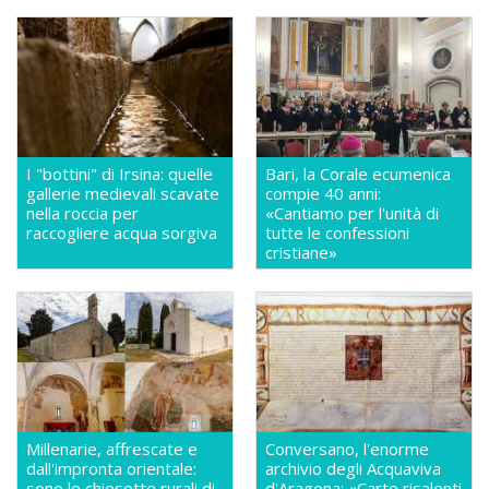
I "bottini" di Irsina: quelle
Bari, la Corale ecumenica
gallerie medievali scavate
compie 40 anni:
nella roccia per
«Cantiamo per l'unità di
raccogliere acqua sorgiva
tutte le confessioni
cristiane»
Millenarie, affrescate e
Conversano, l'enorme
dall'impronta orientale:
archivio degli Acquaviva
sono le chiesette rurali di
d'Aragona: «Carte risalenti