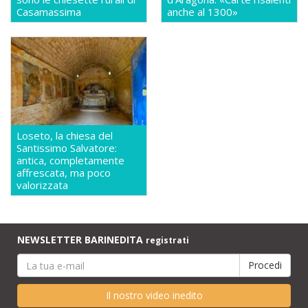
Casamassima
anche al 1300»
Loseto, la chiesa del
Santissimo Salvatore:
antica, completamente
affrescata, ma poco
valorizzata
NEWSLETTER BARINEDITA
registrati
Il nostro video inedito