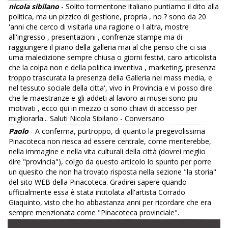
nicola sibilano
- Solito tormentone italiano puntiamo il dito alla
politica, ma un pizzico di gestione, propria , no ? sono da 20
'anni che cerco di visitarla una ragione o l altra, mostre
all'ingresso , presentazioni , confrenze stampe ma di
raggiungere il piano della galleria mai al che penso che ci sia
uma maledizione sempre chiusa o giorni festivi, caro articolista
che la colpa non e della politica inventiva , marketing, presenza
troppo trascurata la presenza della Galleria nei mass media, e
nel tessuto sociale della citta', vivo in Provincia e vi posso dire
che le maestranze e gli addeti al lavoro ai musei sono piu
motivati , ecco qui in mezzo ci sono chiavi di accesso per
migliorarla... Saluti Nicola Sibilano - Conversano
Paolo
- A conferma, purtroppo, di quanto la pregevolissima
Pinacoteca non riesca ad essere centrale, come meriterebbe,
nella immagine e nella vita culturali della città (dovrei meglio
dire "provincia"), colgo da questo articolo lo spunto per porre
un quesito che non ha trovato risposta nella sezione "la storia"
del sito WEB della Pinacoteca. Gradirei sapere quando
ufficialmente essa è stata intitolata all'artista Corrado
Giaquinto, visto che ho abbastanza anni per ricordare che era
sempre menzionata come "Pinacoteca provinciale".