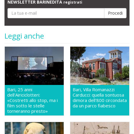
NEWSLETTER BARINEDITA
registrati
Leggi anche
Bari, 25 anni
Bari, Villa Romanazzi
dell'Airiciclotteri:
Carducci: quella sontuosa
«Costretti allo stop, ma i
dimora dell'800 circondata
film sotto le stelle
da un parco fiabesco
torneranno presto»