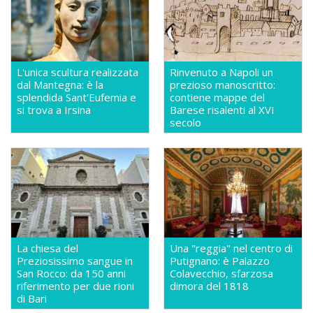
L'unica scultura realizzata
Rinvenuto a Napoli un
dal Mantegna: è la
prezioso manoscritto:
splendida Sant'Eufemia e
contiene mappe del
si trova a Irsina
Barese risalenti al XVI
secolo
La chiesa del
Una "reggia" nel centro di
Preziosissimo sangue in
Putignano: è Palazzo
San Rocco: da 150 anni
Colavecchio, sfarzosa
riferimento per due rioni
dimora del 1818
di Bari