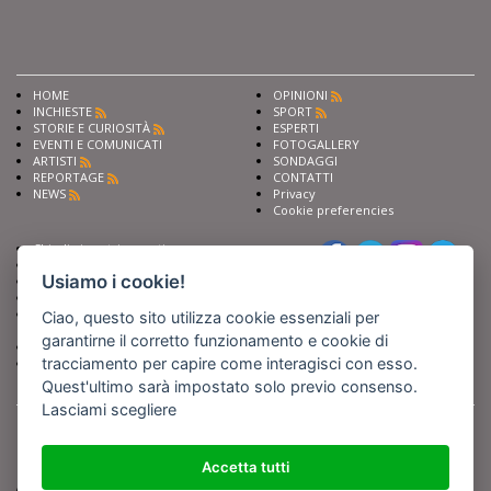
HOME
OPINIONI
INCHIESTE
SPORT
STORIE E CURIOSITÀ
ESPERTI
EVENTI E COMUNICATI
FOTOGALLERY
ARTISTI
SONDAGGI
REPORTAGE
CONTATTI
NEWS
Privacy
Cookie preferencies
Chiedi ai nostri esperti
Seguici su
Scrivi alla redazione
Usiamo i cookie!
Fai pubblicità con noi
Sostieni Barinedita
Iscriviti al nostro corso di
Ciao, questo sito utilizza cookie essenziali per
giornalismo
garantirne il corretto funzionamento e cookie di
Compra i nostri libri
tracciamento per capire come interagisci con esso.
Entra in Barinedita Map
Quest'ultimo sarà impostato solo previo consenso.
Lasciami scegliere
BARIREPORT s.a.s.
, Partita IVA 07355350724
Powered by
Netboom
Copyright BARIREPORT s.a.s. All rights reserved - Tutte le fotografie recanti il
logo di Barinedita sono state commissionate da BARIREPORT s.a.s. che ne
Accetta tutti
detiene i Diritti d'Autore e sono state prodotte nell'anno 2012 e seguenti
(tranne che non vi sia uno specifico anno di scatto riportato)