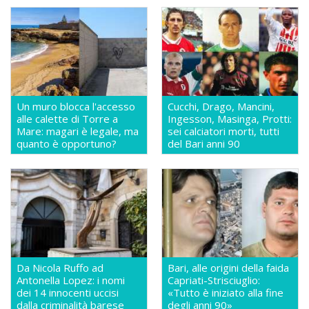
Un muro blocca l'accesso
Cucchi, Drago, Mancini,
alle calette di Torre a
Ingesson, Masinga, Protti:
Mare: magari è legale, ma
sei calciatori morti, tutti
quanto è opportuno?
del Bari anni 90
Da Nicola Ruffo ad
Bari, alle origini della faida
Antonella Lopez: i nomi
Capriati-Strisciuglio:
dei 14 innocenti uccisi
«Tutto è iniziato alla fine
dalla criminalità barese
degli anni 90»