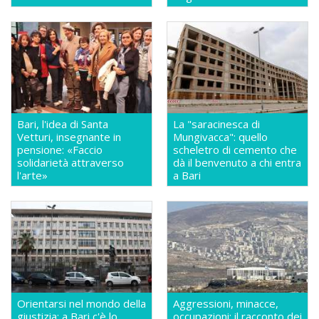
Bari, l'idea di Santa
La "saracinesca di
Vetturi, insegnante in
Mungivacca": quello
pensione: «Faccio
scheletro di cemento che
solidarietà attraverso
dà il benvenuto a chi entra
l'arte»
a Bari
Orientarsi nel mondo della
Aggressioni, minacce,
giustizia: a Bari c'è lo
occupazioni: il racconto dei