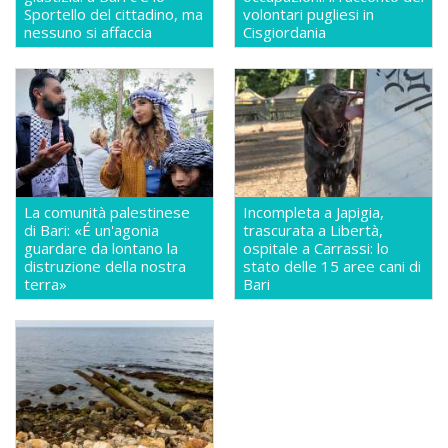
Sportello del cittadino, ma
volontari pugliesi in
nessuno si affaccia
Cisgiordania
La comunità palestinese
Incompleta a Japigia,
di Bari: «É un'agonia
trascurata a Libertà,
guardare da lontano la
ospitale a Carrassi: lo
distruzione della nostra
stato delle 15 aree cani di
terra»
Bari