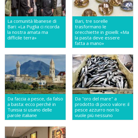
La comunità libanese di
Bari, tre sorelle
Bari: «La Puglia ci ricorda
trasformano le
la nostra amata ma
orecchiette in gioielli: «Ma
difficile terra»
la pasta deve essere
fatta a mano»
Da faccia a pesce, da falso
Da "oro del mare" a
a basta: ecco perché in
prodotto di poco valore: il
Tunisia si usano delle
pesce azzurro non lo
parole italiane
vuole più nessuno