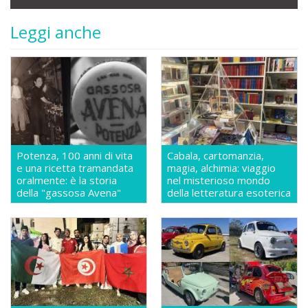
Leggi anche
Potenza, 100 anni di vita
Cabala, cartomanzia,
e una ricetta tramandata
magia, alchimia: viaggio
oralmente: è la storia
nel misterioso mondo
della "gassosa Avena"
della letteratura esoterica