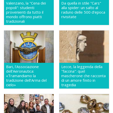
Valenzano, la "Cena dei
Da quella in stile "Cars"
popoli": studenti
alla spider: un salto al
provenienti da tutto il
raduno delle 500 d'epoca
mondo offrono piatti
rivisitate
tradizionali
Bari, l'Associazione
Lecce, la leggenda della
dell'Aeronautica:
"faccina": quel
«Tramandiamo la
mascherone che racconta
tradizione dell'Arma del
di un amore finito in
cielo»
tragedia