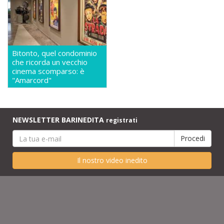
Bitonto, quel condominio
che ricorda un vecchio
cinema scomparso: è
"Amarcord"
NEWSLETTER BARINEDITA
registrati
Il nostro video inedito