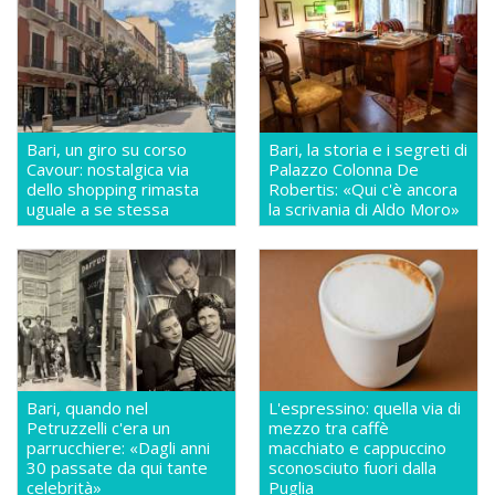
Bari, un giro su corso
Bari, la storia e i segreti di
Cavour: nostalgica via
Palazzo Colonna De
dello shopping rimasta
Robertis: «Qui c'è ancora
uguale a se stessa
la scrivania di Aldo Moro»
Bari, quando nel
L'espressino: quella via di
Petruzzelli c'era un
mezzo tra caffè
parrucchiere: «Dagli anni
macchiato e cappuccino
30 passate da qui tante
sconosciuto fuori dalla
celebrità»
Puglia