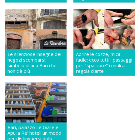
Le silenziose insegne dei
Aprire le cozze, mica
negozi scomparsi:
facile: ecco tutti i passaggi
simbolo di una Bari che
per "spaccare" i mitili a
non c'è più
regola d'arte
Bari, palazzo Le Giare e
Apulia Re' hotel: un modo
per distinguersi dalla