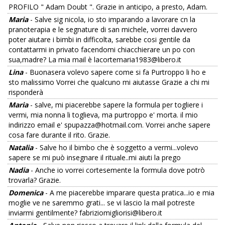
PROFILO " Adam Doubt ". Grazie in anticipo, a presto, Adam.
Maria
- Salve sig nicola, io sto imparando a lavorare cn la
pranoterapia e le segnature di san michele, vorrei davvero
poter aiutare i bimbi in difficolta, sarebbe cosi gentile da
contattarmi in privato facendomi chiacchierare un po con
sua,madre? La mia mail è lacortemaria1983@libero.it
Lina
- Buonasera volevo sapere come si fa Purtroppo li ho e
sto malissimo Vorrei che qualcuno mi aiutasse Grazie a chi mi
risponderà
Maria
- salve, mi piacerebbe sapere la formula per togliere i
vermi, mia nonna li toglieva, ma purtroppo e' morta. il mio
indirizzo email e' spupazza@hotmail.com. Vorrei anche sapere
cosa fare durante il rito. Grazie.
Natalia
- Salve ho il bimbo che è soggetto a vermi...volevo
sapere se mi può insegnare il rituale..mi aiuti la prego
Nadia
- Anche io vorrei cortesemente la formula dove potrò
trovarla? Grazie.
Domenica
- A me piacerebbe imparare questa pratica...io e mia
moglie ve ne saremmo grati... se vi lascio la mail potreste
inviarmi gentilmente? fabriziomigliorisi@libero.it