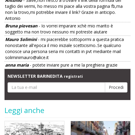
Antonio
- Salve,non riesco a trovare il link della formula del
taglio dei vermi, ho messo mi piace alla vostra pagina fb,ma
non la trovo,mi potrebbe inviare il link? Grazie in anticipo.
Antonio
Bruna piovesan
- Io vorrei imparare xchè mio marito è
soggetto ma non trovo nessuno mi potreste aiutare
Mauro Solimini
- mi piacerebbe sottopormi a questa pratica
nonostante all'epoca il mio iniziale scetticismo..Se qualcuno
conosce una persona seria mi contatti in pvt mediante mail
soliminimauro@alice.it
anna maria
- potete inviare pure a me la preghiera grazie
NEWSLETTER BARINEDITA
registrati
Leggi anche