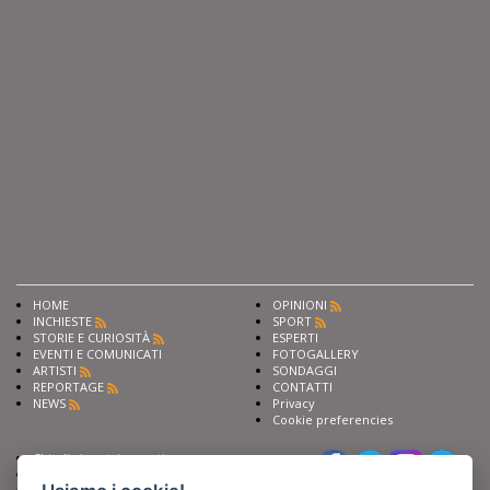
HOME
OPINIONI
INCHIESTE
SPORT
STORIE E CURIOSITÀ
ESPERTI
EVENTI E COMUNICATI
FOTOGALLERY
ARTISTI
SONDAGGI
REPORTAGE
CONTATTI
NEWS
Privacy
Cookie preferencies
Chiedi ai nostri esperti
Seguici su
Scrivi alla redazione