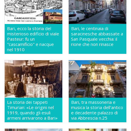
Bari, ecco la storia del
Bari, le centinaia di
misterioso edificio di viale
saracinesche abbassate a
Pasteur: fu un
San Pasquale vecchia: il
"cascamificio" e nacque
rione che non rinasce
nel 1910
La storia dei tappeti
Bari, tra massoneria e
Timurian: «Le origini nel
musica la storia dell'antico
1919, quando gli esuli
e decadente palazzo di
armeni arrivarono a Bari»
via Abbrescia n.25