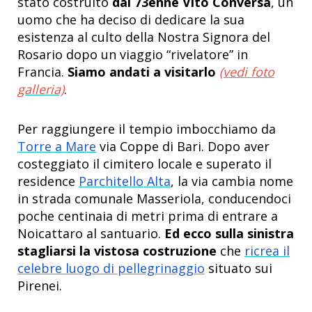
stato costruito
dal 73enne Vito Conversa
, un
uomo che ha deciso di dedicare la sua
esistenza al culto della Nostra Signora del
Rosario dopo un viaggio “rivelatore” in
Francia.
Siamo andati a visitarlo
(vedi foto
galleria)
.
Per raggiungere il tempio imbocchiamo da
Torre a Mare
via Coppe di Bari. Dopo aver
costeggiato il cimitero locale e superato il
residence
Parchitello Alta
, la via cambia nome
in strada comunale Masseriola, conducendoci
poche centinaia di metri prima di entrare a
Noicattaro al santuario.
Ed ecco sulla sinistra
stagliarsi la vistosa costruzione
che
ricrea il
celebre luogo di pellegrinaggio
situato sui
Pirenei.