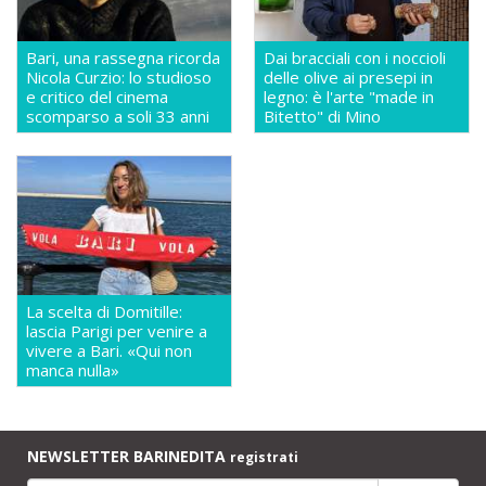
Bari, una rassegna ricorda
Dai bracciali con i noccioli
Nicola Curzio: lo studioso
delle olive ai presepi in
e critico del cinema
legno: è l'arte "made in
scomparso a soli 33 anni
Bitetto" di Mino
La scelta di Domitille:
lascia Parigi per venire a
vivere a Bari. «Qui non
manca nulla»
NEWSLETTER BARINEDITA
registrati