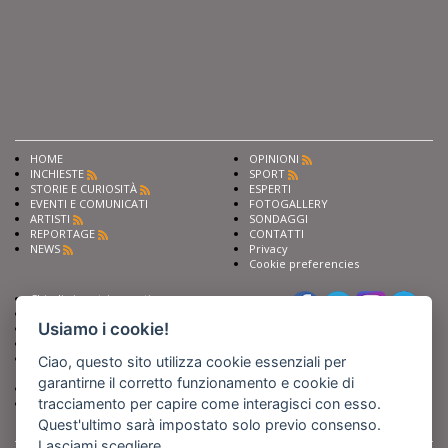
HOME
OPINIONI
INCHIESTE
SPORT
STORIE E CURIOSITÀ
ESPERTI
EVENTI E COMUNICATI
FOTOGALLERY
ARTISTI
SONDAGGI
REPORTAGE
CONTATTI
NEWS
Privacy
Cookie preferencies
Chiedi ai nostri esperti
Seguici su
Scrivi alla redazione
Usiamo i cookie!
Fai pubblicità con noi
Sostieni Barinedita
Iscriviti al nostro corso di
Ciao, questo sito utilizza cookie essenziali per
giornalismo
garantirne il corretto funzionamento e cookie di
Compra i nostri libri
tracciamento per capire come interagisci con esso.
Entra in Barinedita Map
Quest'ultimo sarà impostato solo previo consenso.
Lasciami scegliere