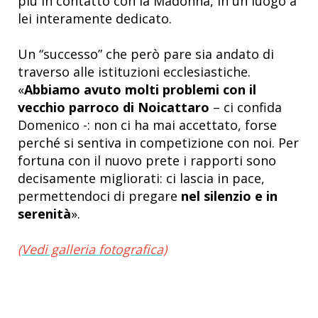
più in contatto con la Madonna, in un luogo a
lei interamente dedicato.
Un “successo” che però pare sia andato di
traverso alle istituzioni ecclesiastiche.
«
Abbiamo avuto molti problemi con il
vecchio parroco di Noicattaro
– ci confida
Domenico -: non ci ha mai accettato, forse
perché si sentiva in competizione con noi. Per
fortuna con il nuovo prete i rapporti sono
decisamente migliorati: ci lascia in pace,
permettendoci di pregare
nel silenzio e in
serenità
».
(Vedi galleria fotografica)