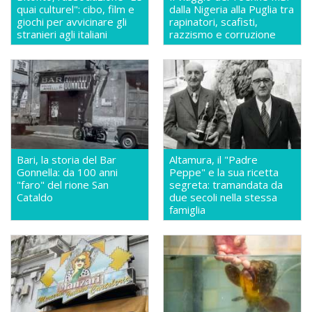
quai culturel": cibo, film e
dalla Nigeria alla Puglia tra
giochi per avvicinare gli
rapinatori, scafisti,
stranieri agli italiani
razzismo e corruzione
Bari, la storia del Bar
Altamura, il "Padre
Gonnella: da 100 anni
Peppe" e la sua ricetta
"faro" del rione San
segreta: tramandata da
Cataldo
due secoli nella stessa
famiglia