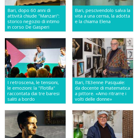
Bari, dopo 60 anni di
Bari, pescivendolo salva la
attività chiude "Manzari":
vita a una cernia, la adotta
storico negozio di intimo
e la chiama Elena
in corso De Gasperi
I retroscena, le tensioni,
Bari, l'83enne Pasquale:
le emozioni: la "Flotilla"
da docente di matematica
raccontata dai tre baresi
a pittore. «Amo ritrarre i
saliti a bordo
volti delle donne»