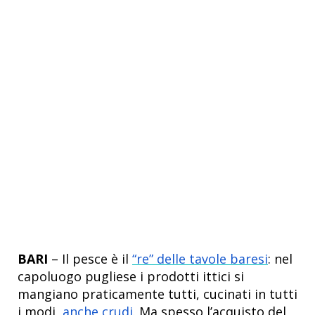
BARI
– Il pesce è il
“re” delle tavole baresi
: nel
capoluogo pugliese i prodotti ittici si
mangiano praticamente tutti, cucinati in tutti
i modi,
anche crudi
. Ma spesso l’acquisto del