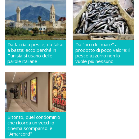
Da faccia a pesce, da falso
Da "oro del mare" a
a basta: ecco perché in
prodotto di poco valore: il
Tunisia si usano delle
pesce azzurro non lo
parole italiane
vuole più nessuno
Bitonto, quel condominio
che ricorda un vecchio
cinema scomparso: è
"Amarcord"