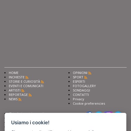
HOME
OPINIONI
INCHIESTE
SPORT
STORIE E CURIOSITÀ
ESPERTI
EVENTI E COMUNICATI
FOTOGALLERY
ARTISTI
SONDAGGI
REPORTAGE
CONTATTI
NEWS
Privacy
Cookie preferencies
Chiedi ai nostri esperti
Seguici su
Scrivi alla redazione
Usiamo i cookie!
Fai pubblicità con noi
Sostieni Barinedita