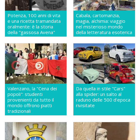
Potenza, 100 anni di vita
Cabala, cartomanzia,
e una ricetta tramandata
magia, alchimia: viaggio
oralmente: è la storia
nel misterioso mondo
della "gassosa Avena"
della letteratura esoterica
Valenzano, la "Cena dei
Da quella in stile "Cars"
popoli": studenti
alla spider: un salto al
provenienti da tutto il
raduno delle 500 d'epoca
mondo offrono piatti
rivisitate
tradizionali