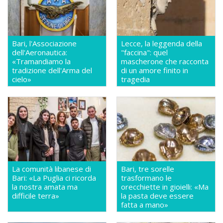
Bari, l'Associazione
Lecce, la leggenda della
dell'Aeronautica:
"faccina": quel
«Tramandiamo la
mascherone che racconta
tradizione dell'Arma del
di un amore finito in
cielo»
tragedia
La comunità libanese di
Bari, tre sorelle
Bari: «La Puglia ci ricorda
trasformano le
la nostra amata ma
orecchiette in gioielli: «Ma
difficile terra»
la pasta deve essere
fatta a mano»