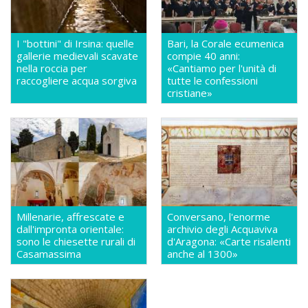
I "bottini" di Irsina: quelle
Bari, la Corale ecumenica
gallerie medievali scavate
compie 40 anni:
nella roccia per
«Cantiamo per l'unità di
raccogliere acqua sorgiva
tutte le confessioni
cristiane»
Millenarie, affrescate e
Conversano, l'enorme
dall'impronta orientale:
archivio degli Acquaviva
sono le chiesette rurali di
d'Aragona: «Carte risalenti
Casamassima
anche al 1300»