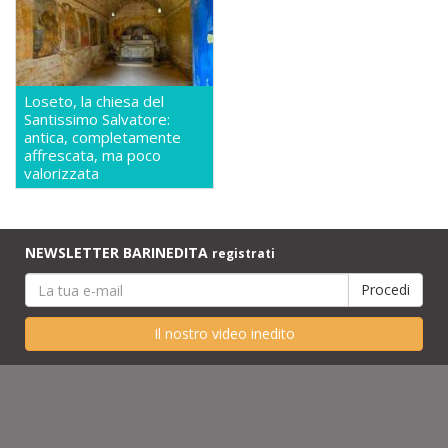
Loseto, la chiesa del
Santissimo Salvatore:
antica, completamente
affrescata, ma poco
valorizzata
NEWSLETTER BARINEDITA
registrati
Il nostro video inedito