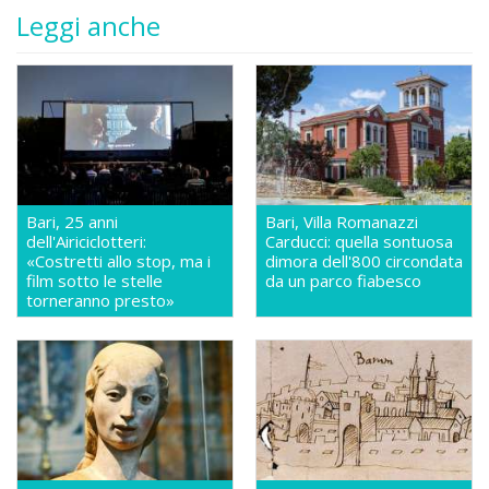
Leggi anche
Bari, 25 anni
Bari, Villa Romanazzi
dell'Airiciclotteri:
Carducci: quella sontuosa
«Costretti allo stop, ma i
dimora dell'800 circondata
film sotto le stelle
da un parco fiabesco
torneranno presto»