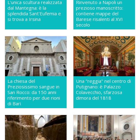
L'unica scultura realizzata
Rinvenuto a Napoli un
dal Mantegna: è la
prezioso manoscritto:
splendida Sant'Eufemia e
contiene mappe del
si trova a Irsina
Barese risalenti al XVI
secolo
La chiesa del
Una "reggia" nel centro di
Preziosissimo sangue in
Putignano: è Palazzo
San Rocco: da 150 anni
Colavecchio, sfarzosa
riferimento per due rioni
dimora del 1818
di Bari