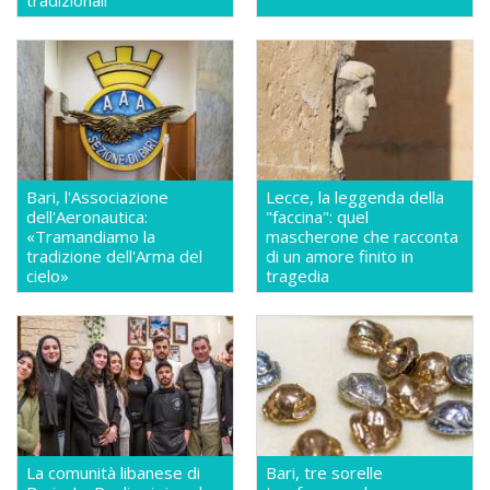
tradizionali
Bari, l'Associazione
Lecce, la leggenda della
dell'Aeronautica:
"faccina": quel
«Tramandiamo la
mascherone che racconta
tradizione dell'Arma del
di un amore finito in
cielo»
tragedia
La comunità libanese di
Bari, tre sorelle