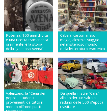
Potenza, 100 anni di vita
Cabala, cartomanzia,
e una ricetta tramandata
magia, alchimia: viaggio
oralmente: è la storia
nel misterioso mondo
della "gassosa Avena"
della letteratura esoterica
Valenzano, la "Cena dei
Da quella in stile "Cars"
popoli": studenti
alla spider: un salto al
provenienti da tutto il
raduno delle 500 d'epoca
mondo offrono piatti
rivisitate