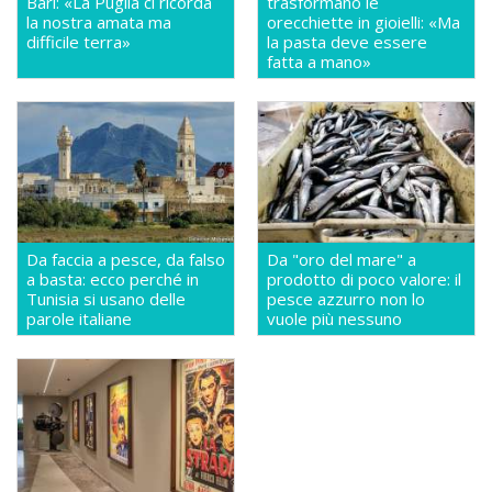
Bari: «La Puglia ci ricorda
trasformano le
la nostra amata ma
orecchiette in gioielli: «Ma
difficile terra»
la pasta deve essere
fatta a mano»
Da faccia a pesce, da falso
Da "oro del mare" a
a basta: ecco perché in
prodotto di poco valore: il
Tunisia si usano delle
pesce azzurro non lo
parole italiane
vuole più nessuno