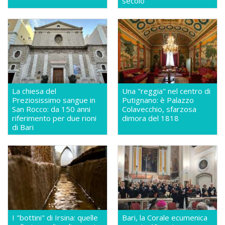
secolo
La chiesa del
Una "reggia" nel centro di
Preziosissimo sangue in
Putignano: è Palazzo
San Rocco: da 150 anni
Colavecchio, sfarzosa
riferimento per due rioni
dimora del 1818
di Bari
I "bottini" di Irsina: quelle
Bari, la Corale ecumenica