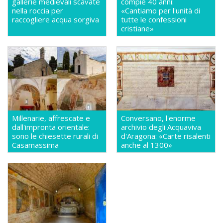
gallerie medievali scavate
compie 40 anni:
nella roccia per
«Cantiamo per l'unità di
raccogliere acqua sorgiva
tutte le confessioni
cristiane»
Millenarie, affrescate e
Conversano, l'enorme
dall'impronta orientale:
archivio degli Acquaviva
sono le chiesette rurali di
d'Aragona: «Carte risalenti
Casamassima
anche al 1300»