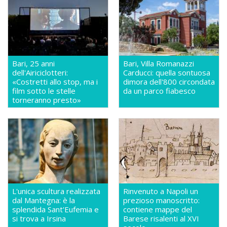
Bari, 25 anni
Bari, Villa Romanazzi
dell'Airiciclotteri:
Carducci: quella sontuosa
«Costretti allo stop, ma i
dimora dell'800 circondata
film sotto le stelle
da un parco fiabesco
torneranno presto»
L'unica scultura realizzata
Rinvenuto a Napoli un
dal Mantegna: è la
prezioso manoscritto:
splendida Sant'Eufemia e
contiene mappe del
si trova a Irsina
Barese risalenti al XVI