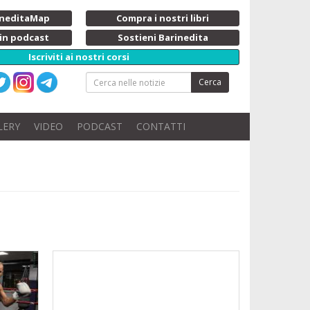
rineditaMap
Compra i nostri libri
 in podcast
Sostieni Barinedita
Iscriviti ai nostri corsi
Cerca
LERY
VIDEO
PODCAST
CONTATTI