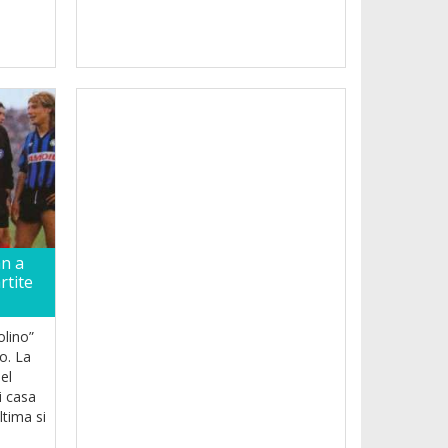
an a
rtite
olino”
io. La
el
i casa
ultima si