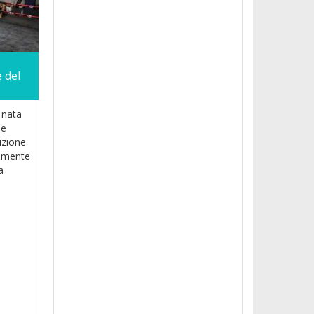
 del
o
 nata
le
izione
almente
a