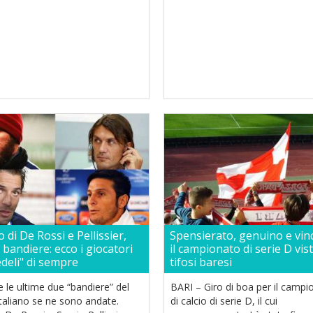
o di De Rossi e Pellissier,
Spensierato, genuino e vin
 bandiere: ecco i giocatori
il campionato di serie D vis
edeli" di sempre
tifosi baresi
 le ultime due “bandiere” del
BARI – Giro di boa per il campi
italiano se ne sono andate.
di calcio di serie D, il cui