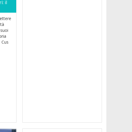
: il
ettere
ità
 suoi
pria
l Cus