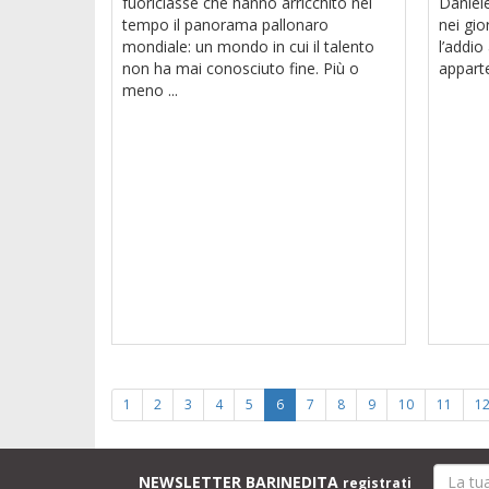
fuoriclasse che hanno arricchito nel
Daniele
tempo il panorama pallonaro
nei gio
mondiale: un mondo in cui il talento
l’addio
non ha mai conosciuto fine. Più o
apparte
meno ...
1
2
3
4
5
6
7
8
9
10
11
1
NEWSLETTER BARINEDITA
registrati