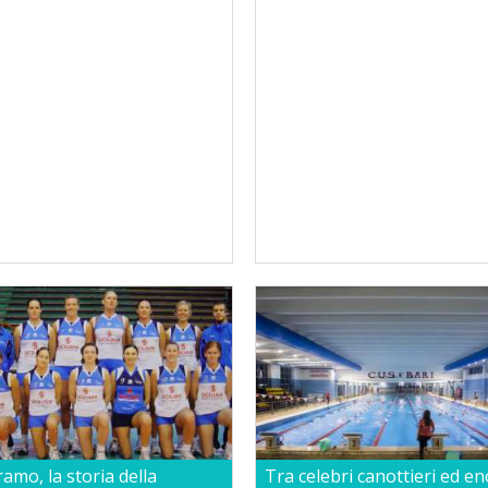
amo, la storia della
Tra celebri canottieri ed e