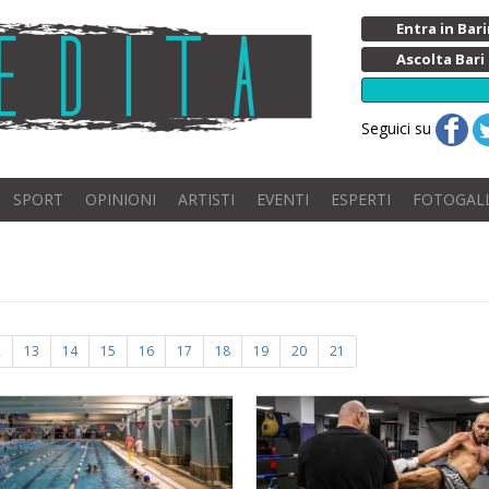
Entra in Ba
Ascolta Bari
Seguici su
SPORT
OPINIONI
ARTISTI
EVENTI
ESPERTI
FOTOGAL
2
13
14
15
16
17
18
19
20
21