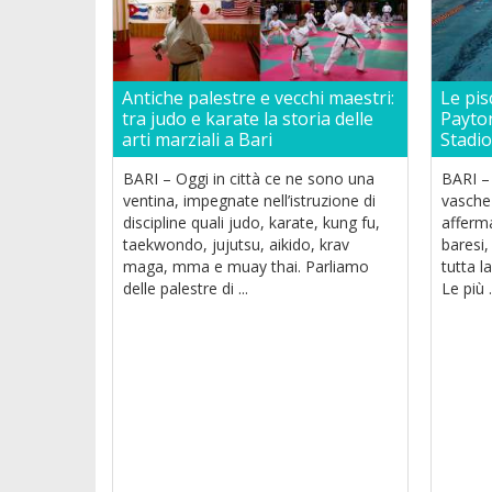
Antiche palestre e vecchi maestri:
Le pis
tra judo e karate la storia delle
Payton
arti marziali a Bari
Stadi
BARI – Oggi in città ce ne sono una
BARI –
ventina, impegnate nell’istruzione di
vasche 
discipline quali judo, karate, kung fu,
afferma
taekwondo, jujutsu, aikido, krav
baresi,
maga, mma e muay thai. Parliamo
tutta l
delle palestre di ...
Le più .