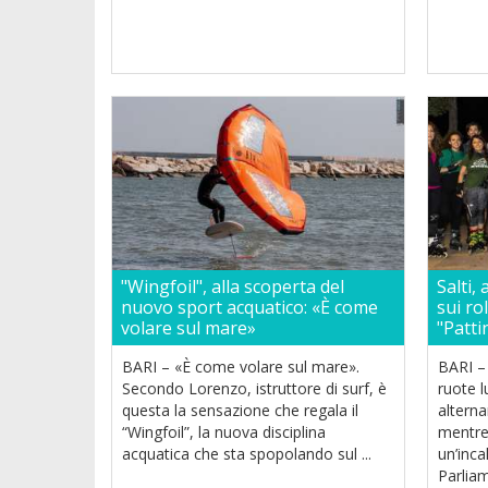
"Wingfoil", alla scoperta del
Salti, 
nuovo sport acquatico: «È come
sui ro
volare sul mare»
"Patti
BARI – «È come volare sul mare».
BARI – 
Secondo Lorenzo, istruttore di surf, è
ruote l
questa la sensazione che regala il
alterna
“Wingfoil”, la nuova disciplina
mentre 
acquatica che sta spopolando sul ...
un’inca
Parliam