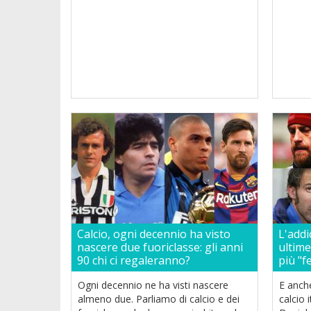
Calcio, ogni decennio ha visto
L'addi
nascere due fuoriclasse: gli anni
ultime
90 chi ci regaleranno?
più "f
Ogni decennio ne ha visti nascere
E anche
almeno due. Parliamo di calcio e dei
calcio 