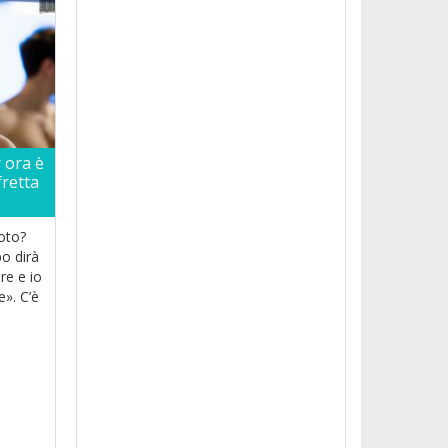
r ora è
fretta
oto?
o dirà
re e io
e». C’è