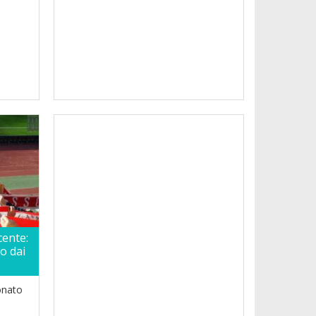
cente:
to dai
onato