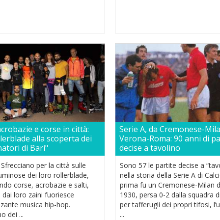
acrobazie e corse in città:
Serie A, da Cremonese-Mil
llerblade alla scoperta dei
Verona-Roma: 90 anni di pa
natori di Bari"
decise a tavolino
Sfrecciano per la città sulle
Sono 57 le partite decise a “tav
uminose dei loro rollerblade,
nella storia della Serie A di Calc
ndo corse, acrobazie e salti,
prima fu un Cremonese-Milan d
dai loro zaini fuoriesce
1930, persa 0-2 dalla squadra d
lzante musica hip-hop.
per tafferugli dei propri tifosi, l’
o dei ...
...