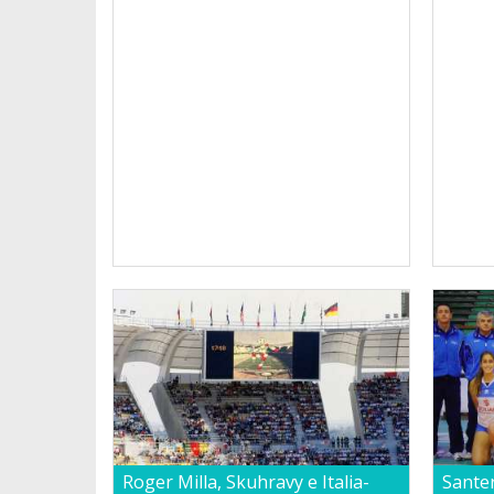
Roger Milla, Skuhravy e Italia-
Santer