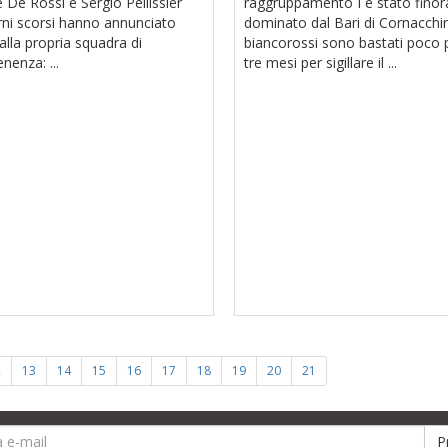
 De Rossi e Sergio Pellissier
raggruppamento I è stato finor
rni scorsi hanno annunciato
dominato dal Bari di Cornacchini
 alla propria squadra di
biancorossi sono bastati poco p
nenza: ...
tre mesi per sigillare il ...
2
13
14
15
16
17
18
19
20
21