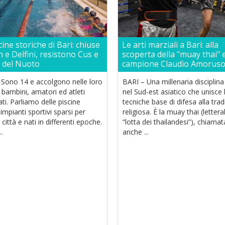
cine storiche di Bari: chiuse
Le arti marziali a Bari: alla
 e Delfini, resistono Cus e
scoperta della "muay thai" e
o del Nuoto
campione Claudio Amorus
 Sono 14 e accolgono nelle loro
BARI – Una millenaria disciplina
bambini, amatori ed atleti
nel Sud-est asiatico che unisce 
ti. Parliamo delle piscine
tecniche base di difesa alla trad
 impianti sportivi sparsi per
religiosa. È la muay thai (letter
a città e nati in differenti epoche.
“lotta dei thailandesi”), chiamat
..
anche ...