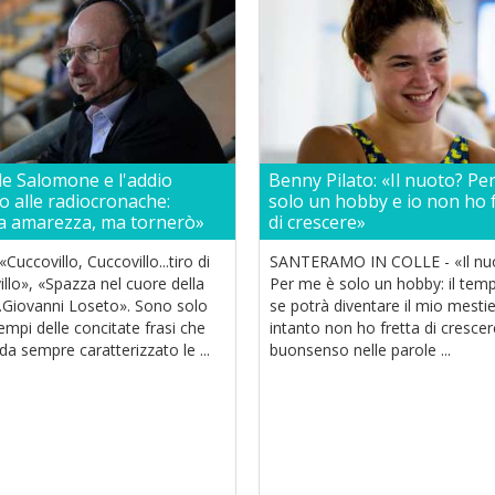
e Salomone e l'addio
Benny Pilato: «Il nuoto? Pe
o alle radiocronache:
solo un hobby e io non ho 
a amarezza, ma tornerò»
di crescere»
«Cuccovillo, Cuccovillo...tiro di
SANTERAMO IN COLLE - «Il nu
llo», «Spazza nel cuore della
Per me è solo un hobby: il temp
..Giovanni Loseto». Sono solo
se potrà diventare il mio mestie
mpi delle concitate frasi che
intanto non ho fretta di crescer
a sempre caratterizzato le ...
buonsenso nelle parole ...