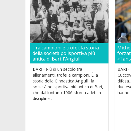
Tra campioni e trofei, la storia
Michel
della società polisportiva più
forzat
antica di Bari: l'Angiulli
«Tant
BARI - Più di un secolo tra
BARI - 
allenamenti, trofei e campioni. È la
Cuccovi
storia della Ginnastica Angiulli, la
difesa.
società polisportiva più antica di Bari,
due ese
che dal lontano 1906 sforna atleti in
hanno d
discipline ...