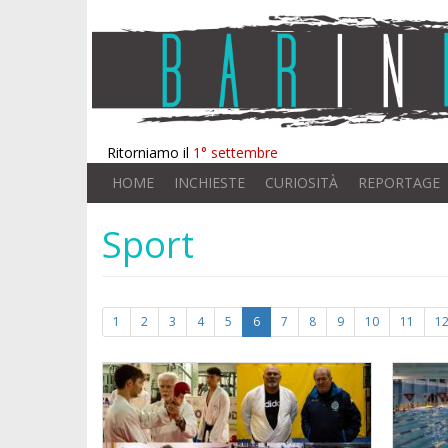
Ritorniamo il
1° settembre
HOME
INCHIESTE
CURIOSITÀ
REPORTAGE
Sport
1
2
3
4
5
6
7
8
9
10
11
1