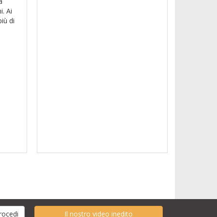
a
. Ai
iù di
Il nostro video inedito