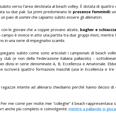
ubito verso l’area destinata al beach volley. È dotata di quattro c
sata su due pali. Sui primi predominano le
presenze femminili:
un
un paio di uomini che capiamo subito essere gli allenatori.
, con le giovani che a coppie provano alzate,
bagher e schiacci
 campo è invece in atto una partita tra due gruppi misti, mentre l
no in una serie di impegnativi scambi.
spiegano subito come sono articolati i campionati di beach voll
ey club (e non della Federazione italiana pallavolo) - sottolinea
ei divisi in serie denominate A, B, Eccellenza e Amatoriale. Ebb
 iscriverà quattro formazioni maschili (una in Eccellenza e tre
 ragazze intente ad allenarsi chiediamo perché hanno deciso di d
 Per me come per molte mie “colleghe” il beach rappresentava sol
port anche più completo e coinvolgente:
mentre a pallavolo si gioca 