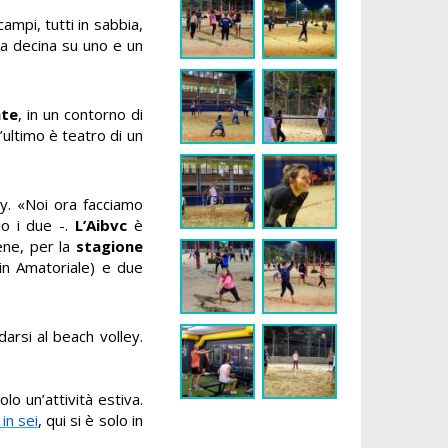
ampi, tutti in sabbia,
a decina su uno e un
ate
, in un contorno di
’ultimo è teatro di un
ey. «Noi ora facciamo
no i due -.
L’Aibvc
è
ene, per la
stagione
 in Amatoriale) e due
arsi al beach volley.
o un’attività estiva.
in sei
, qui si è solo in