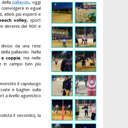
e della
pallavolo
, oggi
 coinvolgere in egual
, atleti più esperti e
beach volley,
sport
imi decenni del 900 e
diviso da una rete
ella pallavolo. Nella
a coppie
, ma nelle
de in campo ben più
investito il capoluogo
cciate e bagher sulla
 a livello agonistico
lista il secondo), la