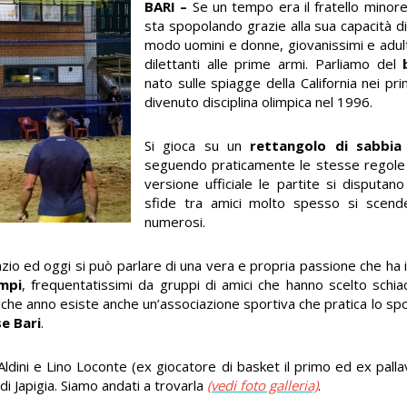
BARI –
Se un tempo era il fratello minor
sta spopolando grazie alla sua capacità di
modo uomini e donne, giovanissimi e adulti
dilettanti alle prime armi. Parliamo del
nato sulle spiagge della California nei pr
divenuto disciplina olimpica nel 1996.
Si gioca su un
rettangolo di sabbia
seguendo praticamente le stesse regole d
versione ufficiale le partite si disputano
sfide tra amici molto spesso si scen
numerosi.
spazio ed oggi si può parlare di una vera e propria passione che ha 
mpi
, frequentatissimi da gruppi di amici che hanno scelto schia
he anno esiste anche un’associazione sportiva che pratica lo sport
e Bari
.
dini e Lino Loconte (ex giocatore di basket il primo ed ex pallavo
di Japigia. Siamo andati a trovarla
(vedi foto galleria)
.