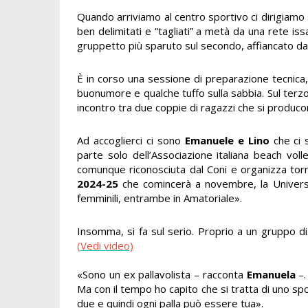
Quando arriviamo al centro sportivo ci dirigiamo s
ben delimitati e “tagliati” a metà da una rete is
gruppetto più sparuto sul secondo, affiancato da 
È in corso una sessione di preparazione tecnica
buonumore e qualche tuffo sulla sabbia. Sul terzo
incontro tra due coppie di ragazzi che si produco
Ad accoglierci ci sono
Emanuele e Lino
che ci 
parte solo dell’Associazione italiana beach voll
comunque riconosciuta dal Coni e organizza torn
2024-25
che comincerà a novembre, la Universe
femminili, entrambe in Amatoriale».
Insomma, si fa sul serio. Proprio a un gruppo di
(Vedi video)
«Sono un ex pallavolista – racconta
Emanuela
–.
Ma con il tempo ho capito che si tratta di uno s
due e quindi ogni palla può essere tua».