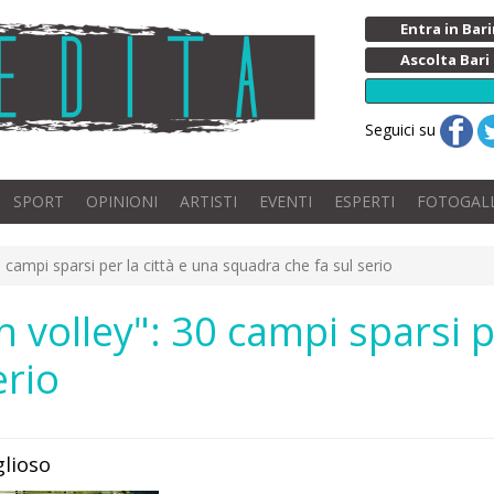
Entra in Ba
Ascolta Bari
Seguici su
SPORT
OPINIONI
ARTISTI
EVENTI
ESPERTI
FOTOGAL
 campi sparsi per la città e una squadra che fa sul serio
 volley": 30 campi sparsi pe
erio
glioso