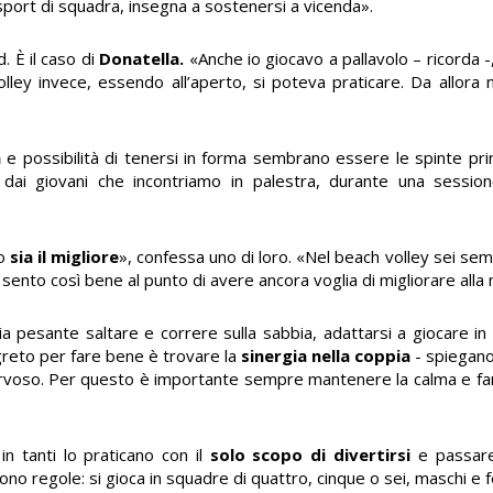
 sport di squadra, insegna a sostenersi a vicenda».
. È il caso di
Donatella.
«Anche io giocavo a pallavolo – ricorda 
 volley invece, essendo all’aperto, si poteva praticare. Da allora
à
e possibilità di tenersi in forma sembrano essere le spinte prin
 dai giovani che incontriamo in palestra, durante una sessio
do
sia il migliore
», confessa uno di loro. «Nel beach volley sei se
 sento così bene al punto di avere ancora voglia di migliorare alla 
ia pesante saltare e correre sulla sabbia, adattarsi a giocare i
egreto per fare bene è trovare la
sinergia nella coppia
- spiegano
nervoso. Per questo è importante sempre mantenere la calma e fa
in tanti lo praticano con il
solo scopo di divertirsi
e passare
no regole: si gioca in squadre di quattro, cinque o sei, maschi e