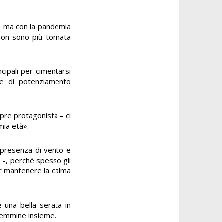
-, ma con la pandemia
 non sono più tornata
cipali per cimentarsi
ne di potenziamento
mpre protagonista – ci
mia età».
n presenza di vento e
 -, perché spesso gli
r mantenere la calma
 una bella serata in
 femmine insieme.