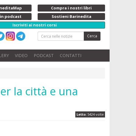
rineditaMap
Compra i nostri libri
 in podcast
Sostieni Barinedita
Iscriviti ai nostri corsi
Cerca
LERY
VIDEO
PODCAST
CONTATTI
r la città e una
Letto:
5424 volte