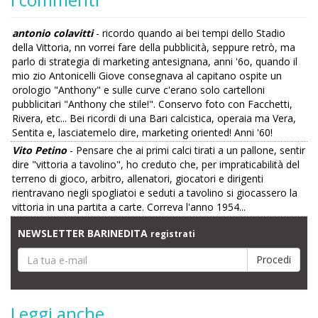
antonio colavitti
- ricordo quando ai bei tempi dello Stadio
della Vittoria, nn vorrei fare della pubblicità, seppure retrò, ma
parlo di strategia di marketing antesignana, anni '6o, quando il
mio zio Antonicelli Giove consegnava al capitano ospite un
orologio "Anthony" e sulle curve c'erano solo cartelloni
pubblicitari "Anthony che stile!". Conservo foto con Facchetti,
Rivera, etc... Bei ricordi di una Bari calcistica, operaia ma Vera,
Sentita e, lasciatemelo dire, marketing oriented! Anni '60!
Vito Petino
- Pensare che ai primi calci tirati a un pallone, sentir
dire "vittoria a tavolino", ho creduto che, per impraticabilità del
terreno di gioco, arbitro, allenatori, giocatori e dirigenti
rientravano negli spogliatoi e seduti a tavolino si giocassero la
vittoria in una partita a carte. Correva l'anno 1954...
NEWSLETTER BARINEDITA
registrati
Leggi anche