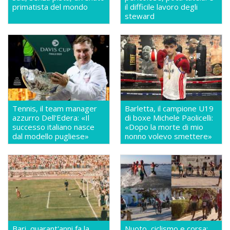
primatista del mondo
il difficile lavoro degli
steward
Tennis, il team manager
Barletta, il campione U19
azzurro Dell'Edera: «Il
di boxe Michele Paolicelli:
successo italiano nasce
«Dopo la morte di mio
dal modello pugliese»
nonno volevo smettere»
Bari, quarant'anni fa la
Nuoto, ciclismo e corsa: