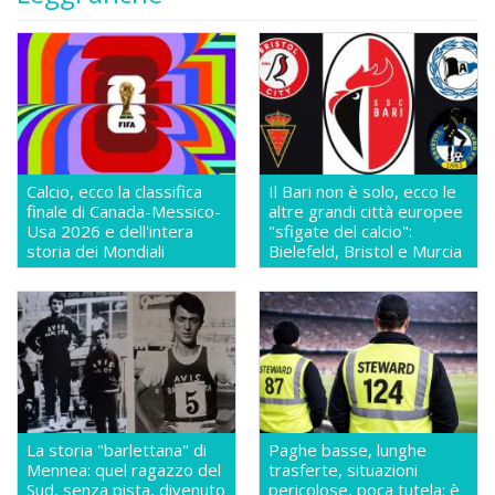
Calcio, ecco la classifica
Il Bari non è solo, ecco le
finale di Canada-Messico-
altre grandi città europee
Usa 2026 e dell'intera
"sfigate del calcio":
storia dei Mondiali
Bielefeld, Bristol e Murcia
La storia "barlettana" di
Paghe basse, lunghe
Mennea: quel ragazzo del
trasferte, situazioni
Sud, senza pista, divenuto
pericolose, poca tutela: è