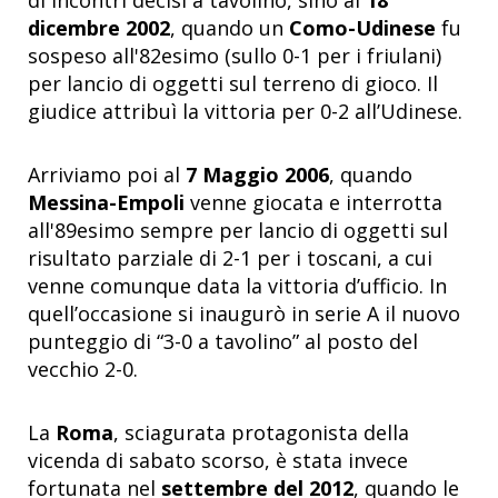
di incontri decisi a tavolino, sino al
18
dicembre 2002
, quando un
Como-Udinese
fu
sospeso all'82esimo (sullo 0-1 per i friulani)
per lancio di oggetti sul terreno di gioco. Il
giudice attribuì la vittoria per 0-2 all’Udinese.
Arriviamo poi al
7 Maggio 2006
, quando
Messina-Empoli
venne giocata e interrotta
all'89esimo sempre per lancio di oggetti sul
risultato parziale di 2-1 per i toscani, a cui
venne comunque data la vittoria d’ufficio. In
quell’occasione si inaugurò in serie A il nuovo
punteggio di “3-0 a tavolino” al posto del
vecchio 2-0.
La
Roma
, sciagurata protagonista della
vicenda di sabato scorso, è stata invece
fortunata nel
settembre del 2012
, quando le