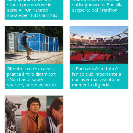
storica promozione in
sul lungomare di Bari alla
serie A: «Un riscatto
scoperta del Triathlon
sociale per tutta la città»
Bitonto, in un'ex cava si
Il Bari calcio? In Italia è
pratica il "tiro dinamico":
l'unico club importante a
«Non basta saper
non aver mai vissuto un
sparare, serve velocità»
momento di gloria