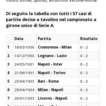
molto simile, quindi, all’ultimo Verona-Roma.
Di seguito la tabella con tutti i 57 casi di
partite decise a tavolino nel campionato a
girone unico di Serie A.
Data
Partita
Risultato
1
18/05/1930
Cremonese - Milan
0 - 2
2
14/12/1930
Legnano - Lazio
0 - 2
3
24/05/1931
Napoli - Inter
0 - 2
4
21/06/1931
Napoli - Torino
0 - 2
5
23/04/1933
Bari - Roma
0 - 2
6
29/04/1934
Milan - Napoli
0 - 2
7
20/01/1935
Livorno - Napoli
0 - 2