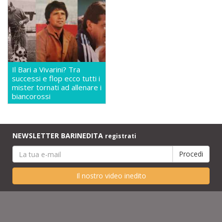
Il Bari a Vivarini? Tra
successi e flop ecco tutti i
mister tornati ad allenare i
biancorossi
NEWSLETTER BARINEDITA
registrati
Il nostro video inedito