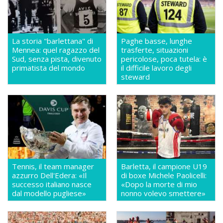
La storia "barlettana" di
Paghe basse, lunghe
Mennea: quel ragazzo del
trasferte, situazioni
Sud, senza pista, divenuto
pericolose, poca tutela: è
primatista del mondo
il difficile lavoro degli
steward
Tennis, il team manager
Barletta, il campione U19
azzurro Dell'Edera: «Il
di boxe Michele Paolicelli:
successo italiano nasce
«Dopo la morte di mio
dal modello pugliese»
nonno volevo smettere»