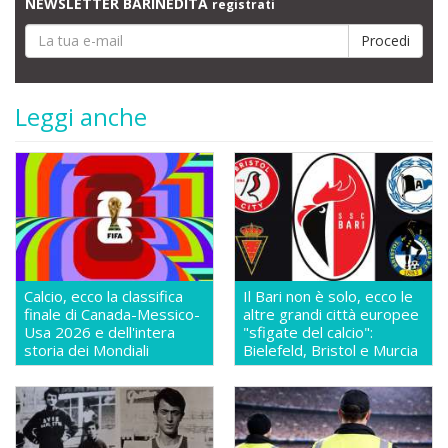
NEWSLETTER BARINEDITA
registrati
Leggi anche
Calcio, ecco la classifica
Il Bari non è solo, ecco le
finale di Canada-Messico-
altre grandi città europee
Usa 2026 e dell'intera
"sfigate del calcio":
storia dei Mondiali
Bielefeld, Bristol e Murcia