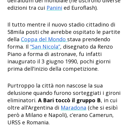
dell’album del mondiale (ne uscirono diverse
edizioni tra cui
Panini
ed Euroflash).
Il tutto mentre il nuovo stadio cittadino di
58mila posti che avrebbe ospitato le partite
della
Coppa del Mondo
stava prendendo
forma. Il
“San Nicola”
, disegnato da Renzo
Piano a forma di astronave, fu infatti
inaugurato il 3 giugno 1990, pochi giorni
prima dell’inizio della competizione.
Purtroppo la città non nascose la sua
delusione quando furono sorteggiati i gironi
eliminatori.
A Bari toccò il gruppo B
, in cui
oltre all’Argentina di
Maradona
(che si esibì
però a Milano e Napoli), c’erano Camerun,
URSS e Romania.