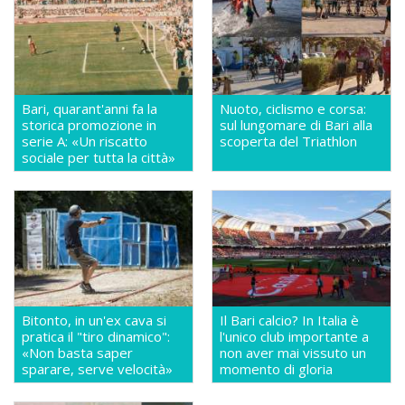
Bari, quarant'anni fa la
Nuoto, ciclismo e corsa:
storica promozione in
sul lungomare di Bari alla
serie A: «Un riscatto
scoperta del Triathlon
sociale per tutta la città»
Bitonto, in un'ex cava si
Il Bari calcio? In Italia è
pratica il "tiro dinamico":
l'unico club importante a
«Non basta saper
non aver mai vissuto un
sparare, serve velocità»
momento di gloria