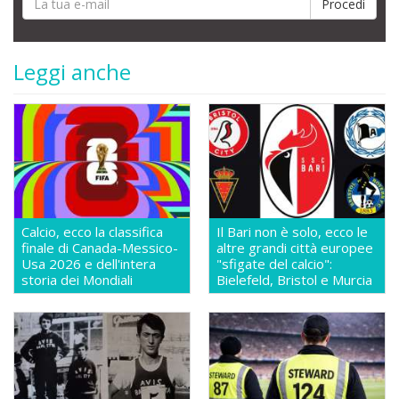
Leggi anche
Calcio, ecco la classifica
Il Bari non è solo, ecco le
finale di Canada-Messico-
altre grandi città europee
Usa 2026 e dell'intera
"sfigate del calcio":
storia dei Mondiali
Bielefeld, Bristol e Murcia