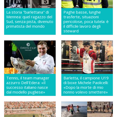
La storia "barlettana" di
Paghe basse, lunghe
Mennea: quel ragazzo del
trasferte, situazioni
Sud, senza pista, divenuto
pericolose, poca tutela: è
primatista del mondo
il difficile lavoro degli
steward
Tennis, il team manager
Barletta, il campione U19
azzurro Dell'Edera: «Il
di boxe Michele Paolicelli:
successo italiano nasce
«Dopo la morte di mio
dal modello pugliese»
nonno volevo smettere»