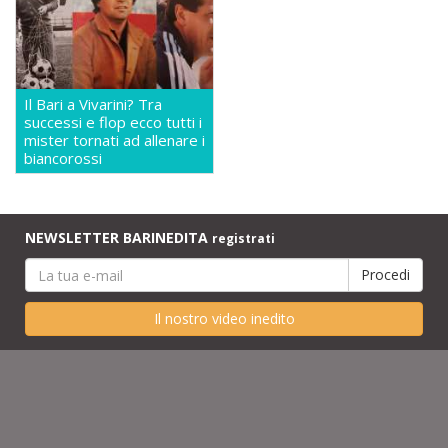
Il Bari a Vivarini? Tra
successi e flop ecco tutti i
mister tornati ad allenare i
biancorossi
NEWSLETTER BARINEDITA
registrati
Il nostro video inedito