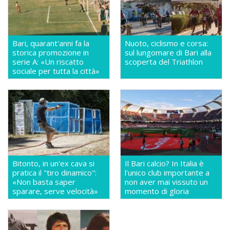
Bari, quarant'anni fa la
Nuoto, ciclismo e corsa:
storica promozione in
sul lungomare di Bari alla
serie A: «Un riscatto
scoperta del Triathlon
sociale per tutta la città»
Bitonto, in un'ex cava si
Il Bari calcio? In Italia è
pratica il "tiro dinamico":
l'unico club importante a
«Non basta saper
non aver mai vissuto un
sparare, serve velocità»
momento di gloria