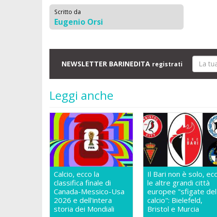
Scritto da
Eugenio Orsi
NEWSLETTER BARINEDITA
registrati
Leggi anche
Calcio, ecco la
Il Bari non è solo, ec
classifica finale di
le altre grandi città
Canada-Messico-Usa
europee "sfigate del
2026 e dell'intera
calcio": Bielefeld,
storia dei Mondiali
Bristol e Murcia