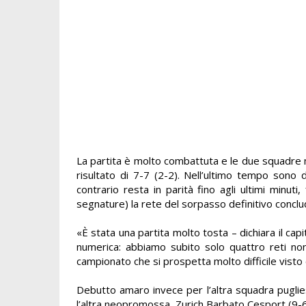
La partita è molto combattuta e le due squadre m
risultato di 7-7 (2-2). Nell’ultimo tempo sono 
contrario resta in parità fino agli ultimi minut
segnature) la rete del sorpasso definitivo conclud
«È stata una partita molto tosta – dichiara il cap
numerica: abbiamo subito solo quattro reti no
campionato che si prospetta molto difficile visto 
Debutto amaro invece per l’altra squadra pugli
l’altra neopromossa Zurich Barbato Cesport (9-6 i