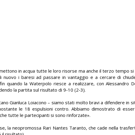
ettono in acqua tutte le loro risorse ma anche il terzo tempo si c
di nuovo i baresi ad passare in vantaggio e a cercare di chiude
i, fin quando la Waterpolo riesce a realizzare, con Alessandro D
endo la partita sul risultato di 9-10 (2-3).
itano Gianluca Loiacono – siamo stati molto bravi a difendere in sit
nostante le 18 espulsioni contro. Abbiamo dimostrato di esse
che tutte le partecipanti si sono rinforzate».
ese, la neopromossa Rari Nantes Taranto, che cade nella trasfer
l risultato).