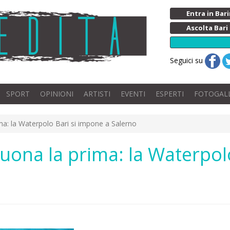
Entra in Ba
Ascolta Bari
Seguici su
SPORT
OPINIONI
ARTISTI
EVENTI
ESPERTI
FOTOGAL
ma: la Waterpolo Bari si impone a Salerno
buona la prima: la Waterpol