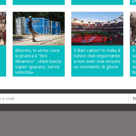
p
Bitonto, in un'ex cava
Il Bari calcio? In Italia è
I
si pratica il "tiro
l'unico club importante
s
dinamico": «Non basta
a non aver mai vissuto
t
saper sparare, serve
un momento di gloria
a
velocità»
b