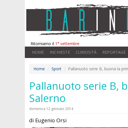
Ritorniamo il
1° settembre
HOME
INCHIESTE
CURIOSITÀ
REPORTAGE
Home
Sport
Pallanuoto serie B, buona la pri
Pallanuoto serie B, 
Salerno
domenica 12 gennaio 2014
di Eugenio Orsi