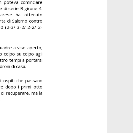
 poteva cominciare
e di serie B girone 4.
barese ha ottenuto
erta di Salerno contro
10 (2-3/ 3-2/ 2-2/ 2-
uadre a viso aperto,
o colpo su colpo agli
attro tempi a portarsi
roni di casa.
li ospiti che passano
re dopo i primi otto
 di recuperare, ma la
.