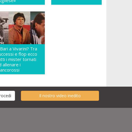
ugliese»
l Bari a Vivarini? Tra
uccessi e flop ecco
utti i mister tornati
d allenare i
iancorossi
Il nostro video inedito