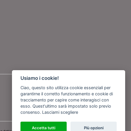
Usiamo i cookie!
Seguici su
Ciao, questo sito utilizza cookie essenziali per
garantirne il corretto funzionamento e cookie di
o
tracciamento per capire come interagisci con
esso. Quest'ultimo sarà impostato solo previo
consenso.
Lasciami scegliere
Powered by
Netboom
Accetta tutti
Più opzioni
e detiene i Diritti d'Autore e sono state prodotte nell'anno 2012