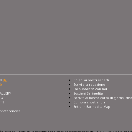
NI
Chiedi ai nostri esperti
Scrivi alla redazione
I
Fai pubblicità con noi
ALLERY
Sostieni Barinedita
GGI
Iscriviti al nostro corso di giornalism
TTI
Compra i nostri libri
Entra in Barinedita Map
preferencies
afie recanti il logo di Barinedita sono state commissionate da BARIREPORT s.a.s. che n