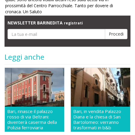
prossimità del Centro Parrocchiale. Tanto per dovere di
cronaca. Un Saluto
NEWSLETTER BARINEDITA
registrati
Leggi anche
Bari, rinasce il palazzo
Bari, in vendita Palazzo
rosso di via Beltrani:
Diana e la chiesa di San
diventerà caserma della
Bartolomeo: verranno
Polizia ferroviaria
trasformati in b&b