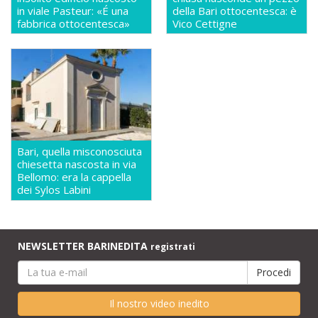
in viale Pasteur: «É una
della Bari ottocentesca: è
fabbrica ottocentesca»
Vico Cettigne
Bari, quella misconosciuta
chiesetta nascosta in via
Bellomo: era la cappella
dei Sylos Labini
NEWSLETTER BARINEDITA
registrati
Il nostro video inedito