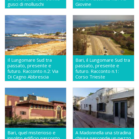
gusci di molluschi
Giovine
Il Lungomare Sud tra
Bari, il Lungomare Sud tra
passato, presente e
passato, presente e
futuro. Racconto n.2: Via
futuro. Racconto n.1:
Di Cagno Abbrescia
Corso Trieste
Bari, quel misterioso e
A Madonnella una stradina
insolito edificio nascosto
chiusa nasconde un pezzo