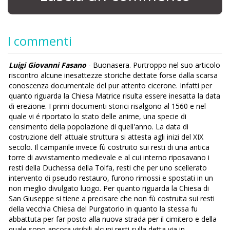
I commenti
Luigi Giovanni Fasano
- Buonasera. Purtroppo nel suo articolo
riscontro alcune inesattezze storiche dettate forse dalla scarsa
conoscenza documentale del pur attento cicerone. Infatti per
quanto riguarda la Chiesa Matrice risulta essere inesatta la data
di erezione. I primi documenti storici risalgono al 1560 e nel
quale vi é riportato lo stato delle anime, una specie di
censimento della popolazione di quell'anno. La data di
costruzione dell' attuale struttura si attesta agli inizi del XIX
secolo. Il campanile invece fù costruito sui resti di una antica
torre di avvistamento medievale e al cui interno riposavano i
resti della Duchessa della Tolfa, resti che per uno scellerato
intervento di pseudo restauro, furono rimossi e spostati in un
non meglio divulgato luogo. Per quanto riguarda la Chiesa di
San Giuseppe si tiene a precisare che non fù costruita sui resti
della vecchia Chiesa del Purgatorio in quanto la stessa fu
abbattuta per far posto alla nuova strada per il cimitero e della
quale sono ancora visibili alcuni resti sulla detta via in