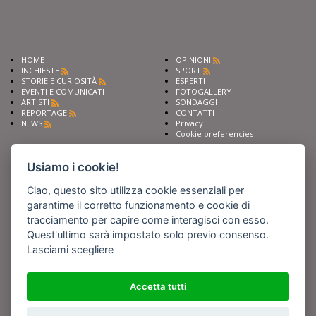
HOME
OPINIONI
INCHIESTE
SPORT
STORIE E CURIOSITÀ
ESPERTI
EVENTI E COMUNICATI
FOTOGALLERY
ARTISTI
SONDAGGI
REPORTAGE
CONTATTI
NEWS
Privacy
Cookie preferencies
Chiedi ai nostri esperti
Seguici su
Usiamo i cookie!
Scrivi alla redazione
Fai pubblicità con noi
Ciao, questo sito utilizza cookie essenziali per
Sostieni Barinedita
Iscriviti al nostro corso di
garantirne il corretto funzionamento e cookie di
giornalismo
tracciamento per capire come interagisci con esso.
Compra i nostri libri
Entra in Barinedita Map
Quest'ultimo sarà impostato solo previo consenso.
Lasciami scegliere
BARIREPORT s.a.s.
, Partita IVA 07355350724
Powered by
Netboom
Copyright BARIREPORT s.a.s. All rights reserved - Tutte le fotografie recanti il
Accetta tutti
logo di Barinedita sono state commissionate da BARIREPORT s.a.s. che ne
detiene i Diritti d'Autore e sono state prodotte nell'anno 2012 e seguenti
(tranne che non vi sia uno specifico anno di scatto riportato)