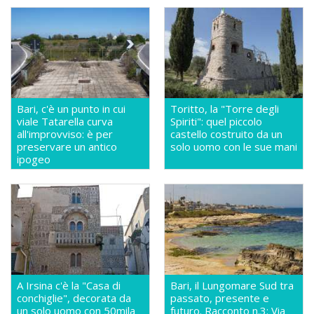
Bari, c'è un punto in cui
Toritto, la "Torre degli
viale Tatarella curva
Spiriti": quel piccolo
all'improvviso: è per
castello costruito da un
preservare un antico
solo uomo con le sue mani
ipogeo
A Irsina c'è la "Casa di
Bari, il Lungomare Sud tra
conchiglie", decorata da
passato, presente e
un solo uomo con 50mila
futuro. Racconto n.3: Via