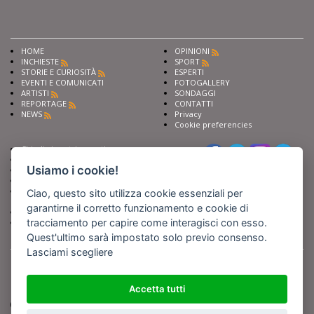
HOME
OPINIONI
INCHIESTE
SPORT
STORIE E CURIOSITÀ
ESPERTI
EVENTI E COMUNICATI
FOTOGALLERY
ARTISTI
SONDAGGI
REPORTAGE
CONTATTI
NEWS
Privacy
Cookie preferencies
Chiedi ai nostri esperti
Seguici su
Scrivi alla redazione
Usiamo i cookie!
Fai pubblicità con noi
Sostieni Barinedita
Iscriviti al nostro corso di
Ciao, questo sito utilizza cookie essenziali per
giornalismo
garantirne il corretto funzionamento e cookie di
Compra i nostri libri
tracciamento per capire come interagisci con esso.
Entra in Barinedita Map
Quest'ultimo sarà impostato solo previo consenso.
Lasciami scegliere
BARIREPORT s.a.s.
, Partita IVA 07355350724
Powered by
Netboom
Copyright BARIREPORT s.a.s. All rights reserved - Tutte le fotografie recanti il
logo di Barinedita sono state commissionate da BARIREPORT s.a.s. che ne
Accetta tutti
detiene i Diritti d'Autore e sono state prodotte nell'anno 2012 e seguenti
(tranne che non vi sia uno specifico anno di scatto riportato)