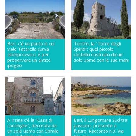
Bari, c'è un punto in cui
Toritto, la "Torre degli
viale Tatarella curva
Spiriti": quel piccolo
all'improvviso: è per
castello costruito da un
preservare un antico
solo uomo con le sue mani
ipogeo
A Irsina c'è la "Casa di
Bari, il Lungomare Sud tra
conchiglie", decorata da
passato, presente e
un solo uomo con 50mila
futuro. Racconto n.3: Via