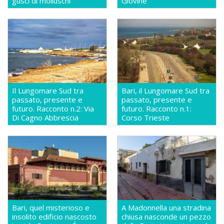
gusci di molluschi
Giovine
Il Lungomare Sud tra
Bari, il Lungomare Sud tra
passato, presente e
passato, presente e
futuro. Racconto n.2: Via
futuro. Racconto n.1:
Di Cagno Abbrescia
Corso Trieste
Bari, quel misterioso e
A Madonnella una stradina
insolito edificio nascosto
chiusa nasconde un pezzo