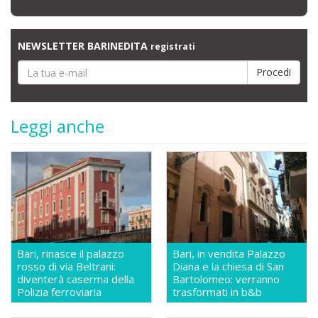
NEWSLETTER BARINEDITA
registrati
Leggi anche
Bari, rinasce il palazzo
Bari, in vendita Palazzo
rosso di via Beltrani:
Diana e la chiesa di San
diventerà caserma della
Bartolomeo: verranno
Polizia ferroviaria
trasformati in b&b