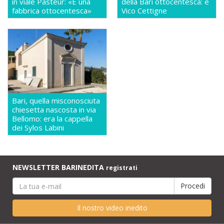
in viale Pasteur: «É una
della Bari ottocentesca: è
fabbrica ottocentesca»
Vico Cettigne
Bari, quella misconosciuta
chiesetta nascosta in via
Bellomo: era la cappella
dei Sylos Labini
NEWSLETTER BARINEDITA
registrati
Il nostro video inedito