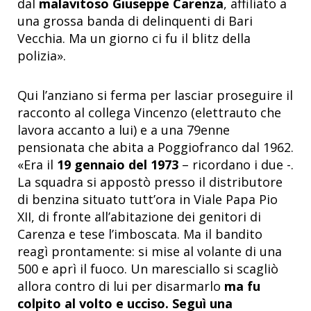
dal
malavitoso Giuseppe Carenza
, affiliato a
una grossa banda di delinquenti di Bari
Vecchia. Ma un giorno ci fu il blitz della
polizia».
Qui l’anziano si ferma per lasciar proseguire il
racconto al collega Vincenzo (elettrauto che
lavora accanto a lui) e a una 79enne
pensionata che abita a Poggiofranco dal 1962.
«Era il
19 gennaio del 1973
– ricordano i due -.
La squadra si appostò presso il distributore
di benzina situato tutt’ora in Viale Papa Pio
XII, di fronte all’abitazione dei genitori di
Carenza e tese l’imboscata. Ma il bandito
reagì prontamente: si mise al volante di una
500 e aprì il fuoco. Un maresciallo si scagliò
allora contro di lui per disarmarlo
ma fu
colpito al volto
e ucciso
.
Seguì una