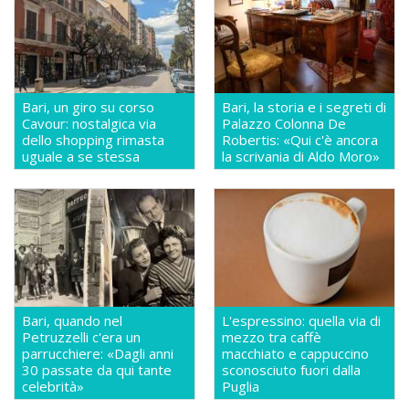
Bari, un giro su corso
Bari, la storia e i segreti di
Cavour: nostalgica via
Palazzo Colonna De
dello shopping rimasta
Robertis: «Qui c'è ancora
uguale a se stessa
la scrivania di Aldo Moro»
Bari, quando nel
L'espressino: quella via di
Petruzzelli c'era un
mezzo tra caffè
parrucchiere: «Dagli anni
macchiato e cappuccino
30 passate da qui tante
sconosciuto fuori dalla
celebrità»
Puglia