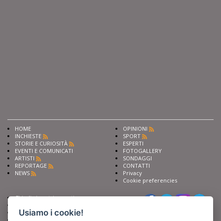
HOME
OPINIONI
INCHIESTE
SPORT
STORIE E CURIOSITÀ
ESPERTI
EVENTI E COMUNICATI
FOTOGALLERY
ARTISTI
SONDAGGI
REPORTAGE
CONTATTI
NEWS
Privacy
Cookie preferencies
Chiedi ai nostri esperti
Seguici su
Scrivi alla redazione
Usiamo i cookie!
Fai pubblicità con noi
Sostieni Barinedita