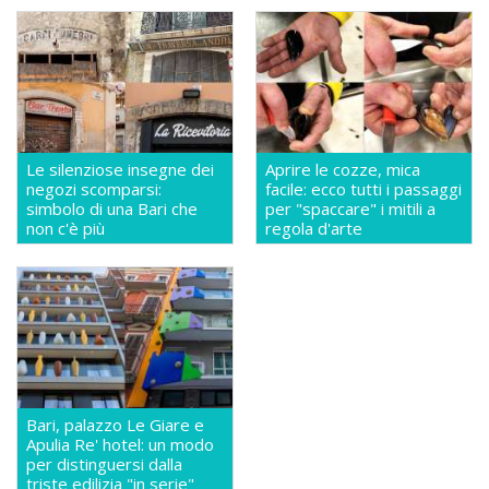
Le silenziose insegne dei
Aprire le cozze, mica
negozi scomparsi:
facile: ecco tutti i passaggi
simbolo di una Bari che
per "spaccare" i mitili a
non c'è più
regola d'arte
Bari, palazzo Le Giare e
Apulia Re' hotel: un modo
per distinguersi dalla
triste edilizia "in serie"