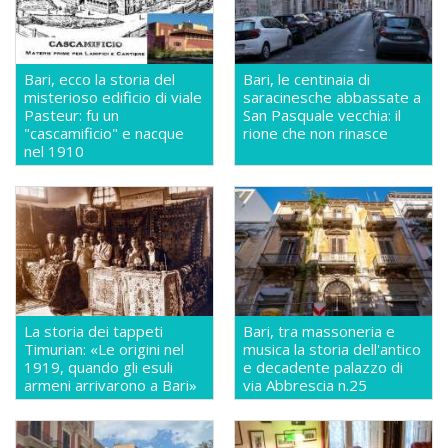
Bari, ecco la storia del
Bari, le centinaia di
misterioso edificio di viale
saracinesche abbassate a
Pasteur: fu un
San Pasquale vecchia: il
"cascamificio" e nacque
rione che non rinasce
nel 1910
La storia dei tappeti
Bari, tra massoneria e
Timurian: «Le origini nel
musica la storia dell'antico
1919, quando gli esuli
e decadente palazzo di
armeni arrivarono a Bari»
via Abbrescia n.25