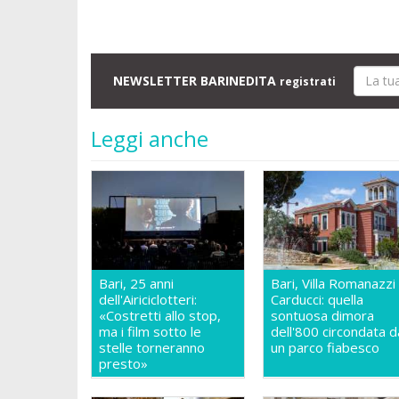
NEWSLETTER BARINEDITA
registrati
Leggi anche
Bari, 25 anni
Bari, Villa Romanazzi
dell'Airiciclotteri:
Carducci: quella
«Costretti allo stop,
sontuosa dimora
ma i film sotto le
dell'800 circondata d
stelle torneranno
un parco fiabesco
presto»