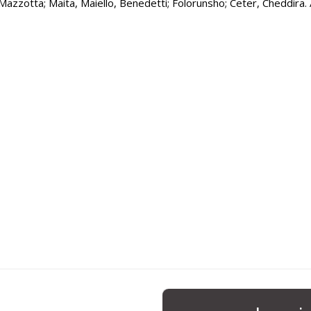
, Mazzotta; Maita, Maiello, Benedetti; Folorunsho; Ceter, Cheddira. A