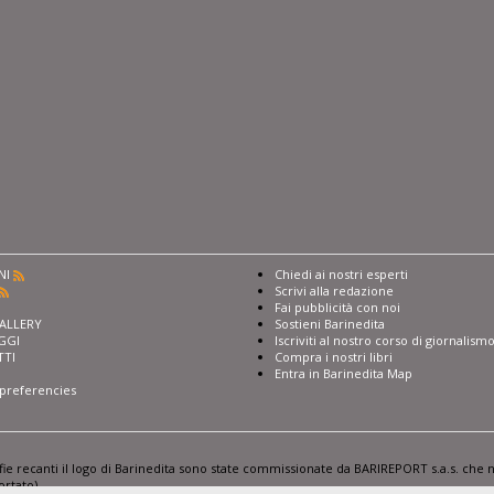
NI
Chiedi ai nostri esperti
Scrivi alla redazione
I
Fai pubblicità con noi
ALLERY
Sostieni Barinedita
GGI
Iscriviti al nostro corso di giornalism
TTI
Compra i nostri libri
Entra in Barinedita Map
preferencies
afie recanti il logo di Barinedita sono state commissionate da BARIREPORT s.a.s. che n
ortato)