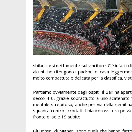
sbilanciarsi nettamente sul vincitore. C’è infatti d
alcuni che ritengono i padroni di casa leggermen
molto combattuta e delicata per la classifica, vis
Partiamo ovviamente dagli ospiti. Il Bari ha apert
secco 4-0, grazie soprattutto a uno scatenato
mentale strepitosa, anche per via della semifina
squadra contro i crociati. I biancorossi ora pos
fronte di sole 19 subite.
Gli uomini di Mignani sono quelli che hanno fatt