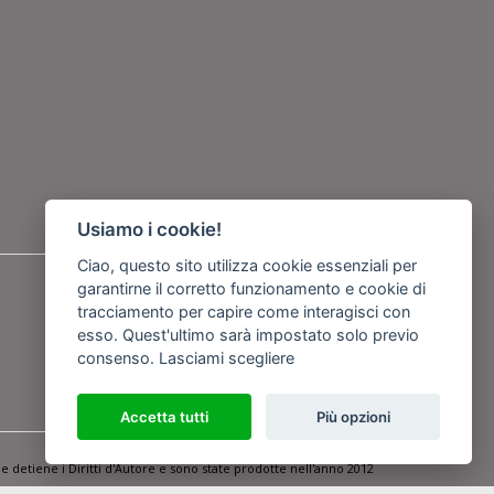
Usiamo i cookie!
Ciao, questo sito utilizza cookie essenziali per
Seguici su
garantirne il corretto funzionamento e cookie di
tracciamento per capire come interagisci con
esso. Quest'ultimo sarà impostato solo previo
o
consenso.
Lasciami scegliere
Accetta tutti
Più opzioni
Powered by
Netboom
e detiene i Diritti d'Autore e sono state prodotte nell'anno 2012