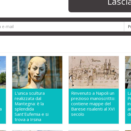
Lasc
L'unica scultura
Rinvenuto a Napoli un
L
realizzata dal
prezioso manoscritto:
P
Mantegna: è la
contiene mappe del
i
a
splendida
Barese risalenti al XVI
a
Sant'Eufemia e si
secolo
d
trova a Irsina