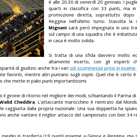
è alle 20.30 di venerdì 20 gennaio. I pug
quarti in classifica con 33 punti, ma i
promozione diretta, soprattutto dopo i
Reggina nell’ultimo turno. Stavolta l
Mignani
sarà però impegnata in una trasf
sul campo di una squadra che è imbattuta
in casa è molto solida.
Si tratta di una sfida davvero molto equ
altamente incerto, con gli esperti
isparità di giudizio anche tra i vari
siti scommesse presi in esame
te favoriti, mentre altri puntano sugli ospiti. Quel che è certo è
to che mette in palio punti importantissimi.
o il girone di ritorno nel migliore dei modi, schiantando il Parma d
Walid Cheddira
. L’attaccante marocchino è rientrato dal Mondi
le raggiunta dalla propria nazionale. Una sua doppietta ha spiana
sono anche vantare il miglior attacco del campionato con ben 34 
o meglio in trasferta (19 punti) insieme a Genoa e Reggina, ma s