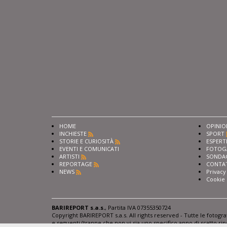
HOME
OPINIO
INCHIESTE
SPORT
STORIE E CURIOSITÀ
ESPERT
EVENTI E COMUNICATI
FOTOG
ARTISTI
SONDA
REPORTAGE
CONTA
NEWS
Privacy
Cookie 
BARIREPORT s.a.s.
, Partita IVA 07355350724
Copyright BARIREPORT s.a.s. All rights reserved - Tutte le fotogr
e seguenti (tranne che non vi sia uno specifico anno di scatto rip