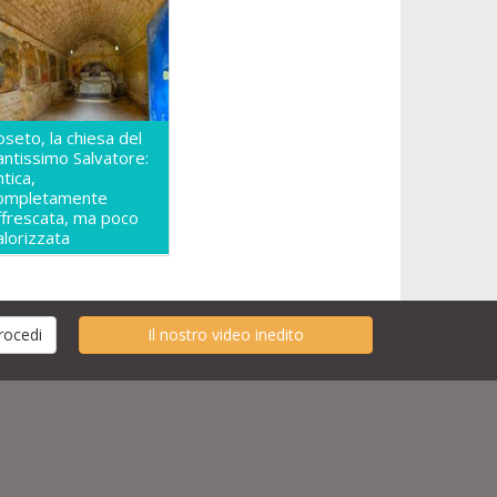
oseto, la chiesa del
antissimo Salvatore:
ntica,
ompletamente
ffrescata, ma poco
alorizzata
Il nostro video inedito