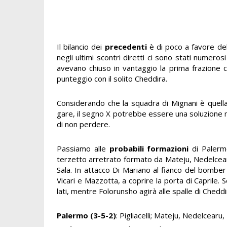
Il bilancio dei
precedenti
è di poco a favore del 
negli ultimi scontri diretti ci sono stati numeros
avevano chiuso in vantaggio la prima frazione con
punteggio con il solito Cheddira.
Considerando che la squadra di Mignani è quella 
gare, il segno X potrebbe essere una soluzione m
di non perdere.
Passiamo alle
probabili formazioni
di Palermo-
terzetto arretrato formato da Mateju, Nedelcear
Sala. In attacco Di Mariano al fianco del bomber
Vicari e Mazzotta, a coprire la porta di Caprile.
lati, mentre Folorunsho agirà alle spalle di Cheddi
Palermo (3-5-2)
: Pigliacelli; Mateju, Nedelcearu,