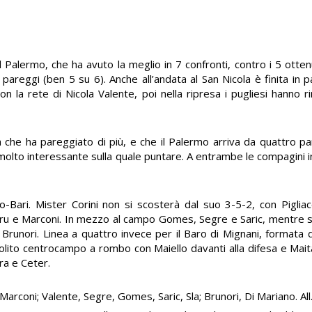
Palermo, che ha avuto la meglio in 7 confronti, contro i 5 ottenut
i pareggi (ben 5 su 6). Anche all’andata al San Nicola è finita in p
 la rete di Nicola Valente, poi nella ripresa i pugliesi hanno rim
che ha pareggiato di più, e che il Palermo arriva da quattro par
olto interessante sulla quale puntare. A entrambe le compagini in
Bari. Mister Corini non si scosterà dal suo 3-5-2, con Pigliacell
u e Marconi. In mezzo al campo Gomes, Segre e Saric, mentre si
 Brunori. Linea a quattro invece per il Baro di Mignani, formata 
 Solito centrocampo a rombo con Maiello davanti alla difesa e Mait
ra e Ceter.
 Marconi; Valente, Segre, Gomes, Saric, Sla; Brunori, Di Mariano. All.: