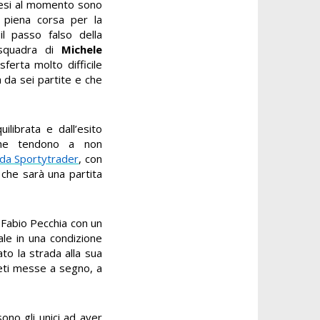
liesi al momento sono
n piena corsa per la
l passo falso della
a squadra di
Michele
erta molto difficile
 da sei partite e che
ilibrata e dall’esito
 che tendono a non
 da Sportytrader
, con
 che sarà una partita
i Fabio Pecchia con un
ale in una condizione
to la strada alla sua
reti messe a segno, a
ono gli unici ad aver