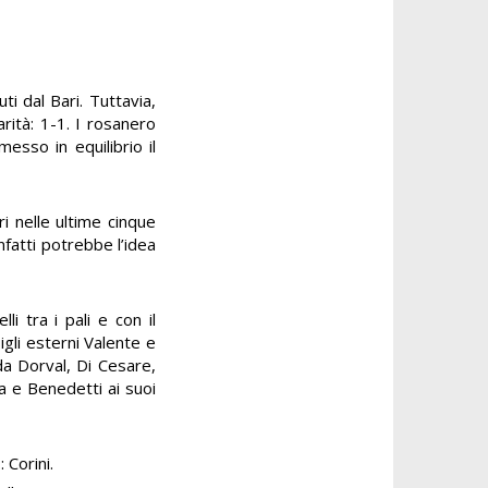
i dal Bari. Tuttavia,
arità: 1-1. I rosanero
esso in equilibrio il
i nelle ultime cinque
fatti potrebbe l’idea
i tra i pali e con il
gli esterni Valente e
da Dorval, Di Cesare,
a e Benedetti ai suoi
 Corini.