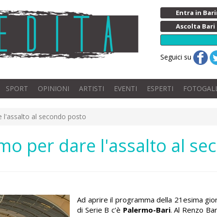
Entra in Ba
Ascolta Bari
Seguici su
SPORT
OPINIONI
ARTISTI
EVENTI
ESPERTI
FOTOGAL
e l'assalto al secondo posto
rmo per dare l'assalto al s
Ad aprire il programma della 21esima gio
di Serie B c’è
Palermo-Bari
. Al Renzo Barb