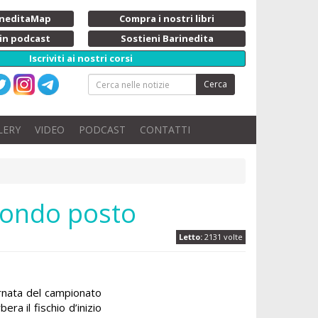
rineditaMap
Compra i nostri libri
 in podcast
Sostieni Barinedita
Iscriviti ai nostri corsi
Cerca
LERY
VIDEO
PODCAST
CONTATTI
econdo posto
Letto:
2131 volte
rnata del campionato
era il fischio d’inizio