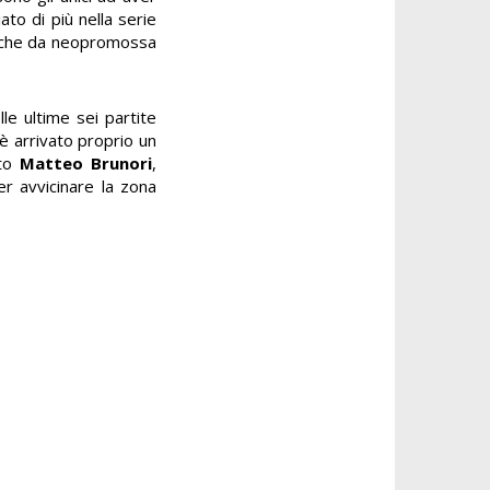
to di più nella serie
, che da neopromossa
e ultime sei partite
è arrivato proprio un
ito
Matteo Brunori
,
r avvicinare la zona