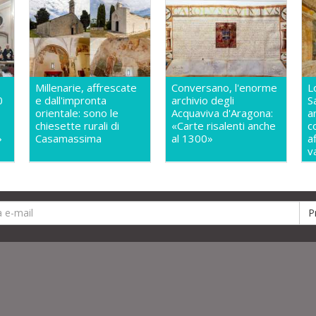
Millenarie, affrescate
Conversano, l'enorme
L
0
e dall'impronta
archivio degli
S
orientale: sono le
Acquaviva d'Aragona:
a
chiesette rurali di
«Carte risalenti anche
c
»
Casamassima
al 1300»
a
v