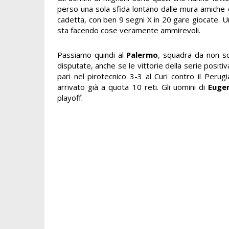
perso una sola sfida lontano dalle mura amiche d
cadetta, con ben 9 segni X in 20 gare giocate.
sta facendo cose veramente ammirevoli.
Passiamo quindi al
Palermo
, squadra da non so
disputate, anche se le vittorie della serie posit
pari nel pirotecnico 3-3 al Curi contro il Perug
arrivato già a quota 10 reti. Gli uomini di
Eugen
playoff.