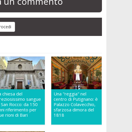
ia un commento
a chiesa del
Una "reggia" nel
reziosissimo sangue
centro di Putignano: è
n San Rocco: da 150
Palazzo Colavecchio,
nni riferimento per
sfarzosa dimora del
ue rioni di Bari
1818