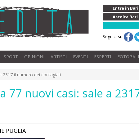
Entra in Ba
Ascolta Bari
Seguici su
SPORT
OPINIONI
ARTISTI
EVENTI
ESPERTI
FOTOGAL
 a 2317 il numero dei contagiati
a 77 nuovi casi: sale a 231
E PUGLIA