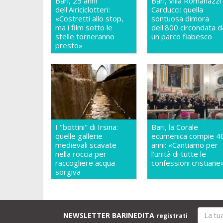
Bari, 25 anni
Bari, Villa Romanazzi
dell'Airiciclotteri:
Carducci: quella
«Costretti allo stop,
sontuosa dimora
ma i film sotto le
dell'800 circondata d
stelle torneranno
un parco fiabesco
presto»
I "bottini" di Irsina:
Bari, la Corale
quelle gallerie
ecumenica compie 4
medievali scavate
anni: «Cantiamo per
nella roccia per
l'unità di tutte le
raccogliere acqua
confessioni cristiane
sorgiva
NEWSLETTER BARINEDITA
registrati