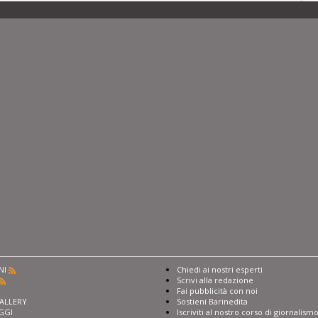
NI
Chiedi ai nostri esperti
Scrivi alla redazione
I
Fai pubblicità con noi
ALLERY
Sostieni Barinedita
GGI
Iscriviti al nostro corso di giornalism