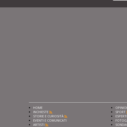
HOME
OPINIO
INCHIESTE
SPORT
STORIE E CURIOSITÀ
ESPERT
EVENTI E COMUNICATI
FOTOG
ARTISTI
SONDA