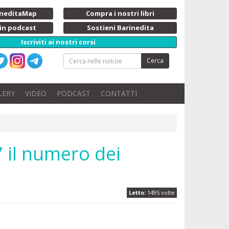
rineditaMap
Compra i nostri libri
 in podcast
Sostieni Barinedita
Iscriviti ai nostri corsi
Cerca
LERY
VIDEO
PODCAST
CONTATTI
7 il numero dei
Letto:
1495 volte