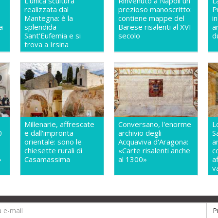
L'unica scultura
Rinvenuto a Napoli un
L
realizzata dal
prezioso manoscritto:
P
Mantegna: è la
contiene mappe del
i
a
splendida
Barese risalenti al XVI
a
Sant'Eufemia e si
secolo
d
trova a Irsina
Millenarie, affrescate
Conversano, l'enorme
L
0
e dall'impronta
archivio degli
S
orientale: sono le
Acquaviva d'Aragona:
a
chiesette rurali di
«Carte risalenti anche
c
»
Casamassima
al 1300»
a
v