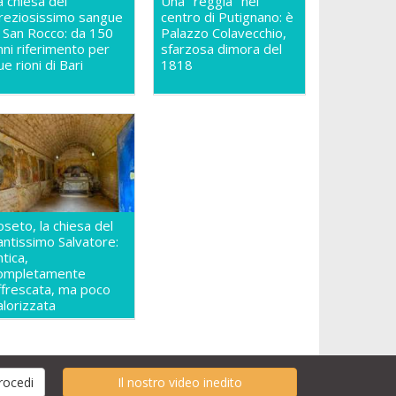
a chiesa del
Una "reggia" nel
reziosissimo sangue
centro di Putignano: è
n San Rocco: da 150
Palazzo Colavecchio,
nni riferimento per
sfarzosa dimora del
ue rioni di Bari
1818
oseto, la chiesa del
antissimo Salvatore:
ntica,
ompletamente
ffrescata, ma poco
alorizzata
Il nostro video inedito